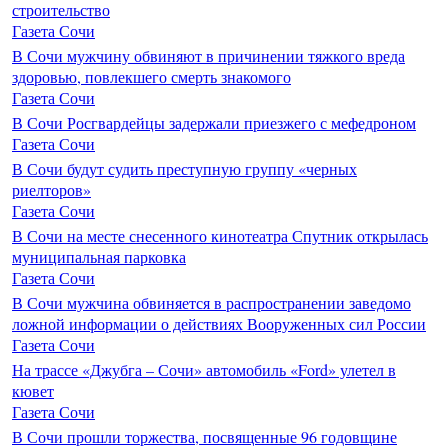
строительство
Газета Сочи
В Сочи мужчину обвиняют в причинении тяжкого вреда
здоровью, повлекшего смерть знакомого
Газета Сочи
В Сочи Росгвардейцы задержали приезжего с мефедроном
Газета Сочи
В Сочи будут судить преступную группу «черных
риелторов»
Газета Сочи
В Сочи на месте снесенного кинотеатра Спутник открылась
муниципальная парковка
Газета Сочи
В Сочи мужчина обвиняется в распространении заведомо
ложной информации о действиях Вооруженных сил России
Газета Сочи
На трассе «Джубга – Сочи» автомобиль «Ford» улетел в
кювет
Газета Сочи
В Сочи прошли торжества, посвященные 96 годовщине