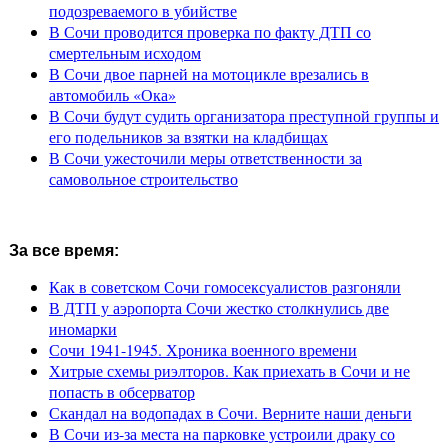
подозреваемого в убийстве
В Сочи проводится проверка по факту ДТП со
смертельным исходом
В Сочи двое парней на мотоцикле врезались в
автомобиль «Ока»
В Сочи будут судить организатора преступной группы и
его подельников за взятки на кладбищах
В Сочи ужесточили меры ответственности за
самовольное строительство
За все время:
Как в советском Сочи гомосексуалистов разгоняли
В ДТП у аэропорта Сочи жестко столкнулись две
иномарки
Сочи 1941-1945. Хроника военного времени
Хитрые схемы риэлторов. Как приехать в Сочи и не
попасть в обсерватор
Скандал на водопадах в Сочи. Верните наши деньги
В Сочи из-за места на парковке устроили драку со