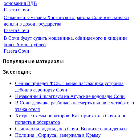
основания ВДВ
Газета Сочи
С бывшей замглавы Хостинского района Сочи взыскивают
деньги в доход государства
Газета Сочи
В Сочи будут судить мошенника, обвиняемого в хищении
более 6 млн. рублей
Газета Сочи
Популярные материалы
За сегодня:
Сейчас приедет ФСБ. Пьяная пассажирка устроила
дебош в аэропорту Сочи
Незаконный шлагбаум на Агурские водопады Сочи
В Сочи девушка разбилась насмерть выпав с четвёртого
этажа отеля
Хитрые схемы риэлторов. Как приехать в Сочи и не
попасть в обсерватор
Скандал на водопадах в Сочи. Верните наши деньги
Полиция «Сириуса» задержала в Крыму