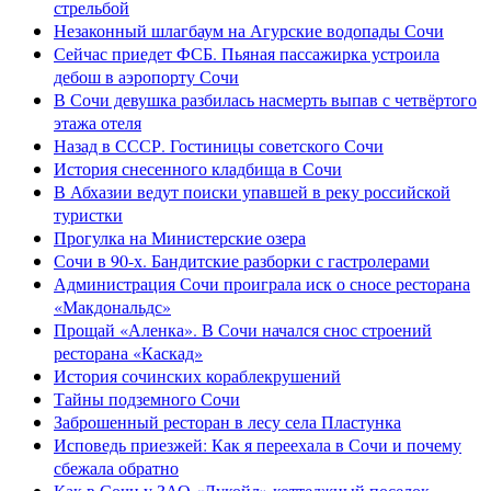
стрельбой
Незаконный шлагбаум на Агурские водопады Сочи
Сейчас приедет ФСБ. Пьяная пассажирка устроила
дебош в аэропорту Сочи
В Сочи девушка разбилась насмерть выпав с четвёртого
этажа отеля
Назад в СССР. Гостиницы советского Сочи
История снесенного кладбища в Сочи
В Абхазии ведут поиски упавшей в реку российской
туристки
Прогулка на Министерские озера
Сочи в 90-х. Бандитские разборки с гастролерами
Администрация Сочи проиграла иск о сносе ресторана
«Макдональдс»
Прощай «Аленка». В Сочи начался снос строений
ресторана «Каскад»
История сочинских кораблекрушений
Тайны подземного Сочи
Заброшенный ресторан в лесу села Пластунка
Исповедь приезжей: Как я переехала в Сочи и почему
сбежала обратно
Как в Сочи у ЗАО «Лукойл» коттеджный поселок