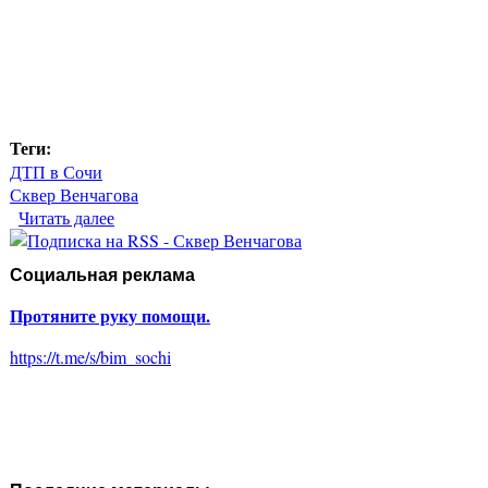
Теги:
ДТП в Сочи
Сквер Венчагова
Читать далее
о В Сочи сквер памяти Сергея Венчагова
пострадал от ДТП
Социальная реклама
Протяните руку помощи.
https://t.me/s/bim_sochi