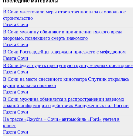
Последние материалы
В Сочи ужесточили меры ответственности за самовольное
строительство
Газета Сочи
В Сочи мужчину обвиняют в причинении тяжкого вреда
здоровью, повлекшего смерть знакомого
Газета Сочи
В Сочи Росгвардейцы задержали приезжего с мефедроном
Газета Сочи
В Сочи будут судить преступную группу «черных риелторов»
Газета Сочи
В Сочи на месте снесенного кинотеатра Спутник открылась
муниципальная парковка
Газета Сочи
В Сочи мужчина обвиняется в распространении заведомо
ложной информации о действиях Вооруженных сил России
Газета Сочи
На трассе «Джубга – Сочи» автомобиль «Ford» улетел в
кювет
Газета Сочи