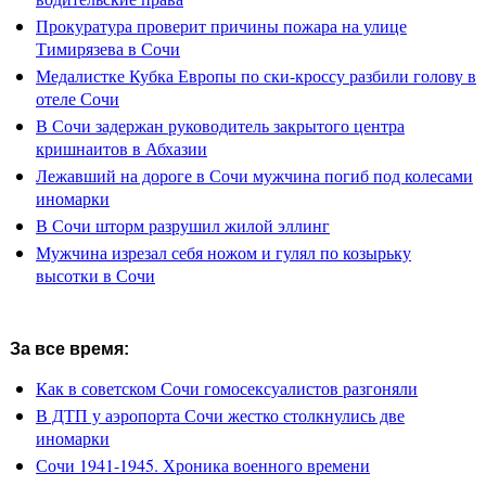
Прокуратура проверит причины пожара на улице
Тимирязева в Сочи
Медалистке Кубка Европы по ски-кроссу разбили голову в
отеле Сочи
В Сочи задержан руководитель закрытого центра
кришнаитов в Абхазии
Лежавший на дороге в Сочи мужчина погиб под колесами
иномарки
В Сочи шторм разрушил жилой эллинг
Мужчина изрезал себя ножом и гулял по козырьку
высотки в Сочи
За все время:
Как в советском Сочи гомосексуалистов разгоняли
В ДТП у аэропорта Сочи жестко столкнулись две
иномарки
Сочи 1941-1945. Хроника военного времени