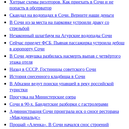
Хитрые схемы риэлторов. Как приехать в Сочи и не
попасть в обсерватор
Скандал на водопадах в Сочи. Верните наши деньги
В Сочи из-за места на парковке устроили драку со
стрельбой
Незаконный шлагбаум на Агурские водопады Сочи
Сейчас приедет ФСБ. Пьяная пассажирка устроила дебош
в аэропорту Сочи
В Сочи девушка разбилась насмерть выпав с четвёртого
этажа отеля
Назад в СССР. Гостиницы советского Сочи
История снесенного кладбища в Сочи
В Абхазии ведут поиски упавшей в реку российской
туристки
Прогулка на Министерские озера
Сочи в 90-х. Бандитские разборки с гастролерами
Администрация Сочи проиграла иск о сносе ресторана
«Макдональдс»
Прощай «Аленка». В Сочи начался снос строений