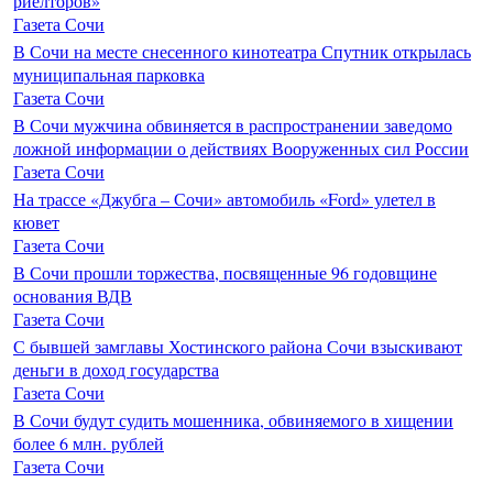
риелторов»
Газета Сочи
В Сочи на месте снесенного кинотеатра Спутник открылась
муниципальная парковка
Газета Сочи
В Сочи мужчина обвиняется в распространении заведомо
ложной информации о действиях Вооруженных сил России
Газета Сочи
На трассе «Джубга – Сочи» автомобиль «Ford» улетел в
кювет
Газета Сочи
В Сочи прошли торжества, посвященные 96 годовщине
основания ВДВ
Газета Сочи
С бывшей замглавы Хостинского района Сочи взыскивают
деньги в доход государства
Газета Сочи
В Сочи будут судить мошенника, обвиняемого в хищении
более 6 млн. рублей
Газета Сочи