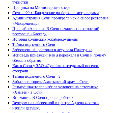
туристки
Прогулка на Министерские озера
Сочи в 90-х. Бандитские разборки с гастролерами
Администрация Сочи проиграла иск о сносе ресторана
«Макдональдс»
Прощай «Аленка». В Сочи начался снос строений
ресторана «Каскад»
История сочинских кораблекрушений
Тайны подземного Сочи
Заброшенный ресторан в лесу села Пластунка
Исповедь приезжей: Как я переехала в Сочи и почему
сбежала обратно
Как в Сочи у ЗАО «Лукойл» коттеджный поселок
отобрали
Тайны подземного Сочи - 2
Забытая история. Ахштырский храм в Сочи
Разъярённая толпа избила человека на авторынке
«Хайвей» в Сочи
Внимание. В Сочи пропал ребенок
Вечером на набережной в центре Адлера жестоко
избили девушку