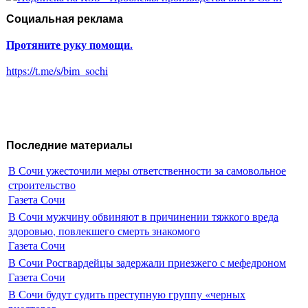
Социальная реклама
Протяните руку помощи.
https://t.me/s/bim_sochi
Последние материалы
В Сочи ужесточили меры ответственности за самовольное
строительство
Газета Сочи
В Сочи мужчину обвиняют в причинении тяжкого вреда
здоровью, повлекшего смерть знакомого
Газета Сочи
В Сочи Росгвардейцы задержали приезжего с мефедроном
Газета Сочи
В Сочи будут судить преступную группу «черных