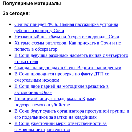
Популярные материалы
За сегодня:
Сейчас приедет ФСБ. Пьяная пассажирка устроила
дебош в аэропорту Сочи
Незаконный шлагбаум на Агурские водопады Сочи
Хитрые схемы риэлторов. Как приехать в Сочи и не
попасть в обсерватор
В Сочи девушка разбилась насмерть выпав с четвёртого
этажа отеля
Скандал на водопадах в Сочи. Верните наши деньги
В Сочи проводится проверка по факту ДТП со
смертельным исходом
В Сочи двое парней на мотоцикле врезались в
автомобиль «Ока»
Полиция «Сириуса» задержала в Крыму
подозреваемого в убийстве
В Сочи будут судить организатора преступной группы и
его подельников за взятки на кладбищах
В Сочи ужесточили меры ответственности за
самовольное строительство