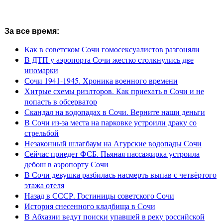
За все время:
Как в советском Сочи гомосексуалистов разгоняли
В ДТП у аэропорта Сочи жестко столкнулись две
иномарки
Сочи 1941-1945. Хроника военного времени
Хитрые схемы риэлторов. Как приехать в Сочи и не
попасть в обсерватор
Скандал на водопадах в Сочи. Верните наши деньги
В Сочи из-за места на парковке устроили драку со
стрельбой
Незаконный шлагбаум на Агурские водопады Сочи
Сейчас приедет ФСБ. Пьяная пассажирка устроила
дебош в аэропорту Сочи
В Сочи девушка разбилась насмерть выпав с четвёртого
этажа отеля
Назад в СССР. Гостиницы советского Сочи
История снесенного кладбища в Сочи
В Абхазии ведут поиски упавшей в реку российской