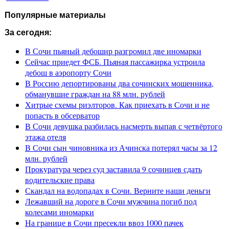
Популярные материалы
За сегодня:
В Сочи пьяный дебошир разгромил две иномарки
Сейчас приедет ФСБ. Пьяная пассажирка устроила
дебош в аэропорту Сочи
В Россию депортированы два сочинских мошенника,
обманувшие граждан на 88 млн. рублей
Хитрые схемы риэлторов. Как приехать в Сочи и не
попасть в обсерватор
В Сочи девушка разбилась насмерть выпав с четвёртого
этажа отеля
В Сочи сын чиновника из Ачинска потерял часы за 12
млн. рублей
Прокуратура через суд заставила 9 сочинцев сдать
водительские права
Скандал на водопадах в Сочи. Верните наши деньги
Лежавший на дороге в Сочи мужчина погиб под
колесами иномарки
На границе в Сочи пресекли ввоз 1000 пачек