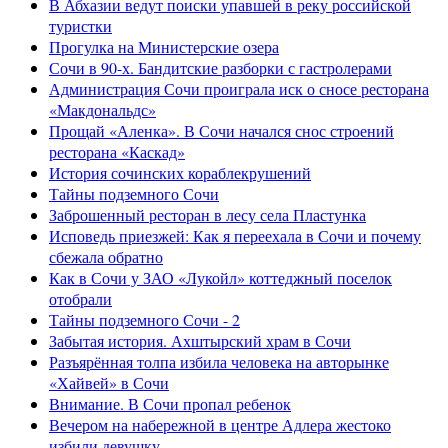
В Абхазии ведут поиски упавшей в реку российской
туристки
Прогулка на Министерские озера
Сочи в 90-х. Бандитские разборки с гастролерами
Администрация Сочи проиграла иск о сносе ресторана
«Макдональдс»
Прощай «Аленка». В Сочи начался снос строений
ресторана «Каскад»
История сочинских кораблекрушений
Тайны подземного Сочи
Заброшенный ресторан в лесу села Пластунка
Исповедь приезжей: Как я переехала в Сочи и почему
сбежала обратно
Как в Сочи у ЗАО «Лукойл» коттеджный поселок
отобрали
Тайны подземного Сочи - 2
Забытая история. Ахштырский храм в Сочи
Разъярённая толпа избила человека на авторынке
«Хайвей» в Сочи
Внимание. В Сочи пропал ребенок
Вечером на набережной в центре Адлера жестоко
избили девушку