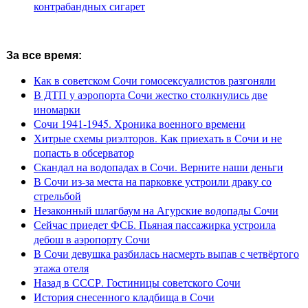
контрабандных сигарет
За все время:
Как в советском Сочи гомосексуалистов разгоняли
В ДТП у аэропорта Сочи жестко столкнулись две
иномарки
Сочи 1941-1945. Хроника военного времени
Хитрые схемы риэлторов. Как приехать в Сочи и не
попасть в обсерватор
Скандал на водопадах в Сочи. Верните наши деньги
В Сочи из-за места на парковке устроили драку со
стрельбой
Незаконный шлагбаум на Агурские водопады Сочи
Сейчас приедет ФСБ. Пьяная пассажирка устроила
дебош в аэропорту Сочи
В Сочи девушка разбилась насмерть выпав с четвёртого
этажа отеля
Назад в СССР. Гостиницы советского Сочи
История снесенного кладбища в Сочи