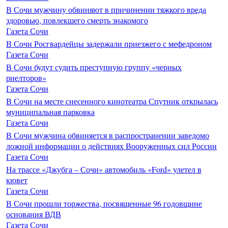
В Сочи мужчину обвиняют в причинении тяжкого вреда
здоровью, повлекшего смерть знакомого
Газета Сочи
В Сочи Росгвардейцы задержали приезжего с мефедроном
Газета Сочи
В Сочи будут судить преступную группу «черных
риелторов»
Газета Сочи
В Сочи на месте снесенного кинотеатра Спутник открылась
муниципальная парковка
Газета Сочи
В Сочи мужчина обвиняется в распространении заведомо
ложной информации о действиях Вооруженных сил России
Газета Сочи
На трассе «Джубга – Сочи» автомобиль «Ford» улетел в
кювет
Газета Сочи
В Сочи прошли торжества, посвященные 96 годовщине
основания ВДВ
Газета Сочи