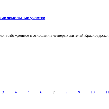
у покушения на хищение квартиры умершей женщины
жие земельные участки
и
ло, возбужденное в отношении четверых жителей Краснодарског
ших чужие земельные участки
7
3
4
5
6
8
9
10
1