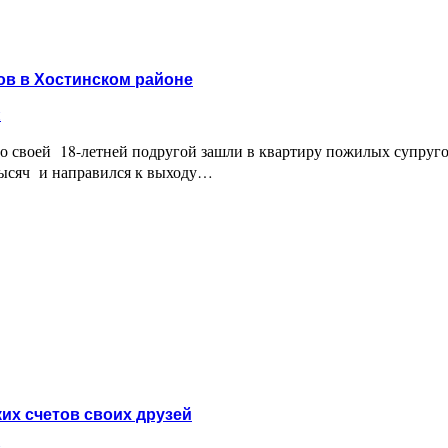
делу о мошенничестве на 40 миллионов рублей
ов в Хостинском районе
и
о своей 18-летней подругой зашли в квартиру пожилых супругов
 тысяч и направился к выходу…
ионеров в Хостинском районе
их счетов своих друзей
и