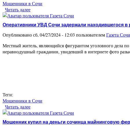
Мошенники в Сочи
Читать далее
о Риелтор из Сочи обманула доверчивых покупат
Оперативники УВД Сочи задержали находившегося в
Опубликовано сб, 04/27/2024 - 12:03 пользователем
Газета Соч
Местный житель, являющийся фигурантом уголовного дела по 
неравнодушный гражданин, увидевший в интернете фото раз
Теги:
Мошенники в Сочи
Читать далее
о Оперативники УВД Сочи задержали находивше
Мошенник купил на деньги сочинца майнинговую ферм