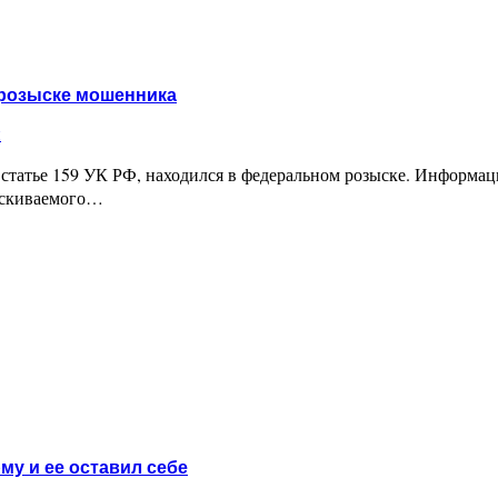
елей на 100 миллионов
 розыске мошенника
и
статье 159 УК РФ, находился в федеральном розыске. Информаци
ыскиваемого…
гося в розыске мошенника
у и ее оставил себе