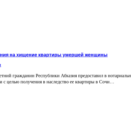
ов акционерам санатория «Лазаревское»
шения на хищение квартиры умершей женщины
и
етний гражданин Республики Абхазия предоставил в нотариальну
и с целью получения в наследство ее квартиры в Сочи…