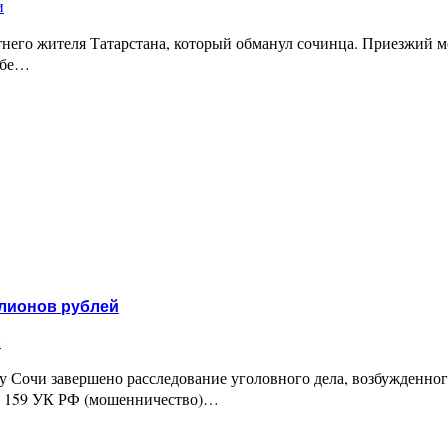
и
тнего жителя Татарстана, который обманул сочинца. Приезжий
себе…
ую ферму и ее оставил себе
ллионов рублей
и
 Сочи завершено расследование уголовного дела, возбужденного
ьи 159 УК РФ (мошенничество)…