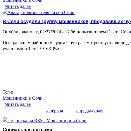
Читать далее
о В Сочи возбужденно уголовное дело по факт
В Сочи осудили группу мошенников, продававших чу
Опубликовано вт, 02/27/2024 - 17:56 пользователем
Газета Соч
Центральным районным судом Сочи рассмотрено уголовное де
участками ч.4 ст.159 УК РФ…
Теги:
Мошенники в Сочи
Читать далее
о В Сочи осудили группу мошенников, продавав
« первая
‹ предыдущая
…
Страницы
Социальная реклама