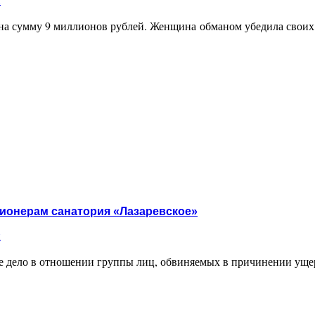
 на сумму 9 миллионов рублей. Женщина обманом убедила своих
нковских счетов своих друзей
ионерам санатория «Лазаревское»
и
ое дело в отношении группы лиц, обвиняемых в причинении ущ