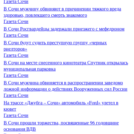
Газета Сочи
В Сочи мужчину обвиняют в причинении тяжкого вреда
здоровью, повлекшего смерть знакомого
Газета Сочи
В Сочи Росгвардейцы задержали приезжего с мефедроном
Газета Сочи
В Сочи будут судить преступную группу «черных
риелторов»
Газета Сочи
В Сочи на месте снесенного кинотеатра Спутник открылась
муниципальная парковка
Газета Сочи
В Сочи мужчина обвиняется в распространении заведомо
ложной информации о действиях Вооруженных сил России
Газета Сочи
На трассе «Джубга – Сочи» автомобиль «Ford» улетел в
кювет
Газета Сочи
В Сочи прошли торжества, посвященные 96 годовщине
основания ВДВ