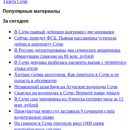
Газета Сочи
Популярные материалы
За сегодня:
В Сочи пьяный дебошир разгромил две иномарки
Сейчас приедет ФСБ. Пьяная пассажирка устроила
дебош в аэропорту Сочи
В Россию депортированы два сочинских мошенника,
обманувшие граждан на 88 млн. рублей
В Сочи девушка разбилась насмерть выпав с четвёртого
этажа отеля
Хитрые схемы риэлторов. Как приехать в Сочи и не
попасть в обсерватор
Незаконный шлагбаум на Агурские водопады Сочи
Скандал на водопадах в Сочи. Верните наши деньги
В Сочи сын чиновника из Ачинска потерял часы за 12
млн. рублей
Прокуратура через суд заставила 9 сочинцев сдать
водительские права
На границе в Сочи пресекли ввоз 1000 пачек
контрабандных сигарет