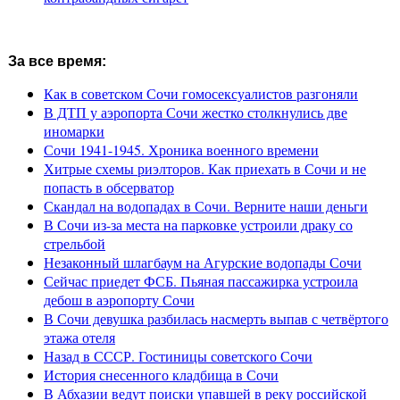
За все время:
Как в советском Сочи гомосексуалистов разгоняли
В ДТП у аэропорта Сочи жестко столкнулись две
иномарки
Сочи 1941-1945. Хроника военного времени
Хитрые схемы риэлторов. Как приехать в Сочи и не
попасть в обсерватор
Скандал на водопадах в Сочи. Верните наши деньги
В Сочи из-за места на парковке устроили драку со
стрельбой
Незаконный шлагбаум на Агурские водопады Сочи
Сейчас приедет ФСБ. Пьяная пассажирка устроила
дебош в аэропорту Сочи
В Сочи девушка разбилась насмерть выпав с четвёртого
этажа отеля
Назад в СССР. Гостиницы советского Сочи
История снесенного кладбища в Сочи
В Абхазии ведут поиски упавшей в реку российской