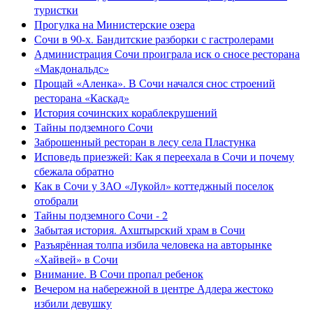
туристки
Прогулка на Министерские озера
Сочи в 90-х. Бандитские разборки с гастролерами
Администрация Сочи проиграла иск о сносе ресторана
«Макдональдс»
Прощай «Аленка». В Сочи начался снос строений
ресторана «Каскад»
История сочинских кораблекрушений
Тайны подземного Сочи
Заброшенный ресторан в лесу села Пластунка
Исповедь приезжей: Как я переехала в Сочи и почему
сбежала обратно
Как в Сочи у ЗАО «Лукойл» коттеджный поселок
отобрали
Тайны подземного Сочи - 2
Забытая история. Ахштырский храм в Сочи
Разъярённая толпа избила человека на авторынке
«Хайвей» в Сочи
Внимание. В Сочи пропал ребенок
Вечером на набережной в центре Адлера жестоко
избили девушку