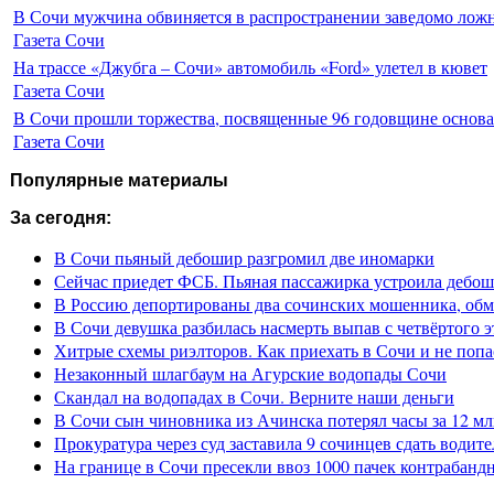
В Сочи мужчина обвиняется в распространении заведомо лож
Газета Сочи
На трассе «Джубга – Сочи» автомобиль «Ford» улетел в кювет
Газета Сочи
В Сочи прошли торжества, посвященные 96 годовщине основ
Газета Сочи
Популярные материалы
За сегодня:
В Сочи пьяный дебошир разгромил две иномарки
Сейчас приедет ФСБ. Пьяная пассажирка устроила дебош
В Россию депортированы два сочинских мошенника, обм
В Сочи девушка разбилась насмерть выпав с четвёртого э
Хитрые схемы риэлторов. Как приехать в Сочи и не попа
Незаконный шлагбаум на Агурские водопады Сочи
Скандал на водопадах в Сочи. Верните наши деньги
В Сочи сын чиновника из Ачинска потерял часы за 12 мл
Прокуратура через суд заставила 9 сочинцев сдать водите
На границе в Сочи пресекли ввоз 1000 пачек контрабанд