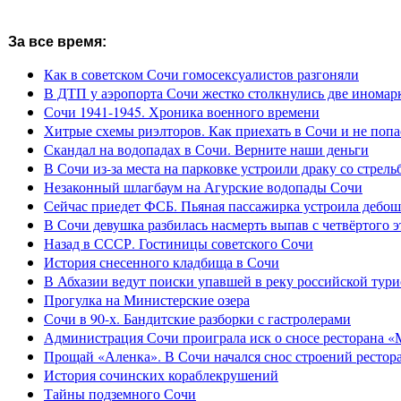
За все время:
Как в советском Сочи гомосексуалистов разгоняли
В ДТП у аэропорта Сочи жестко столкнулись две иномар
Сочи 1941-1945. Хроника военного времени
Хитрые схемы риэлторов. Как приехать в Сочи и не попа
Скандал на водопадах в Сочи. Верните наши деньги
В Сочи из-за места на парковке устроили драку со стрель
Незаконный шлагбаум на Агурские водопады Сочи
Сейчас приедет ФСБ. Пьяная пассажирка устроила дебош
В Сочи девушка разбилась насмерть выпав с четвёртого э
Назад в СССР. Гостиницы советского Сочи
История снесенного кладбища в Сочи
В Абхазии ведут поиски упавшей в реку российской тури
Прогулка на Министерские озера
Сочи в 90-х. Бандитские разборки с гастролерами
Администрация Сочи проиграла иск о сносе ресторана «
Прощай «Аленка». В Сочи начался снос строений рестор
История сочинских кораблекрушений
Тайны подземного Сочи