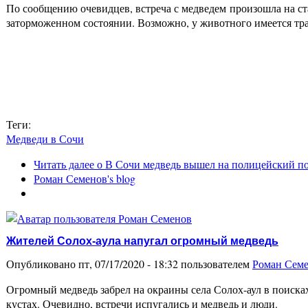
По сообщению очевидцев, встреча с медведем произошла на с
заторможенном состоянии. Возможно, у животного имеется тра
Теги:
Медведи в Сочи
Читать далее
о В Сочи медведь вышел на полицейский п
Роман Семенов's blog
Жителей Солох-аула напугал огромный медведь
Опубликовано пт, 07/17/2020 - 18:32 пользователем
Роман Сем
Огромный медведь забрел на окраины села Солох-аул в поиска
кустах. Очевидно, встречи испугались и медведь и люди.