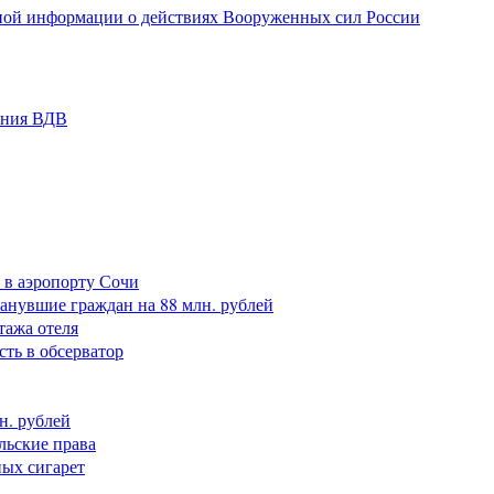
ной информации о действиях Вооруженных сил России
ания ВДВ
 в аэропорту Сочи
анувшие граждан на 88 млн. рублей
тажа отеля
сть в обсерватор
н. рублей
льские права
ных сигарет