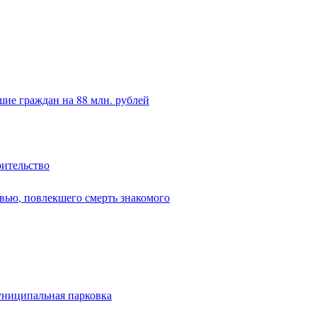
ие граждан на 88 млн. рублей
оительство
вью, повлекшего смерть знакомого
униципальная парковка