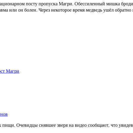
тационарном посту пропуска Магри. Обессиленный мишка броди
вма или он болен. Через некоторое время медведь ушёл обратно
ост Магри
енов
х пищи. Очевидцы снявшее зверя на видео сообщают, что увидев