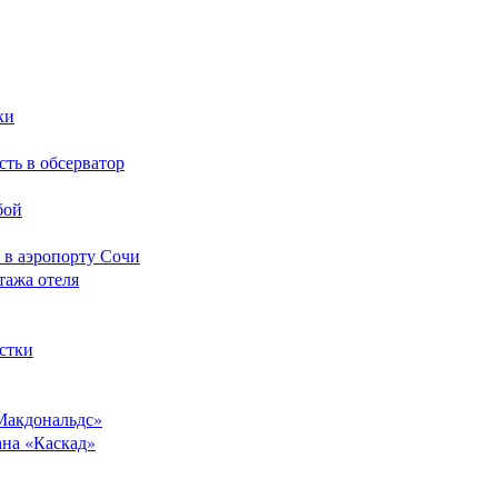
ки
сть в обсерватор
бой
 в аэропорту Сочи
тажа отеля
стки
Макдональдс»
ана «Каскад»