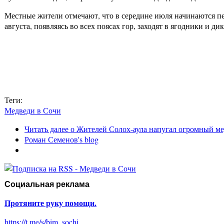
Местные жители отмечают, что в середине июля начинаются пе
августа, появляясь во всех поясах гор, заходят в ягодники и 
Теги:
Медведи в Сочи
Читать далее
о Жителей Солох-аула напугал огромный ме
Роман Семенов's blog
Социальная реклама
Протяните руку помощи.
https://t.me/s/bim_sochi