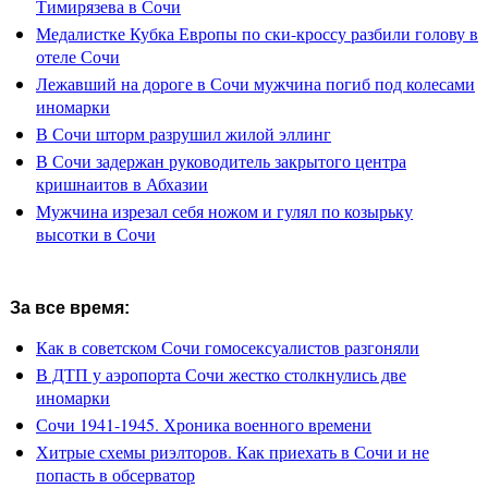
Тимирязева в Сочи
Медалистке Кубка Европы по ски-кроссу разбили голову в
отеле Сочи
Лежавший на дороге в Сочи мужчина погиб под колесами
иномарки
В Сочи шторм разрушил жилой эллинг
В Сочи задержан руководитель закрытого центра
кришнаитов в Абхазии
Мужчина изрезал себя ножом и гулял по козырьку
высотки в Сочи
За все время:
Как в советском Сочи гомосексуалистов разгоняли
В ДТП у аэропорта Сочи жестко столкнулись две
иномарки
Сочи 1941-1945. Хроника военного времени
Хитрые схемы риэлторов. Как приехать в Сочи и не
попасть в обсерватор