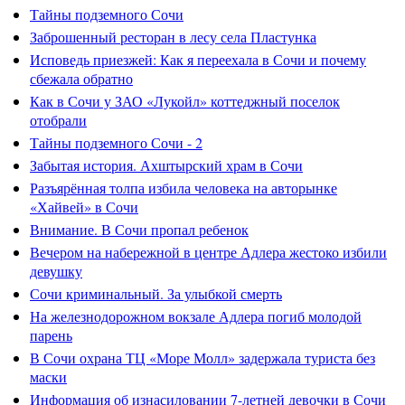
Тайны подземного Сочи
Заброшенный ресторан в лесу села Пластунка
Исповедь приезжей: Как я переехала в Сочи и почему
сбежала обратно
Как в Сочи у ЗАО «Лукойл» коттеджный поселок
отобрали
Тайны подземного Сочи - 2
Забытая история. Ахштырский храм в Сочи
Разъярённая толпа избила человека на авторынке
«Хайвей» в Сочи
Внимание. В Сочи пропал ребенок
Вечером на набережной в центре Адлера жестоко избили
девушку
Сочи криминальный. За улыбкой смерть
На железнодорожном вокзале Адлера погиб молодой
парень
В Сочи охрана ТЦ «Море Молл» задержала туриста без
маски
Информация об изнасиловании 7-летней девочки в Сочи