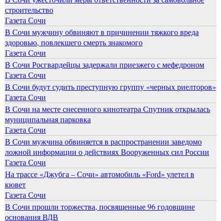
строительство
Газета Сочи
В Сочи мужчину обвиняют в причинении тяжкого вреда
здоровью, повлекшего смерть знакомого
Газета Сочи
В Сочи Росгвардейцы задержали приезжего с мефедроном
Газета Сочи
В Сочи будут судить преступную группу «черных риелторов»
Газета Сочи
В Сочи на месте снесенного кинотеатра Спутник открылась
муниципальная парковка
Газета Сочи
В Сочи мужчина обвиняется в распространении заведомо
ложной информации о действиях Вооруженных сил России
Газета Сочи
На трассе «Джубга – Сочи» автомобиль «Ford» улетел в
кювет
Газета Сочи
В Сочи прошли торжества, посвященные 96 годовщине
основания ВДВ