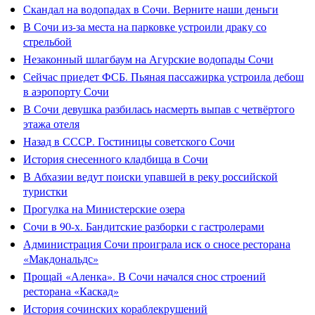
Скандал на водопадах в Сочи. Верните наши деньги
В Сочи из-за места на парковке устроили драку со
стрельбой
Незаконный шлагбаум на Агурские водопады Сочи
Сейчас приедет ФСБ. Пьяная пассажирка устроила дебош
в аэропорту Сочи
В Сочи девушка разбилась насмерть выпав с четвёртого
этажа отеля
Назад в СССР. Гостиницы советского Сочи
История снесенного кладбища в Сочи
В Абхазии ведут поиски упавшей в реку российской
туристки
Прогулка на Министерские озера
Сочи в 90-х. Бандитские разборки с гастролерами
Администрация Сочи проиграла иск о сносе ресторана
«Макдональдс»
Прощай «Аленка». В Сочи начался снос строений
ресторана «Каскад»
История сочинских кораблекрушений