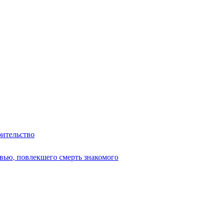
оительство
вью, повлекшего смерть знакомого