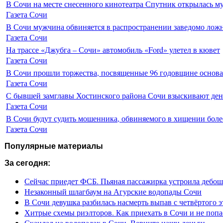
В Сочи на месте снесенного кинотеатра Спутник открылась м
Газета Сочи
В Сочи мужчина обвиняется в распространении заведомо лож
Газета Сочи
На трассе «Джубга – Сочи» автомобиль «Ford» улетел в кювет
Газета Сочи
В Сочи прошли торжества, посвященные 96 годовщине основ
Газета Сочи
С бывшей замглавы Хостинского района Сочи взыскивают день
Газета Сочи
В Сочи будут судить мошенника, обвиняемого в хищении более
Газета Сочи
Популярные материалы
За сегодня:
Сейчас приедет ФСБ. Пьяная пассажирка устроила дебош
Незаконный шлагбаум на Агурские водопады Сочи
В Сочи девушка разбилась насмерть выпав с четвёртого э
Хитрые схемы риэлторов. Как приехать в Сочи и не попа
Скандал на водопадах в Сочи. Верните наши деньги