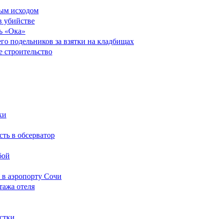
ным исходом
в убийстве
ь «Ока»
его подельников за взятки на кладбищах
е строительство
ки
сть в обсерватор
бой
 в аэропорту Сочи
тажа отеля
стки