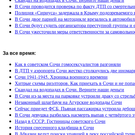
В Сочи проводится проверка по факту ДТП со смертель
Полиция «Сириуса» задержала в Крыму подозреваемого 
В Сочи двое парней на мотоцикле врезались в автомобил
В Сочи будут судить организатора преступной группы и 
В Сочи ужесточили меры ответственности за самовольно
За все время:
Как в советском Сочи гомосексуалистов разгоняли
В ДТП у аэропорта Сочи жестко столкнулись две иномар
Сочи 1941-1945. Хроника военного времени
Хитрые схемы риэлторов. Как приехать в Сочи и не попа
Скандал на водопадах в Сочи. Верните наши деньги
В Сочи из-за места на парковке устроили драку со стрель
Незаконный шлагбаум на Агурские водопады Сочи
Сейчас приедет ФСБ. Пьяная пассажирка устроила дебош
В Сочи девушка разбилась насмерть выпав с четвёртого э
Назад в СССР. Гостиницы советского Сочи
История снесенного кладбища в Сочи
В Абхазии ведут поиски упавшей в реку российской тури