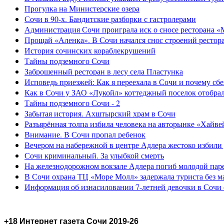
Прогулка на Министерские озера
Сочи в 90-х. Бандитские разборки с гастролерами
Администрация Сочи проиграла иск о сносе ресторана «
Прощай «Аленка». В Сочи начался снос строений рестор
История сочинских кораблекрушений
Тайны подземного Сочи
Заброшенный ресторан в лесу села Пластунка
Исповедь приезжей: Как я переехала в Сочи и почему сб
Как в Сочи у ЗАО «Лукойл» коттеджный поселок отобра
Тайны подземного Сочи - 2
Забытая история. Ахштырский храм в Сочи
Разъярённая толпа избила человека на авторынке «Хайве
Внимание. В Сочи пропал ребенок
Вечером на набережной в центре Адлера жестоко избили
Сочи криминальный. За улыбкой смерть
На железнодорожном вокзале Адлера погиб молодой пар
В Сочи охрана ТЦ «Море Молл» задержала туриста без м
Информация об изнасиловании 7-летней девочки в Сочи 
+18 Интернет газета Сочи 2019-26