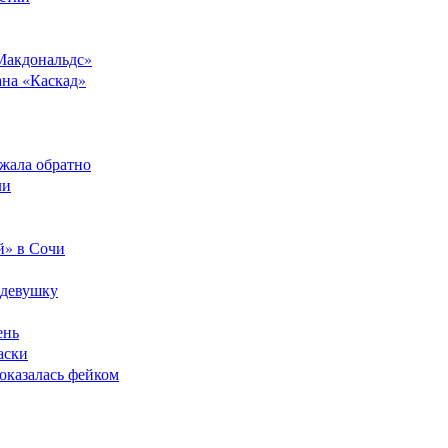
Макдональдс»
ана «Каскад»
ежала обратно
ли
й» в Сочи
 девушку
ень
аски
оказалась фейком