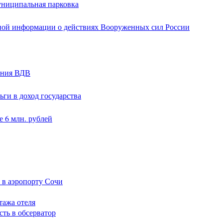
униципальная парковка
ной информации о действиях Вооруженных сил России
ания ВДВ
ги в доход государства
 6 млн. рублей
 в аэропорту Сочи
тажа отеля
сть в обсерватор