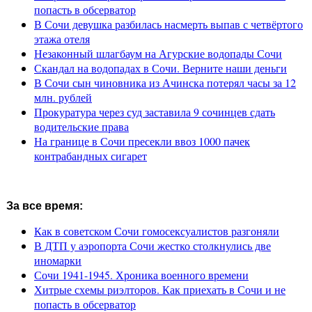
попасть в обсерватор
В Сочи девушка разбилась насмерть выпав с четвёртого
этажа отеля
Незаконный шлагбаум на Агурские водопады Сочи
Скандал на водопадах в Сочи. Верните наши деньги
В Сочи сын чиновника из Ачинска потерял часы за 12
млн. рублей
Прокуратура через суд заставила 9 сочинцев сдать
водительские права
На границе в Сочи пресекли ввоз 1000 пачек
контрабандных сигарет
За все время:
Как в советском Сочи гомосексуалистов разгоняли
В ДТП у аэропорта Сочи жестко столкнулись две
иномарки
Сочи 1941-1945. Хроника военного времени
Хитрые схемы риэлторов. Как приехать в Сочи и не
попасть в обсерватор