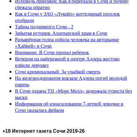
Исповедь приезжей: Как я переехала в Сочи и почему
сбежала обратно
Как в Сочи у ЗАО «Лукойл» коттеджный поселок
отобрали
Тайны подземного Сочи - 2
Забытая история. Ахштырский храм в Сочи
Разъярённая толпа избила человека на авторынке
«Хайвей» в Сочи
Внимание. В Сочи пропал ребенок
Вечером на набережной в центре Адлера жестоко
избили девушку
Сочи криминальный. За улыбкой смерть
На железнодорожном вокзале Адлера погиб молодой
парень
В Сочи охрана ТЦ «Море Молл» задержала туриста без
маски
Информация об изнасиловании 7-летней девочки в
Сочи оказалась фейком
+18 Интернет газета Сочи 2019-26