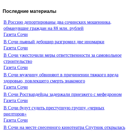
Последние материалы
В Россию депортированы два сочинских мошенника,
обманувшие граждан на 88 млн. рублей
Газета Сочи
В Сочи пьяный дебошир разгромил две иномарки
Газета Сочи
В Сочи ужесточили меры ответственности за самовольное
строительство
Газета Сочи
В Сочи мужчину обвиняют в причинении тяжкого вреда
здоровью, повлекшего смерть знакомого
Газета Сочи
В Сочи Росгвардейцы задержали приезжего с мефедроном
Газета Сочи
В Сочи будут судить преступную группу «черных
риелторов»
Газета Сочи
В Сочи на месте снесенного кинотеатра Спутник открылась