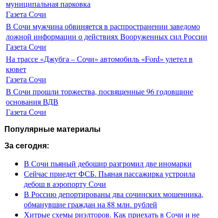
муниципальная парковка
Газета Сочи
В Сочи мужчина обвиняется в распространении заведомо
ложной информации о действиях Вооруженных сил России
Газета Сочи
На трассе «Джубга – Сочи» автомобиль «Ford» улетел в
кювет
Газета Сочи
В Сочи прошли торжества, посвященные 96 годовщине
основания ВДВ
Газета Сочи
Популярные материалы
За сегодня:
В Сочи пьяный дебошир разгромил две иномарки
Сейчас приедет ФСБ. Пьяная пассажирка устроила
дебош в аэропорту Сочи
В Россию депортированы два сочинских мошенника,
обманувшие граждан на 88 млн. рублей
Хитрые схемы риэлторов. Как приехать в Сочи и не