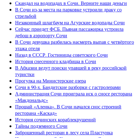
Скандал на водопадах в Сочи. Верните наши деньги
В Сочи из-за места на парковке устроили драку со
стрельбой
Незаконный шлагбаум на Агурские водопады Сочи
Сейчас приедет ФСБ. Пьяная пассажирка устроила
дебош в аэропорту Сочи
В Сочи девушка разбилась насмерть выпав с четвёртого
этажа отеля
Назад в СССР. Гостиницы советского Сочи
История снесенного кладбища в Сочи
В Абхазии ведут поиски упавшей в реку российской
туристки
Прогулка на Министерские озера
Сочи в 90-х. Бандитские разборки с гастролерами
Администрация Сочи проиграла иск о сносе ресторана
«Макдональдс»
Прощай «Аленка». В Сочи начался снос строений
ресторана «Каскад»
История сочинских кораблекрушений
Тайны подземного Сочи
Заброшенный ресторан в лесу села Пластунка