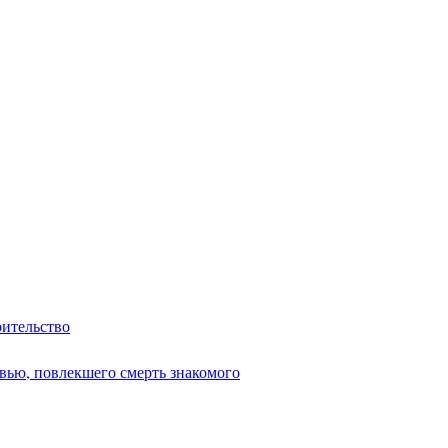
оительство
вью, повлекшего смерть знакомого