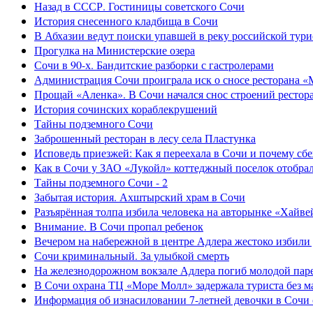
Назад в СССР. Гостиницы советского Сочи
История снесенного кладбища в Сочи
В Абхазии ведут поиски упавшей в реку российской тури
Прогулка на Министерские озера
Сочи в 90-х. Бандитские разборки с гастролерами
Администрация Сочи проиграла иск о сносе ресторана «
Прощай «Аленка». В Сочи начался снос строений рестор
История сочинских кораблекрушений
Тайны подземного Сочи
Заброшенный ресторан в лесу села Пластунка
Исповедь приезжей: Как я переехала в Сочи и почему сб
Как в Сочи у ЗАО «Лукойл» коттеджный поселок отобра
Тайны подземного Сочи - 2
Забытая история. Ахштырский храм в Сочи
Разъярённая толпа избила человека на авторынке «Хайве
Внимание. В Сочи пропал ребенок
Вечером на набережной в центре Адлера жестоко избили
Сочи криминальный. За улыбкой смерть
На железнодорожном вокзале Адлера погиб молодой пар
В Сочи охрана ТЦ «Море Молл» задержала туриста без м
Информация об изнасиловании 7-летней девочки в Сочи 