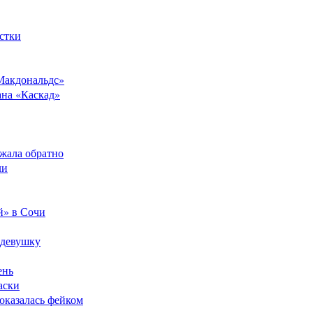
стки
Макдональдс»
ана «Каскад»
ежала обратно
ли
й» в Сочи
 девушку
ень
аски
оказалась фейком