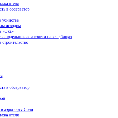
тажа отеля
сть в обсерватор
в убийстве
ным исходом
ь «Ока»
его подельников за взятки на кладбищах
е строительство
ки
сть в обсерватор
бой
 в аэропорту Сочи
тажа отеля