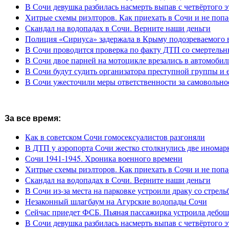
В Сочи девушка разбилась насмерть выпав с четвёртого э
Хитрые схемы риэлторов. Как приехать в Сочи и не попа
Скандал на водопадах в Сочи. Верните наши деньги
Полиция «Сириуса» задержала в Крыму подозреваемого 
В Сочи проводится проверка по факту ДТП со смертель
В Сочи двое парней на мотоцикле врезались в автомобил
В Сочи будут судить организатора преступной группы и 
В Сочи ужесточили меры ответственности за самовольно
За все время:
Как в советском Сочи гомосексуалистов разгоняли
В ДТП у аэропорта Сочи жестко столкнулись две иномар
Сочи 1941-1945. Хроника военного времени
Хитрые схемы риэлторов. Как приехать в Сочи и не попа
Скандал на водопадах в Сочи. Верните наши деньги
В Сочи из-за места на парковке устроили драку со стрель
Незаконный шлагбаум на Агурские водопады Сочи
Сейчас приедет ФСБ. Пьяная пассажирка устроила дебош
В Сочи девушка разбилась насмерть выпав с четвёртого э