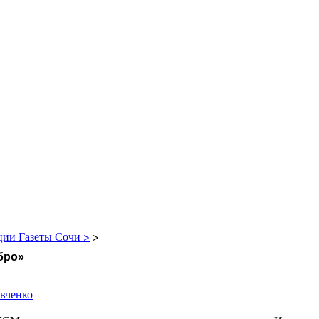
ции Газеты Сочи >
>
бро»
вченко