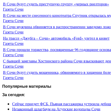
В Сочи будут судить преступную группу «черных риелторов»
Газета Сочи
В Сочи на месте снесенного кинотеатра Спутник открылась м
Газета Сочи
В Сочи мужчина обвиняется в распространении заведомо лож
Газета Сочи
На трассе «Джубга – Сочи» автомобиль «Ford» улетел в кювет
Газета Сочи
В Сочи прошли торжества, посвященные 96 годовщине основ
Газета Сочи
С бывшей замглавы Хостинского района Сочи взыскивают день
Газета Сочи
В Сочи будут судить мошенника, обвиняемого в хищении более
Газета Сочи
Популярные материалы
За сегодня:
Сейчас приедет ФСБ. Пьяная пассажирка устроила дебош
Незаконный шлагбаум на Агурские водопады Сочи