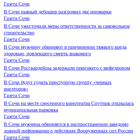
Газета Сочи
В Сочи пьяный дебошир разгромил две иномарки
Газета Сочи
В Сочи ужесточили меры ответственности за самовольное
строительство
Газета Сочи
В Сочи мужчину обвиняют в причинении тяжкого вреда
здоровью, повлекшего смерть знакомого
Газета Сочи
В Сочи Росгвардейцы задержали приезжего с мефедроном
Газета Сочи
В Сочи будут судить преступную группу «черных
риелторов»
Газета Сочи
В Сочи на месте снесенного кинотеатра Спутник открылась
муниципальная парковка
Газета Сочи
В Сочи мужчина обвиняется в распространении заведомо
ложной информации о действиях Вооруженных сил России
Газета Сочи