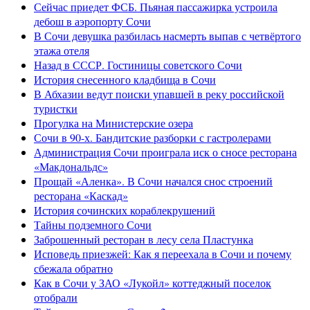
Сейчас приедет ФСБ. Пьяная пассажирка устроила
дебош в аэропорту Сочи
В Сочи девушка разбилась насмерть выпав с четвёртого
этажа отеля
Назад в СССР. Гостиницы советского Сочи
История снесенного кладбища в Сочи
В Абхазии ведут поиски упавшей в реку российской
туристки
Прогулка на Министерские озера
Сочи в 90-х. Бандитские разборки с гастролерами
Администрация Сочи проиграла иск о сносе ресторана
«Макдональдс»
Прощай «Аленка». В Сочи начался снос строений
ресторана «Каскад»
История сочинских кораблекрушений
Тайны подземного Сочи
Заброшенный ресторан в лесу села Пластунка
Исповедь приезжей: Как я переехала в Сочи и почему
сбежала обратно
Как в Сочи у ЗАО «Лукойл» коттеджный поселок
отобрали