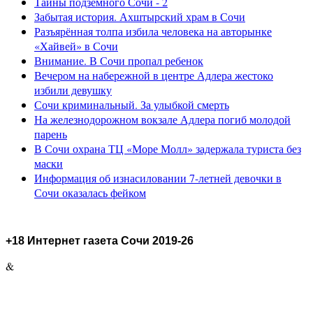
Тайны подземного Сочи - 2
Забытая история. Ахштырский храм в Сочи
Разъярённая толпа избила человека на авторынке
«Хайвей» в Сочи
Внимание. В Сочи пропал ребенок
Вечером на набережной в центре Адлера жестоко
избили девушку
Сочи криминальный. За улыбкой смерть
На железнодорожном вокзале Адлера погиб молодой
парень
В Сочи охрана ТЦ «Море Молл» задержала туриста без
маски
Информация об изнасиловании 7-летней девочки в
Сочи оказалась фейком
+18 Интернет газета Сочи 2019-26
&