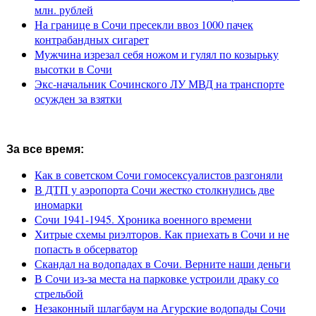
млн. рублей
На границе в Сочи пресекли ввоз 1000 пачек
контрабандных сигарет
Мужчина изрезал себя ножом и гулял по козырьку
высотки в Сочи
Экс-начальник Сочинского ЛУ МВД на транспорте
осужден за взятки
За все время:
Как в советском Сочи гомосексуалистов разгоняли
В ДТП у аэропорта Сочи жестко столкнулись две
иномарки
Сочи 1941-1945. Хроника военного времени
Хитрые схемы риэлторов. Как приехать в Сочи и не
попасть в обсерватор
Скандал на водопадах в Сочи. Верните наши деньги
В Сочи из-за места на парковке устроили драку со
стрельбой
Незаконный шлагбаум на Агурские водопады Сочи