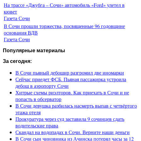
На трассе «Джубга – Сочи» автомобиль «Ford» улетел в
кювет
Газета Сочи
В Сочи прошли торжества, посвященные 96 годовщине
основания ВДВ
Газета Сочи
Популярные материалы
За сегодня:
В Сочи пьяный дебошир разгромил две иномарки
Сейчас приедет ФСБ. Пьяная пассажирка устроила
дебош в аэропорту Сочи
Хитрые схемы риэлторов. Как приехать в Сочи и не
попасть в обсерватор
В Сочи девушка разбилась насмерть выпав с четвёртого
этажа отеля
Прокуратура через суд заставила 9 сочинцев сдать
водительские права
Скандал на водопадах в Сочи. Верните наши деньги
В Сочи сын чиновника из Ачинска потерял часы за 12