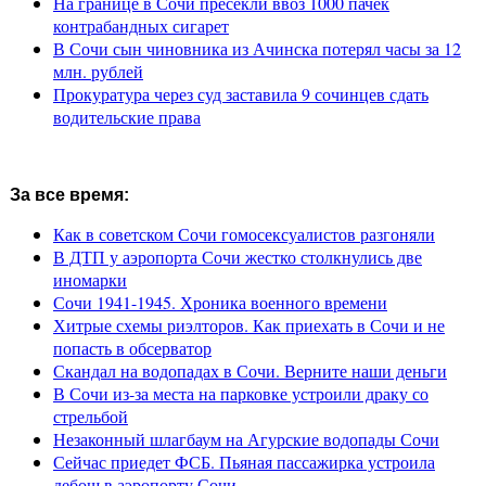
На границе в Сочи пресекли ввоз 1000 пачек
контрабандных сигарет
В Сочи сын чиновника из Ачинска потерял часы за 12
млн. рублей
Прокуратура через суд заставила 9 сочинцев сдать
водительские права
За все время:
Как в советском Сочи гомосексуалистов разгоняли
В ДТП у аэропорта Сочи жестко столкнулись две
иномарки
Сочи 1941-1945. Хроника военного времени
Хитрые схемы риэлторов. Как приехать в Сочи и не
попасть в обсерватор
Скандал на водопадах в Сочи. Верните наши деньги
В Сочи из-за места на парковке устроили драку со
стрельбой
Незаконный шлагбаум на Агурские водопады Сочи
Сейчас приедет ФСБ. Пьяная пассажирка устроила
дебош в аэропорту Сочи