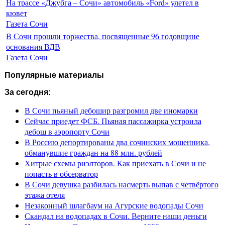
На трассе «Джубга – Сочи» автомобиль «Ford» улетел в
кювет
Газета Сочи
В Сочи прошли торжества, посвященные 96 годовщине
основания ВДВ
Газета Сочи
Популярные материалы
За сегодня:
В Сочи пьяный дебошир разгромил две иномарки
Сейчас приедет ФСБ. Пьяная пассажирка устроила
дебош в аэропорту Сочи
В Россию депортированы два сочинских мошенника,
обманувшие граждан на 88 млн. рублей
Хитрые схемы риэлторов. Как приехать в Сочи и не
попасть в обсерватор
В Сочи девушка разбилась насмерть выпав с четвёртого
этажа отеля
Незаконный шлагбаум на Агурские водопады Сочи
Скандал на водопадах в Сочи. Верните наши деньги