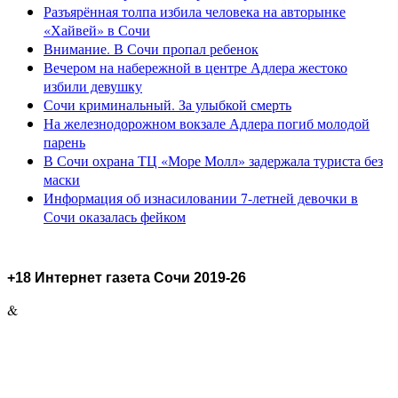
Разъярённая толпа избила человека на авторынке
«Хайвей» в Сочи
Внимание. В Сочи пропал ребенок
Вечером на набережной в центре Адлера жестоко
избили девушку
Сочи криминальный. За улыбкой смерть
На железнодорожном вокзале Адлера погиб молодой
парень
В Сочи охрана ТЦ «Море Молл» задержала туриста без
маски
Информация об изнасиловании 7-летней девочки в
Сочи оказалась фейком
+18 Интернет газета Сочи 2019-26
&