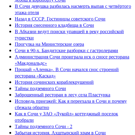
В Сочи девушка разбилась насмерть выпав с четвёртого
этажа отеля
Назад в СССР. Гостиницы советского Сочи
История снесенного кладбища в Сочи
В Абхазии ведут поиски упавшей в реку российской
туристки
Прогулка на Министерские озера
Сочи в 90-х. Бандитские разборки с гастролерами
Администрация Сочи проиграла иск о сносе ресторана
«Макдональдс»
Прощай «Аленка». В Сочи начался снос строений
ресторана «Каскад»
История сочинских кораблекрушений
Тайны подземного Сочи
Заброшенный ресторан в лесу села Пластунка
Исповедь приезжей: Как я переехала в Сочи и почему
сбежала обратно
Как в Сочи у ЗАО «Лукойл» коттеджный поселок
отобрали
Тайны подземного Сочи - 2
Забытая история. Ахштырский храм в Сочи