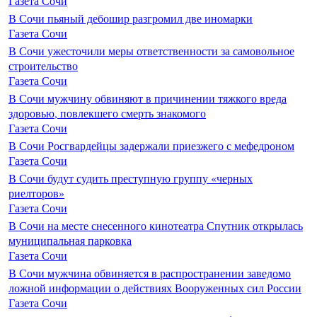
Газета Сочи
В Сочи пьяный дебошир разгромил две иномарки
Газета Сочи
В Сочи ужесточили меры ответственности за самовольное
строительство
Газета Сочи
В Сочи мужчину обвиняют в причинении тяжкого вреда
здоровью, повлекшего смерть знакомого
Газета Сочи
В Сочи Росгвардейцы задержали приезжего с мефедроном
Газета Сочи
В Сочи будут судить преступную группу «черных
риелторов»
Газета Сочи
В Сочи на месте снесенного кинотеатра Спутник открылась
муниципальная парковка
Газета Сочи
В Сочи мужчина обвиняется в распространении заведомо
ложной информации о действиях Вооруженных сил России
Газета Сочи