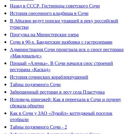
Назад в СССР. Гостиницы советского Сочи
История снесенного кладбища в Сочи
В Абхазии ведут поиски упавшей в реку российской
туристки
Прогулка на Министерские озера
Сочи в 90-х. Бандитские разборки с гастролерами
Администрация Сочи проиграла иск о сносе ресторана
«Макдональдс»
Прощай «Аленка». В Сочи начался снос строений
ресторана «Каскад»
История сочинских кораблекрушений
Тайны подземного Сочи
Заброшенный ресторан в лесу села Пластунка
Исповедь приезжей: Как я переехала в Сочи и почему
сбежала обратно
Как в Сочи у ЗАО «Лукойл» коттеджный поселок
отобрали
Тайны подземного Сочи - 2