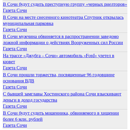
В Сочи будут судить преступную группу «черных риелторов»
Газета Сочи
В Сочи на месте снесенного кинотеатра Спутник открылась
муниципальная парковка
Газета Сочи
В Сочи мужчина обвиняется в распространении заведомо
ложной информации о действиях Вооруженных сил России
Газета Сочи
На трассе «Джубга – Сочи» автомобиль «Ford» улетел в
кювет
Газета Сочи
В Сочи прошли торжества, посвященные 96 годовщине
основания ВДВ
Газета Сочи
С бывшей замглавы Хостинского района Сочи взыскивают
деньги в доход государства
Газета Сочи
В Сочи будут судить мошенника, обвиняемого в хищении
более 6 млн. рублей
Газета Сочи