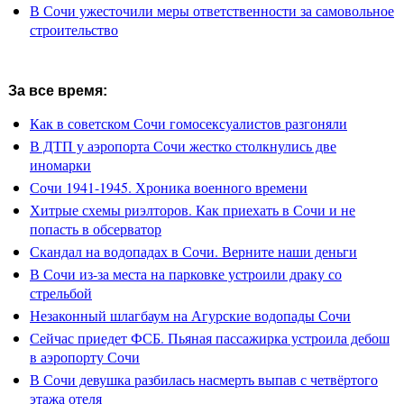
В Сочи ужесточили меры ответственности за самовольное
строительство
За все время:
Как в советском Сочи гомосексуалистов разгоняли
В ДТП у аэропорта Сочи жестко столкнулись две
иномарки
Сочи 1941-1945. Хроника военного времени
Хитрые схемы риэлторов. Как приехать в Сочи и не
попасть в обсерватор
Скандал на водопадах в Сочи. Верните наши деньги
В Сочи из-за места на парковке устроили драку со
стрельбой
Незаконный шлагбаум на Агурские водопады Сочи
Сейчас приедет ФСБ. Пьяная пассажирка устроила дебош
в аэропорту Сочи
В Сочи девушка разбилась насмерть выпав с четвёртого
этажа отеля