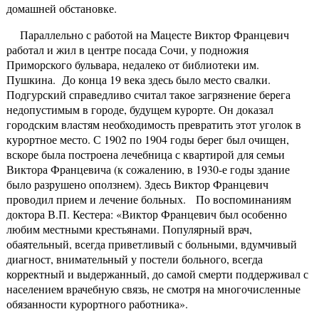
домашней обстановке.
Параллельно с работой на Мацесте Виктор Францевич
работал и жил в центре посада Сочи, у подножия
Приморского бульвара, недалеко от библиотеки им.
Пушкина. До конца 19 века здесь было место свалки.
Подгурский справедливо считал такое загрязнение берега
недопустимым в городе, будущем курорте. Он доказал
городским властям необходимость превратить этот уголок в
курортное место. С 1902 по 1904 годы берег был очищен,
вскоре была построена лечебница с квартирой для семьи
Виктора Францевича (к сожалению, в 1930-е годы здание
было разрушено оползнем). Здесь Виктор Францевич
проводил прием и лечение больных. По воспоминаниям
доктора В.П. Кестера: «Виктор Францевич был особенно
любим местными крестьянами. Популярный врач,
обаятельный, всегда приветливый с больными, вдумчивый
диагност, внимательный у постели больного, всегда
корректный и выдержанный, до самой смерти поддерживал с
населением врачебную связь, не смотря на многочисленные
обязанности курортного работника».