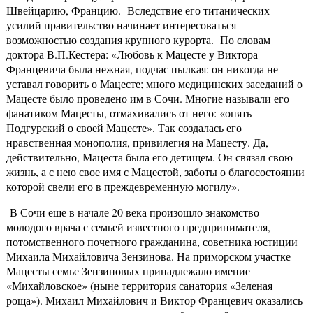
Швейцарию, Францию. Вследствие его титанических
усилий правительство начинает интересоваться
возможностью создания крупного курорта. По словам
доктора В.П.Кестера: «Любовь к Мацесте у Виктора
Францевича была нежная, подчас пылкая: он никогда не
уставал говорить о Мацесте; много медицинских заседаний о
Мацесте было проведено им в Сочи. Многие называли его
фанатиком Мацесты, отмахивались от него: «опять
Подгурский о своей Мацесте». Так создалась его
нравственная монополия, привилегия на Мацесту. Да,
действительно, Мацеста была его детищем. Он связал свою
жизнь, а с нею свое имя с Мацестой, заботы о благосостоянии
которой свели его в преждевременную могилу».
В Сочи еще в начале 20 века произошло знакомство
молодого врача с семьей известного предпринимателя,
потомственного почетного гражданина, советника юстиции
Михаила Михайловича Зензинова. На приморском участке
Мацесты семье Зензиновых принадлежало имение
«Михайловское» (ныне территория санатория «Зеленая
роща»). Михаил Михайлович и Виктор Францевич оказались