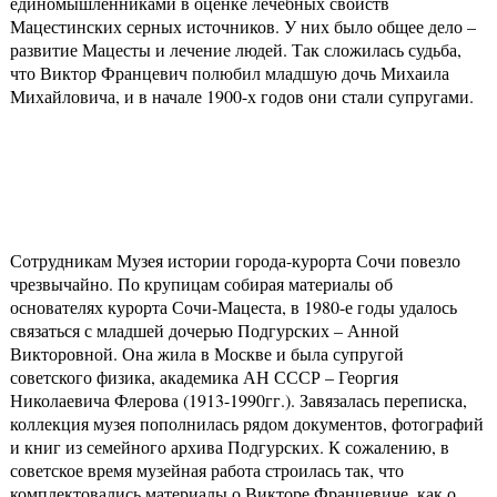
единомышленниками в оценке лечебных свойств
Мацестинских серных источников. У них было общее дело –
развитие Мацесты и лечение людей. Так сложилась судьба,
что Виктор Францевич полюбил младшую дочь Михаила
Михайловича, и в начале 1900-х годов они стали супругами.
Сотрудникам Музея истории города-курорта Сочи повезло
чрезвычайно. По крупицам собирая материалы об
основателях курорта Сочи-Мацеста, в 1980-е годы удалось
связаться с младшей дочерью Подгурских – Анной
Викторовной. Она жила в Москве и была супругой
советского физика, академика АН СССР – Георгия
Николаевича Флерова (1913-1990гг.). Завязалась переписка,
коллекция музея пополнилась рядом документов, фотографий
и книг из семейного архива Подгурских. К сожалению, в
советское время музейная работа строилась так, что
комплектовались материалы о Викторе Францевиче, как о