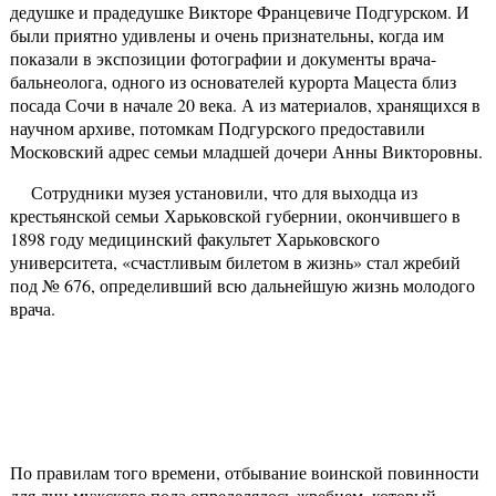
дедушке и прадедушке Викторе Францевиче Подгурском. И
были приятно удивлены и очень признательны, когда им
показали в экспозиции фотографии и документы врача-
бальнеолога, одного из основателей курорта Мацеста близ
посада Сочи в начале 20 века. А из материалов, хранящихся в
научном архиве, потомкам Подгурского предоставили
Московский адрес семьи младшей дочери Анны Викторовны.
Сотрудники музея установили, что для выходца из
крестьянской семьи Харьковской губернии, окончившего в
1898 году медицинский факультет Харьковского
университета, «счастливым билетом в жизнь» стал жребий
под № 676, определивший всю дальнейшую жизнь молодого
врача.
По правилам того времени, отбывание воинской повинности
для лиц мужского пола определялось жребием, который