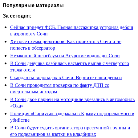
Популярные материалы
За сегодня:
Сейчас приедет ФСБ. Пьяная пассажирка устроила дебош
в аэропорту Сочи
Хитрые схемы риэлторов. Как приехать в Сочи и не
попасть в обсерватор
Незаконный шлагбаум на Агурские водопады Сочи
В Сочи девушка разбилась насмерть выпав с четвёртого
этажа отеля
Скандал на водопадах в Сочи. Верните наши деньги
В Сочи проводится проверка по факту ДТП со
смертельным исходом
В Сочи двое парней на мотоцикле врезались в автомобиль
«Ока»
Полиция «Сириуса» задержала в Крыму подозреваемого в
убийстве
В Сочи будут судить организатора преступной группы и
его подельников за взятки на кладбищах