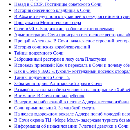
Назад в СССР. Гостиницы советского Сочи
История снесенного кладбища в Сочи
В Абхазии ведут поиски упавшей в реку российской тури
Прогулка на Министерские озера
Сочи в 90-х. Бандитские разборки с гастролерами
Администрация Сочи проиграла иск о сносе ресторана «
Прощай «Аленка». В Сочи начался снос строений рестор
История сочинских кораблекрушений
Тайны подземного Сочи
Заброшенный ресторан в лесу села Пластунка
Исповедь приезжей: Как я переехала в Сочи и почему сб
Как в Сочи у ЗАО «Лукойл» коттеджный поселок отобра
Тайны подземного Сочи - 2
Забытая история. Ахштырский храм в Сочи
Разъярённая толпа избила человека на авторынке «Хайве
Внимание. В Сочи пропал ребенок
Вечером на набережной в центре Адлера жестоко избили
Сочи криминальный. За улыбкой смерть
На железнодорожном вокзале Адлера погиб молодой пар
В Сочи охрана ТЦ «Море Молл» задержала туриста без м
Информация об изнасиловании 7-летней девочки в Сочи 