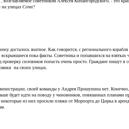
, возглавляемое советником Алексея Копайгородского, - это кра
и на улицах Сочи?
ину досталось знатное. Как говорится, с регионального корабл
ко вскрывшиеся пока факты. Советника и попавшихся на взятках
 проверку силовиков попасть очень просто. Граждане пишут в со
оянки на своих улицах.
администрации, своей команды у Андрея Прошунина нет. Конечно,
альше будет идти на поводу у чиновников, повязанных планами п
 некоторые из них просили пляжи от Морпорта до Цирка в аренду
ам.