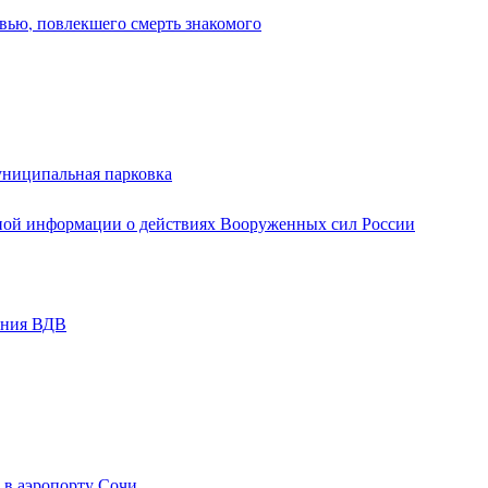
вью, повлекшего смерть знакомого
униципальная парковка
ной информации о действиях Вооруженных сил России
ания ВДВ
 в аэропорту Сочи