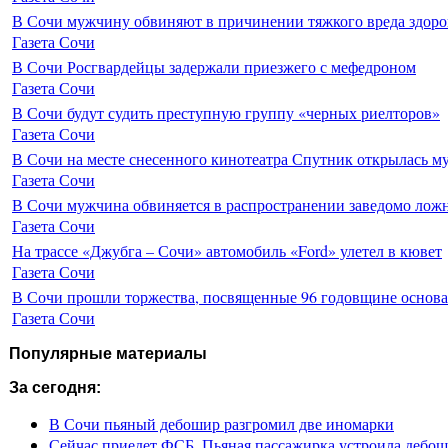
В Сочи мужчину обвиняют в причинении тяжкого вреда здоро
Газета Сочи
В Сочи Росгвардейцы задержали приезжего с мефедроном
Газета Сочи
В Сочи будут судить преступную группу «черных риелторов»
Газета Сочи
В Сочи на месте снесенного кинотеатра Спутник открылась м
Газета Сочи
В Сочи мужчина обвиняется в распространении заведомо лож
Газета Сочи
На трассе «Джубга – Сочи» автомобиль «Ford» улетел в кювет
Газета Сочи
В Сочи прошли торжества, посвященные 96 годовщине основ
Газета Сочи
Популярные материалы
За сегодня:
В Сочи пьяный дебошир разгромил две иномарки
Сейчас приедет ФСБ. Пьяная пассажирка устроила дебош