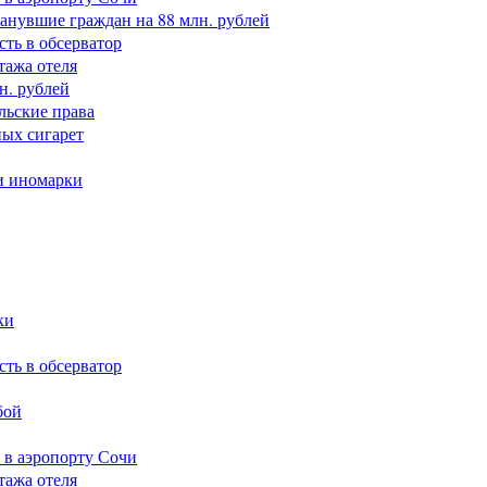
анувшие граждан на 88 млн. рублей
сть в обсерватор
тажа отеля
н. рублей
льские права
ных сигарет
и иномарки
ки
сть в обсерватор
бой
 в аэропорту Сочи
тажа отеля