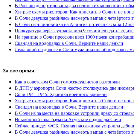
В Россию депортированы два сочинских мошенника, обм
Хитрые схемы риэлторов. Как приехать в Сочи и не попа
В Сочи девушка разбилась насмерть выпав с четвёртого э
В Сочи сын чиновника из Ачинска потерял часы за 12 мл
Прокуратура через суд заставила 9 сочинцев сдать водите
На границе в Сочи пресекли ввоз 1000 пачек контрабанд
Скандал на водопадах в Сочи. Верните наши деньги
Лежавший на дороге в Сочи мужчина погиб под колесам
За все время:
Как в советском Сочи гомосексуалистов разгоняли
В ДТП у аэропорта Сочи жестко столкнулись две иномар
Сочи 1941-1945. Хроника военного времени
Хитрые схемы риэлторов. Как приехать в Сочи и не попа
Скандал на водопадах в Сочи. Верните наши деньги
В Сочи из-за места на парковке устроили драку со стрель
Незаконный шлагбаум на Агурские водопады Сочи
Сейчас приедет ФСБ. Пьяная пассажирка устроила дебош
В Сочи девушка разбилась насмерть выпав с четвёртого э