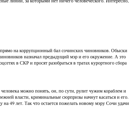
сные линии, за которыми нет ничего человеческого. Интересно,
я прямо на коррупционный бал сочинских чиновников. Обыски
 чиновников назначал предыдущий мэр и его окружение. А это
цсетях в СКР и просят разобраться в тратах курортного сбора
 человека можно понять, он, по сути, рулит чужим кораблем и
режней власти, криминальные сюрпризы начнут касаться и его.
 на 49 лет. Так что остается пожелать новому мэру Сочи удачи