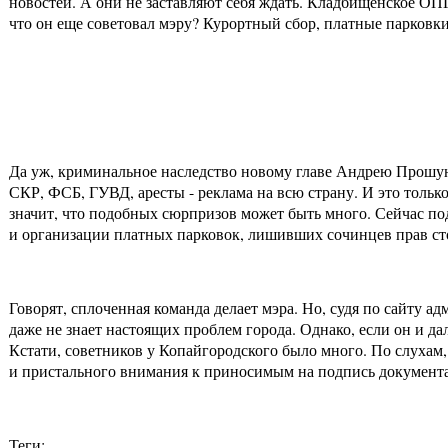
новостей. А они не заставляют себя ждать. Кладбищенское ОПГ
что он еще советовал мэру? Курортный сбор, платные парковк
Да уж, криминальное наследство новому главе Андрею Прошун
СКР, ФСБ, ГУВД, аресты - реклама на всю страну. И это толь
значит, что подобных сюрпризов может быть много. Сейчас под
и организации платных парковок, лишивших сочинцев прав ст
Говорят, сплоченная команда делает мэра. Но, судя по сайту 
даже не знает настоящих проблем города. Однако, если он и д
Кстати, советников у Копайгородского было много. По слухам,
и пристального внимания к приносимым на подпись документ
Теги: