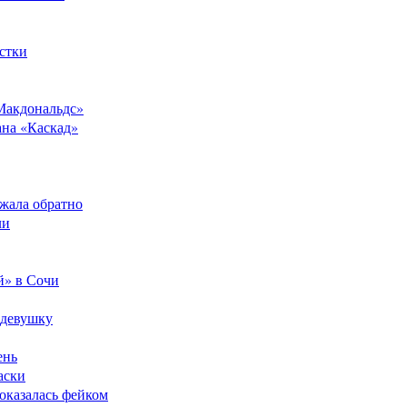
стки
Макдональдс»
ана «Каскад»
ежала обратно
ли
й» в Сочи
 девушку
ень
аски
оказалась фейком