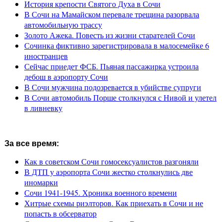
История крепости Святого Духа в Сочи
В Сочи на Мамайском перевале трещина разорвала
автомобильную трассу
Золото Ажека. Повесть из жизни старателей Сочи
Сочинка фиктивно зарегистрировала в малосемейке 6
иностранцев
Сейчас приедет ФСБ. Пьяная пассажирка устроила
дебош в аэропорту Сочи
В Сочи мужчина подозревается в убийстве супруги
В Сочи автомобиль Порше столкнулся с Нивой и улетел
в ливневку
За все время:
Как в советском Сочи гомосексуалистов разгоняли
В ДТП у аэропорта Сочи жестко столкнулись две
иномарки
Сочи 1941-1945. Хроника военного времени
Хитрые схемы риэлторов. Как приехать в Сочи и не
попасть в обсерватор