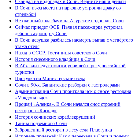
Скандал на водопадах в Сочи. Верните наши деньги
В Сочи из-за места на парковке устроили драку со
стрельбой
Незаконный шлагбаум на Агурские водопады Сочи
Сейчас приедет ФСБ. Пьяная пассажирка устроила
дебош в аэропорту Сочи
В Сочи девушка разбилась насмерть выпав с четвёртого
этажа отеля
Назад в СССР. Гостиницы советского Сочи
История снесенного кладбища в Сочи
В Абхазии ведут поиски упавшей в реку российской
туристки
Прогулка на Министерские озера
Сочи в 90-х. Бандитские разборки с гастролерами
Администрация Сочи проиграла иск о сносе ресторана
«Макдональдс»
Прощай «Аленка». В Сочи начался снос строений
ресторана «Каскад»
История сочинских кораблекрушений
Тайны подземного Сочи
Заброшенный ресторан в лесу села Пластунка
Исповедь приезжей: Как я переехала в Сочи и почему