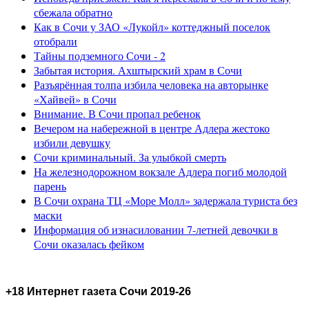
сбежала обратно
Как в Сочи у ЗАО «Лукойл» коттеджный поселок
отобрали
Тайны подземного Сочи - 2
Забытая история. Ахштырский храм в Сочи
Разъярённая толпа избила человека на авторынке
«Хайвей» в Сочи
Внимание. В Сочи пропал ребенок
Вечером на набережной в центре Адлера жестоко
избили девушку
Сочи криминальный. За улыбкой смерть
На железнодорожном вокзале Адлера погиб молодой
парень
В Сочи охрана ТЦ «Море Молл» задержала туриста без
маски
Информация об изнасиловании 7-летней девочки в
Сочи оказалась фейком
+18 Интернет газета Сочи 2019-26