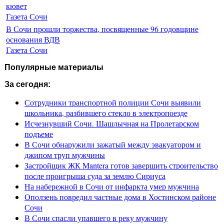
кювет
Газета Сочи
В Сочи прошли торжества, посвященные 96 годовщине
основания ВДВ
Газета Сочи
Популярные материалы
За сегодня:
Сотрудники транспортной полиции Сочи выявили
школьника, разбившего стекло в электропоезде
Исчезнувший Сочи. Шашлычная на Пролетарском
подъеме
В Сочи обнаружили зажатый между эвакуатором и
джипом труп мужчины
Застройщик ЖК Mantera готов завершить строительство
после проигрыша суда за землю Сириуса
На набережной в Сочи от инфаркта умер мужчина
Оползень повредил частные дома в Хостинском районе
Сочи
В Сочи спасли упавшего в реку мужчину