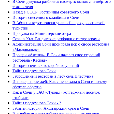
В Сочи девушка разбилась насмерть выпав с четвёртого
этажа отеля
Назад в СССР. Гостиницы советского Сочи
История снесенного кладбища в Сочи
В Абхазии ведут поиски упавшей в реку российской
туристки
Прогулка на Министерские озера
Сочи в 90-х. Бандитские разборки с гастролерами
Администрация Сочи проиграла иск о сносе ресторана
«Макдональдс»
Прощай «Аленка». В Сочи начался снос строений
ресторана «Каскад»
История сочинских кораблекрушений
Тайны подземного Сочи
Заброшенный ресторан в лесу села Пластунка
Исповедь приезжей: Как я переехала в Сочи и почему
сбежала обратно
Как в Сочи у ЗАО «Лукойл» коттеджный поселок
отобрали
Тайны подземного Сочи - 2
Забытая история. Ахштырский храм в Сочи
Разъярённая толпа избила человека на авторынке