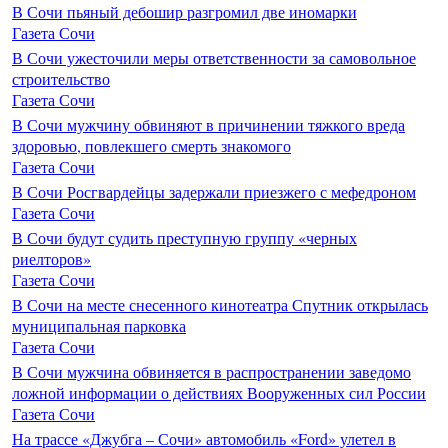
В Сочи пьяный дебошир разгромил две иномарки
Газета Сочи
В Сочи ужесточили меры ответственности за самовольное
строительство
Газета Сочи
В Сочи мужчину обвиняют в причинении тяжкого вреда
здоровью, повлекшего смерть знакомого
Газета Сочи
В Сочи Росгвардейцы задержали приезжего с мефедроном
Газета Сочи
В Сочи будут судить преступную группу «черных
риелторов»
Газета Сочи
В Сочи на месте снесенного кинотеатра Спутник открылась
муниципальная парковка
Газета Сочи
В Сочи мужчина обвиняется в распространении заведомо
ложной информации о действиях Вооруженных сил России
Газета Сочи
На трассе «Джубга – Сочи» автомобиль «Ford» улетел в