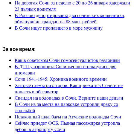
На дорогах Сочи за неделю с 20 по 26 января задержали
23 пьяных водителя
В Россию депортированы два сочинских мошенника,
обманувшие граждан на 88 млн. рублей
В Сочи ищут пропавшего в море мужчину
За все время:
Как в советском Сочи гомосексуалистов разгоняли
В ДТП у аэропорта Сочи жестко столкнулись две
иномарки
Сочи 1941-1945. Хроника военного времени
Хитрые схемы риэлторов. Как приехать в Сочи и не
попасть в обсерватор
Скандал на водопадах в Сочи. Верните наши деньги
В Сочи из-за места на парковке устроили драку со
стрельбой
Незаконный шлагбаум на Агурские водопады Сочи
Сейчас приедет ФСБ. Пьяная пассажирка устроила
дебош в аэропорту Сочи