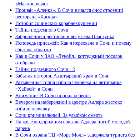
«Макдональдс»
Прощай «Аленка». В Сочи начался снос строений
ресторана «Каскад»
История сочинских кораблекрушений
Тайны подземного Сочи
Заброшенный ресторан в лесу села Пластунка
Исповедь приезжей: Как я переехала в Сочи и почему
сбежала обратно
Как в Сочи у ЗАО «Лукойл» коттеджный поселок
отобрали
Тайны подземного Сочи - 2
Забытая история. Ахштырский храм в Сочи
Разъярённая толпа избила человека на авторынке
«Хайвей» в Сочи
Внимание. В Сочи пропал ребенок
Вечером на набережной в центре Адлера жестоко
избили девушку
Сочи криминальный. За улыбкой смерть
На железнодорожном вокзале Адлера погиб молодой
парень
В Сочи охрана ТЦ «Море Молл» задержала туриста без