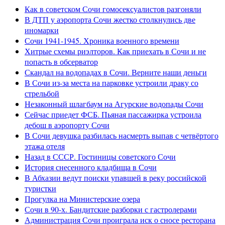
Как в советском Сочи гомосексуалистов разгоняли
В ДТП у аэропорта Сочи жестко столкнулись две
иномарки
Сочи 1941-1945. Хроника военного времени
Хитрые схемы риэлторов. Как приехать в Сочи и не
попасть в обсерватор
Скандал на водопадах в Сочи. Верните наши деньги
В Сочи из-за места на парковке устроили драку со
стрельбой
Незаконный шлагбаум на Агурские водопады Сочи
Сейчас приедет ФСБ. Пьяная пассажирка устроила
дебош в аэропорту Сочи
В Сочи девушка разбилась насмерть выпав с четвёртого
этажа отеля
Назад в СССР. Гостиницы советского Сочи
История снесенного кладбища в Сочи
В Абхазии ведут поиски упавшей в реку российской
туристки
Прогулка на Министерские озера
Сочи в 90-х. Бандитские разборки с гастролерами
Администрация Сочи проиграла иск о сносе ресторана