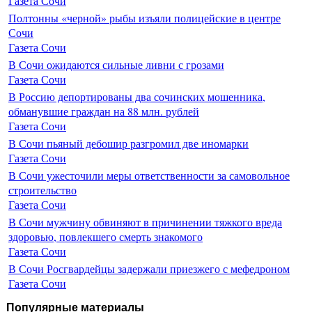
Газета Сочи
Полтонны «черной» рыбы изъяли полицейские в центре
Сочи
Газета Сочи
В Сочи ожидаются сильные ливни с грозами
Газета Сочи
В Россию депортированы два сочинских мошенника,
обманувшие граждан на 88 млн. рублей
Газета Сочи
В Сочи пьяный дебошир разгромил две иномарки
Газета Сочи
В Сочи ужесточили меры ответственности за самовольное
строительство
Газета Сочи
В Сочи мужчину обвиняют в причинении тяжкого вреда
здоровью, повлекшего смерть знакомого
Газета Сочи
В Сочи Росгвардейцы задержали приезжего с мефедроном
Газета Сочи
Популярные материалы