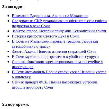
За сегодня:
Внимание Водоканала. Авария на Макаренко
Следователи СКР устанавливают обстоятельства гибели
подростка в реке Сочи
Забытое старое. Истории эпидемий. Гонконгский грипп
История крепости Святого Духа в Сочи
В Сочи на Мамайском перевале трещина разорвала
автомобильную трассу
Золото Ажека. Повесть из жизни старателей Сочи
В Сочи мужчина подозревается в убийстве супруги
Сочинка фиктивно зарегистрировала в малосемейке 6
иностранцев
В Сочи автомобиль Порше столкнулся с Нивой и улетел
в ливневку
Сейчас приедет ФСБ. Пьяная пассажирка устроила
дебош в аэропорту Сочи
За все время: