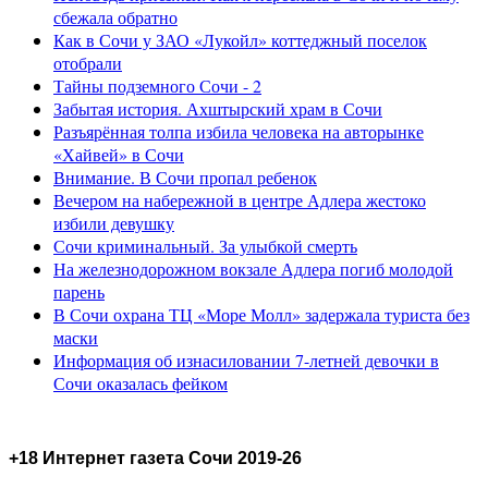
сбежала обратно
Как в Сочи у ЗАО «Лукойл» коттеджный поселок
отобрали
Тайны подземного Сочи - 2
Забытая история. Ахштырский храм в Сочи
Разъярённая толпа избила человека на авторынке
«Хайвей» в Сочи
Внимание. В Сочи пропал ребенок
Вечером на набережной в центре Адлера жестоко
избили девушку
Сочи криминальный. За улыбкой смерть
На железнодорожном вокзале Адлера погиб молодой
парень
В Сочи охрана ТЦ «Море Молл» задержала туриста без
маски
Информация об изнасиловании 7-летней девочки в
Сочи оказалась фейком
+18 Интернет газета Сочи 2019-26