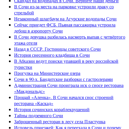
Скандал на водопадах в Сочи. Верните наши деньги
В Сочи из-за места на парковке устроили драку со
стрельбой
Незаконный шлагбаум на Агурские водопады Сочи
Сейчас приедет ФСБ. Пьяная пассажирка устроила
дебош в аэропорту Сочи
В Сочи девушка разбилась насмерть выпав с четвёртого
этажа отеля
Назад в СССР. Гостиницы советского Сочи
История снесенного кладбища в Сочи
В Абхазии ведут поиски упавшей в реку российской
туристки
Прогулка на Министерские озера
Сочи в 90-х. Бандитские разборки с гастролерами
Администрация Сочи проиграла иск о сносе ресторана
«Макдональдс»
Прощай «Аленка». В Сочи начался снос строений
ресторана «Каскад»
История сочинских кораблекрушений
Тайны подземного Сочи
Заброшенный ресторан в лесу села Пластунка
Исповедь приезжей: Как я переехала в Сочи и почему