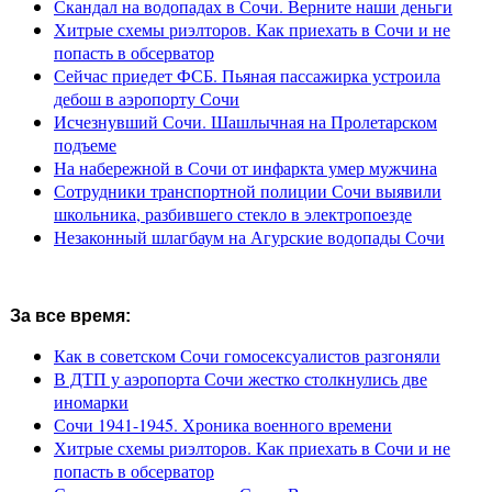
Скандал на водопадах в Сочи. Верните наши деньги
Хитрые схемы риэлторов. Как приехать в Сочи и не
попасть в обсерватор
Сейчас приедет ФСБ. Пьяная пассажирка устроила
дебош в аэропорту Сочи
Исчезнувший Сочи. Шашлычная на Пролетарском
подъеме
На набережной в Сочи от инфаркта умер мужчина
Сотрудники транспортной полиции Сочи выявили
школьника, разбившего стекло в электропоезде
Незаконный шлагбаум на Агурские водопады Сочи
За все время:
Как в советском Сочи гомосексуалистов разгоняли
В ДТП у аэропорта Сочи жестко столкнулись две
иномарки
Сочи 1941-1945. Хроника военного времени
Хитрые схемы риэлторов. Как приехать в Сочи и не
попасть в обсерватор