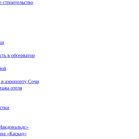
е строительство
ки
сть в обсерватор
бой
 в аэропорту Сочи
тажа отеля
стки
Макдональдс»
ана «Каскад»