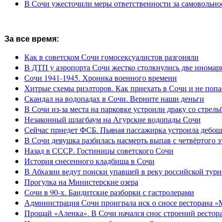
В Сочи ужесточили меры ответственности за самовольно
За все время:
Как в советском Сочи гомосексуалистов разгоняли
В ДТП у аэропорта Сочи жестко столкнулись две иномар
Сочи 1941-1945. Хроника военного времени
Хитрые схемы риэлторов. Как приехать в Сочи и не попа
Скандал на водопадах в Сочи. Верните наши деньги
В Сочи из-за места на парковке устроили драку со стрель
Незаконный шлагбаум на Агурские водопады Сочи
Сейчас приедет ФСБ. Пьяная пассажирка устроила дебош
В Сочи девушка разбилась насмерть выпав с четвёртого э
Назад в СССР. Гостиницы советского Сочи
История снесенного кладбища в Сочи
В Абхазии ведут поиски упавшей в реку российской тури
Прогулка на Министерские озера
Сочи в 90-х. Бандитские разборки с гастролерами
Администрация Сочи проиграла иск о сносе ресторана «
Прощай «Аленка». В Сочи начался снос строений рестор