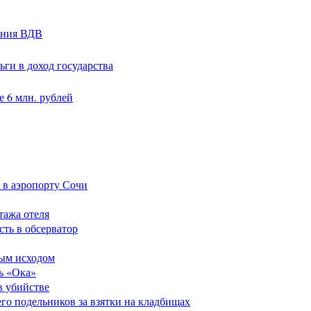
ания ВДВ
ги в доход государства
 6 млн. рублей
 в аэропорту Сочи
тажа отеля
сть в обсерватор
ным исходом
ь «Ока»
в убийстве
его подельников за взятки на кладбищах