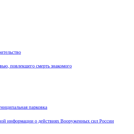
оительство
вью, повлекшего смерть знакомого
униципальная парковка
ной информации о действиях Вооруженных сил России