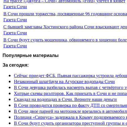
На трассе «Джубга – Сочи» автомобиль «Ford» улетел в кювет
Газета Сочи
В Сочи прошли торжества, посвященные 96 годовщине основ
Газета Сочи
С бывшей замглавы Хостинского района Сочи взыскивают день
Газета Сочи
В Сочи будут судить мошенника, обвиняемого в хищении более
Газета Сочи
Популярные материалы
За сегодня:
Сейчас приедет ФСБ. Пьяная пассажирка устроила дебош
Незаконный шлагбаум на Агурские водопады Сочи
В Сочи девушка разбилась насмерть выпав с четвёртого э
Хитрые схемы риэлторов. Как приехать в Сочи и не попа
Скандал на водопадах в Сочи. Верните наши деньги
В Сочи проводится проверка по факту ДТП со смертель
В Сочи двое парней на мотоцикле врезались в автомобил
Полиция «Сириуса» задержала в Крыму подозреваемого 
В Сочи будут судить организатора преступной группы и 