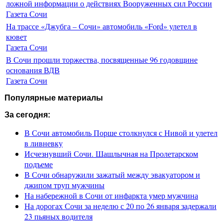
ложной информации о действиях Вооруженных сил России
Газета Сочи
На трассе «Джубга – Сочи» автомобиль «Ford» улетел в
кювет
Газета Сочи
В Сочи прошли торжества, посвященные 96 годовщине
основания ВДВ
Газета Сочи
Популярные материалы
За сегодня:
В Сочи автомобиль Порше столкнулся с Нивой и улетел
в ливневку
Исчезнувший Сочи. Шашлычная на Пролетарском
подъеме
В Сочи обнаружили зажатый между эвакуатором и
джипом труп мужчины
На набережной в Сочи от инфаркта умер мужчина
На дорогах Сочи за неделю с 20 по 26 января задержали
23 пьяных водителя