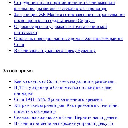
Сотрудники транспортной полиции Сочи выявили
школьника, разбившего стекло в электропоезде
Застройщик ЖК Mantera готов завершить строительство
после проигрыша суда за землю Сириуса
Огромное дерево угрожает жителям сочинской
пятиэтажки
Оползень повредил частные дома в Хостинском районе
Сочи
В Сочи спасли упавшего в реку мужчину
За все время:
Как в советском Сочи гомосексуалистов разгоняли
В ДТП у аэропорта Сочи жестко столкнулись две
иномарки
Сочи 1941-1945. Хроника военного времени
Хитрые схемы риэлторов. Как приехать в Сочи и не
попасть в обсерватор
Скандал на водопадах в Сочи. Верните наши деньги
В Сочи из-за места на парковке устроили драку со