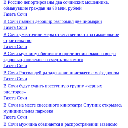
В Россию депортированы два сочинских мошенника,
обманувшие граждан на 88 млн. рублей
Газета Сочи
В Сочи пьяный дебошир разгромил две иномарки
Газета Сочи
В Сочи ужесточили меры ответственности за самовольное
строительство
Газета Сочи
В Сочи мужчину обвиняют в причинении тяжкого вреда
здоровью, повлекшего смерть знакомого
Газета Сочи
В Сочи Росгвардейцы задержали приезжего с мефедроном
Газета Сочи
В Сочи будут судить преступную группу «черных
риелторов»
Газета Сочи
В Сочи на месте снесенного кинотеатра Спутник открылась
муниципальная парковка
Газета Сочи
В Сочи мужчина обвиняется в распространении заведомо