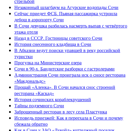
стрельбой
Незаконный шлагбаум на Агурские водопады Сочи
Сейчас приедет ФСБ. Пьяная пассажирка устроила
дебош в аэропорту Сочи
В Сочи девушка разбилась насмерть выпав с четвёртого
этажа отеля
Назад в СССР. Гостиницы советского Сочи
История снесенного кладбища в Сочи
В Абхазии ведут поиски упавшей в реку российской
туристки
Прогулка на Министерские озера
Сочи в 90-х. Бандитские разборки с гастролерами
Администрация Сочи проиграла иск о сносе ресторана
«Макдональдс»
Прощай «Аленка». В Сочи начался снос строений
ресторана «Каскад»
История сочинских кораблекрушений
Тайны подземного Сочи
Заброшенный ресторан в лесу села Пластунка
Исповедь приезжей: Как я переехала в Сочи и почему
сбежала обратно
Как в Сочи у ЗАО «Лукойл» коттеджный поселок