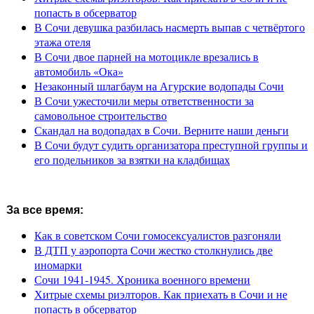
попасть в обсерватор
В Сочи девушка разбилась насмерть выпав с четвёртого
этажа отеля
В Сочи двое парней на мотоцикле врезались в
автомобиль «Ока»
Незаконный шлагбаум на Агурские водопады Сочи
В Сочи ужесточили меры ответственности за
самовольное строительство
Скандал на водопадах в Сочи. Верните наши деньги
В Сочи будут судить организатора преступной группы и
его подельников за взятки на кладбищах
За все время:
Как в советском Сочи гомосексуалистов разгоняли
В ДТП у аэропорта Сочи жестко столкнулись две
иномарки
Сочи 1941-1945. Хроника военного времени
Хитрые схемы риэлторов. Как приехать в Сочи и не
попасть в обсерватор