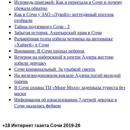
Исповедь приезжей: Как я переехала в Сочи и почему
сбежала обратно
Как в Сочи у ЗАО «Лукойл» коттеджный поселок
отобрали
Тайны подземного Сочи - 2
Забытая история. Ахштырский храм в Сочи
Разъярённая толпа избила человека на авторынке
«Хайвей» в Сочи
Внимание. В Сочи пропал ребенок
Вечером на набережной в центре Адлера жестоко
избили девушку
Сочи криминальный. За улыбкой смерть
На железнодорожном вокзале Адлера погиб молодой
парень
В Сочи охрана ТЦ «Море Молл» задержала туриста без
маски
Информация об изнасиловании 7-летней девочки в
Сочи оказалась фейком
+18 Интернет газета Сочи 2019-26