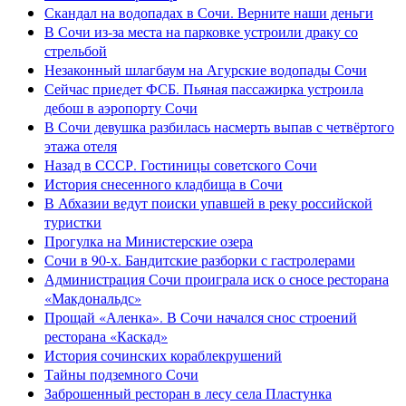
Скандал на водопадах в Сочи. Верните наши деньги
В Сочи из-за места на парковке устроили драку со
стрельбой
Незаконный шлагбаум на Агурские водопады Сочи
Сейчас приедет ФСБ. Пьяная пассажирка устроила
дебош в аэропорту Сочи
В Сочи девушка разбилась насмерть выпав с четвёртого
этажа отеля
Назад в СССР. Гостиницы советского Сочи
История снесенного кладбища в Сочи
В Абхазии ведут поиски упавшей в реку российской
туристки
Прогулка на Министерские озера
Сочи в 90-х. Бандитские разборки с гастролерами
Администрация Сочи проиграла иск о сносе ресторана
«Макдональдс»
Прощай «Аленка». В Сочи начался снос строений
ресторана «Каскад»
История сочинских кораблекрушений
Тайны подземного Сочи
Заброшенный ресторан в лесу села Пластунка