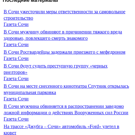
Последние материалы
В Сочи ужесточили меры ответственности за самовольное
строительство
Газета Сочи
В Сочи мужчину обвиняют в причинении тяжкого вреда
здоровью, повлекшего смерть знакомого
Газета Сочи
В Сочи Росгвардейцы задержали приезжего с мефедроном
Газета Сочи
В Сочи будут судить преступную группу «черных
риелторов»
Газета Сочи
В Сочи на месте снесенного кинотеатра Спутник открылась
муниципальная парковка
Газета Сочи
В Сочи мужчина обвиняется в распространении заведомо
ложной информации о действиях Вооруженных сил России
Газета Сочи
На трассе «Джубга – Сочи» автомобиль «Ford» улетел в
кювет