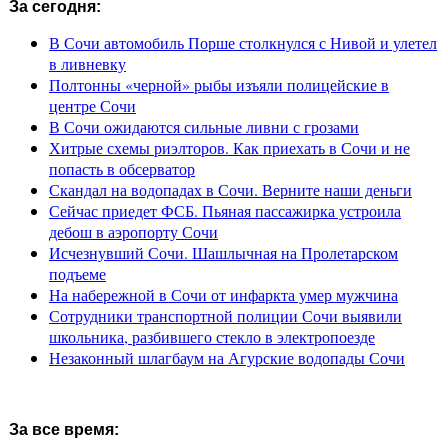
За сегодня:
В Сочи автомобиль Порше столкнулся с Нивой и улетел
в ливневку
Полтонны «черной» рыбы изъяли полицейские в
центре Сочи
В Сочи ожидаются сильные ливни с грозами
Хитрые схемы риэлторов. Как приехать в Сочи и не
попасть в обсерватор
Скандал на водопадах в Сочи. Верните наши деньги
Сейчас приедет ФСБ. Пьяная пассажирка устроила
дебош в аэропорту Сочи
Исчезнувший Сочи. Шашлычная на Пролетарском
подъеме
На набережной в Сочи от инфаркта умер мужчина
Сотрудники транспортной полиции Сочи выявили
школьника, разбившего стекло в электропоезде
Незаконный шлагбаум на Агурские водопады Сочи
За все время: