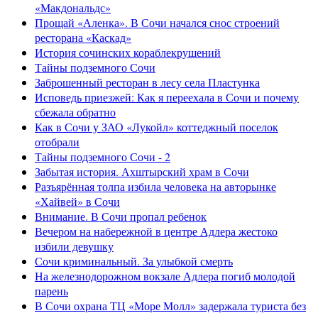
«Макдональдс»
Прощай «Аленка». В Сочи начался снос строений
ресторана «Каскад»
История сочинских кораблекрушений
Тайны подземного Сочи
Заброшенный ресторан в лесу села Пластунка
Исповедь приезжей: Как я переехала в Сочи и почему
сбежала обратно
Как в Сочи у ЗАО «Лукойл» коттеджный поселок
отобрали
Тайны подземного Сочи - 2
Забытая история. Ахштырский храм в Сочи
Разъярённая толпа избила человека на авторынке
«Хайвей» в Сочи
Внимание. В Сочи пропал ребенок
Вечером на набережной в центре Адлера жестоко
избили девушку
Сочи криминальный. За улыбкой смерть
На железнодорожном вокзале Адлера погиб молодой
парень
В Сочи охрана ТЦ «Море Молл» задержала туриста без