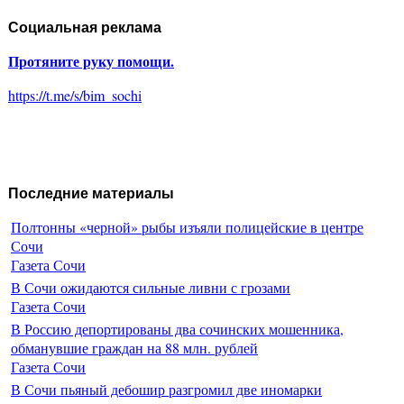
Социальная реклама
Протяните руку помощи.
https://t.me/s/bim_sochi
Последние материалы
Полтонны «черной» рыбы изъяли полицейские в центре
Сочи
Газета Сочи
В Сочи ожидаются сильные ливни с грозами
Газета Сочи
В Россию депортированы два сочинских мошенника,
обманувшие граждан на 88 млн. рублей
Газета Сочи
В Сочи пьяный дебошир разгромил две иномарки