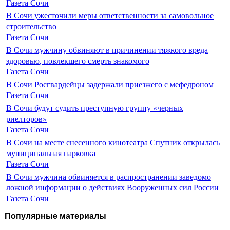
Газета Сочи
В Сочи ужесточили меры ответственности за самовольное
строительство
Газета Сочи
В Сочи мужчину обвиняют в причинении тяжкого вреда
здоровью, повлекшего смерть знакомого
Газета Сочи
В Сочи Росгвардейцы задержали приезжего с мефедроном
Газета Сочи
В Сочи будут судить преступную группу «черных
риелторов»
Газета Сочи
В Сочи на месте снесенного кинотеатра Спутник открылась
муниципальная парковка
Газета Сочи
В Сочи мужчина обвиняется в распространении заведомо
ложной информации о действиях Вооруженных сил России
Газета Сочи
Популярные материалы