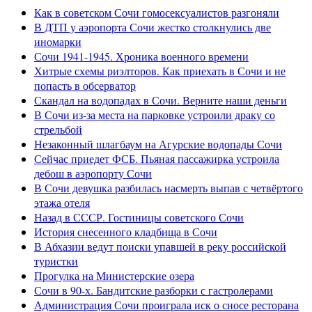
Как в советском Сочи гомосексуалистов разгоняли
В ДТП у аэропорта Сочи жестко столкнулись две
иномарки
Сочи 1941-1945. Хроника военного времени
Хитрые схемы риэлторов. Как приехать в Сочи и не
попасть в обсерватор
Скандал на водопадах в Сочи. Верните наши деньги
В Сочи из-за места на парковке устроили драку со
стрельбой
Незаконный шлагбаум на Агурские водопады Сочи
Сейчас приедет ФСБ. Пьяная пассажирка устроила
дебош в аэропорту Сочи
В Сочи девушка разбилась насмерть выпав с четвёртого
этажа отеля
Назад в СССР. Гостиницы советского Сочи
История снесенного кладбища в Сочи
В Абхазии ведут поиски упавшей в реку российской
туристки
Прогулка на Министерские озера
Сочи в 90-х. Бандитские разборки с гастролерами
Администрация Сочи проиграла иск о сносе ресторана