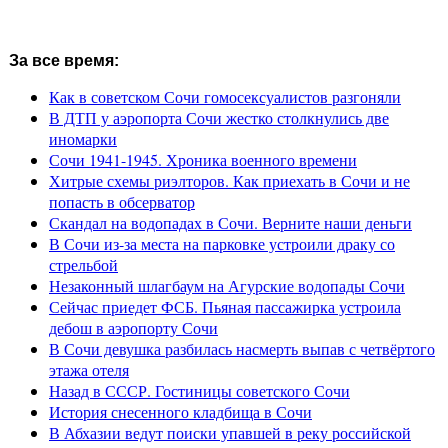
За все время:
Как в советском Сочи гомосексуалистов разгоняли
В ДТП у аэропорта Сочи жестко столкнулись две
иномарки
Сочи 1941-1945. Хроника военного времени
Хитрые схемы риэлторов. Как приехать в Сочи и не
попасть в обсерватор
Скандал на водопадах в Сочи. Верните наши деньги
В Сочи из-за места на парковке устроили драку со
стрельбой
Незаконный шлагбаум на Агурские водопады Сочи
Сейчас приедет ФСБ. Пьяная пассажирка устроила
дебош в аэропорту Сочи
В Сочи девушка разбилась насмерть выпав с четвёртого
этажа отеля
Назад в СССР. Гостиницы советского Сочи
История снесенного кладбища в Сочи
В Абхазии ведут поиски упавшей в реку российской