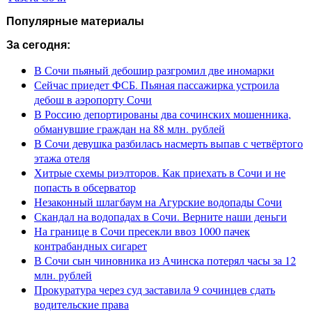
Популярные материалы
За сегодня:
В Сочи пьяный дебошир разгромил две иномарки
Сейчас приедет ФСБ. Пьяная пассажирка устроила
дебош в аэропорту Сочи
В Россию депортированы два сочинских мошенника,
обманувшие граждан на 88 млн. рублей
В Сочи девушка разбилась насмерть выпав с четвёртого
этажа отеля
Хитрые схемы риэлторов. Как приехать в Сочи и не
попасть в обсерватор
Незаконный шлагбаум на Агурские водопады Сочи
Скандал на водопадах в Сочи. Верните наши деньги
На границе в Сочи пресекли ввоз 1000 пачек
контрабандных сигарет
В Сочи сын чиновника из Ачинска потерял часы за 12
млн. рублей
Прокуратура через суд заставила 9 сочинцев сдать
водительские права