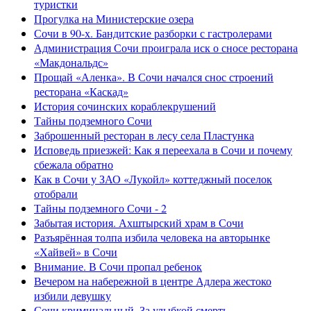
туристки
Прогулка на Министерские озера
Сочи в 90-х. Бандитские разборки с гастролерами
Администрация Сочи проиграла иск о сносе ресторана
«Макдональдс»
Прощай «Аленка». В Сочи начался снос строений
ресторана «Каскад»
История сочинских кораблекрушений
Тайны подземного Сочи
Заброшенный ресторан в лесу села Пластунка
Исповедь приезжей: Как я переехала в Сочи и почему
сбежала обратно
Как в Сочи у ЗАО «Лукойл» коттеджный поселок
отобрали
Тайны подземного Сочи - 2
Забытая история. Ахштырский храм в Сочи
Разъярённая толпа избила человека на авторынке
«Хайвей» в Сочи
Внимание. В Сочи пропал ребенок
Вечером на набережной в центре Адлера жестоко
избили девушку
Сочи криминальный. За улыбкой смерть