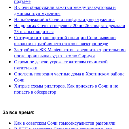
подъеме
В Сочи обнаружили зажатый между эвакуатором и
джипом труп мужчины
На набережной в Сочи от инфаркта умер мужчина
На дорогах Сочи за неделю с 20 по 26 января задержали
23 пьяных водителя
Сотрудники транспортной полиции Сочи выявили
школьника, разбившего стекло в электропоезде
Застройщик ЖК Mantera готов завершить строительство
после проигрыша суда за землю Сириуса
Огромное дерево угрожает жителям сочинской
пятиэтажки
Оползень повредил частные дома в Хостинском районе
Сочи
Хитрые схемы риэлторов. Как приехать в Сочи и не
попасть в обсерватор
За все время:
Как в советском Сочи гомосексуалистов разгоняли
В ДТП у аэропорта Сочи жестко столкнулись две