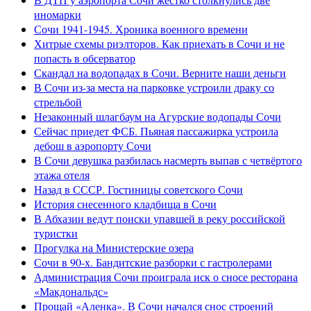
иномарки
Сочи 1941-1945. Хроника военного времени
Хитрые схемы риэлторов. Как приехать в Сочи и не
попасть в обсерватор
Скандал на водопадах в Сочи. Верните наши деньги
В Сочи из-за места на парковке устроили драку со
стрельбой
Незаконный шлагбаум на Агурские водопады Сочи
Сейчас приедет ФСБ. Пьяная пассажирка устроила
дебош в аэропорту Сочи
В Сочи девушка разбилась насмерть выпав с четвёртого
этажа отеля
Назад в СССР. Гостиницы советского Сочи
История снесенного кладбища в Сочи
В Абхазии ведут поиски упавшей в реку российской
туристки
Прогулка на Министерские озера
Сочи в 90-х. Бандитские разборки с гастролерами
Администрация Сочи проиграла иск о сносе ресторана
«Макдональдс»
Прощай «Аленка». В Сочи начался снос строений