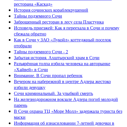
ресторана «Каскад»
История сочинских кораблекрушений
Тайны подземного Сочи
Заброшенный ресторан в лесу села Пластунка
Исповедь приезжей: Как я переехала в Сочи и почему
сбежала обратно
Как в Сочи у ЗАО «Лукойл» коттеджный поселок
отобрали
Тайны подземного Сочи - 2
Забытая история. Ахштырский храм в Сочи
Разъярённая толпа избила человека на авторынке
«Хайвей» в Сочи
Внимание. В Сочи пропал ребенок
Вечером на набережной в центре Адлера жестоко
избили девушку
Сочи криминальный. За улыбкой смерть
На железнодорожном вокзале Адлера погиб молодой
парень
В Сочи охрана ТЦ «Море Молл» задержала туриста без
маски
Информация об изнасиловании 7-летней девочки в