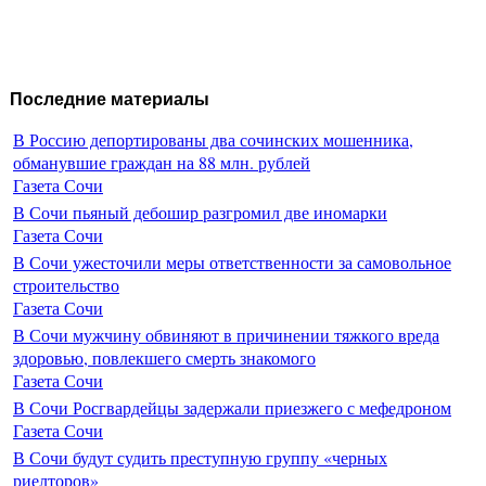
Последние материалы
В Россию депортированы два сочинских мошенника,
обманувшие граждан на 88 млн. рублей
Газета Сочи
В Сочи пьяный дебошир разгромил две иномарки
Газета Сочи
В Сочи ужесточили меры ответственности за самовольное
строительство
Газета Сочи
В Сочи мужчину обвиняют в причинении тяжкого вреда
здоровью, повлекшего смерть знакомого
Газета Сочи
В Сочи Росгвардейцы задержали приезжего с мефедроном
Газета Сочи
В Сочи будут судить преступную группу «черных
риелторов»