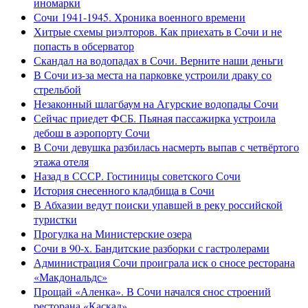
иномарки
Сочи 1941-1945. Хроника военного времени
Хитрые схемы риэлторов. Как приехать в Сочи и не
попасть в обсерватор
Скандал на водопадах в Сочи. Верните наши деньги
В Сочи из-за места на парковке устроили драку со
стрельбой
Незаконный шлагбаум на Агурские водопады Сочи
Сейчас приедет ФСБ. Пьяная пассажирка устроила
дебош в аэропорту Сочи
В Сочи девушка разбилась насмерть выпав с четвёртого
этажа отеля
Назад в СССР. Гостиницы советского Сочи
История снесенного кладбища в Сочи
В Абхазии ведут поиски упавшей в реку российской
туристки
Прогулка на Министерские озера
Сочи в 90-х. Бандитские разборки с гастролерами
Администрация Сочи проиграла иск о сносе ресторана
«Макдональдс»
Прощай «Аленка». В Сочи начался снос строений
ресторана «Каскад»