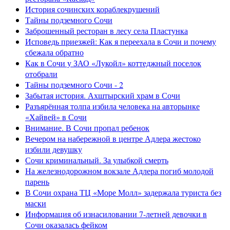
История сочинских кораблекрушений
Тайны подземного Сочи
Заброшенный ресторан в лесу села Пластунка
Исповедь приезжей: Как я переехала в Сочи и почему
сбежала обратно
Как в Сочи у ЗАО «Лукойл» коттеджный поселок
отобрали
Тайны подземного Сочи - 2
Забытая история. Ахштырский храм в Сочи
Разъярённая толпа избила человека на авторынке
«Хайвей» в Сочи
Внимание. В Сочи пропал ребенок
Вечером на набережной в центре Адлера жестоко
избили девушку
Сочи криминальный. За улыбкой смерть
На железнодорожном вокзале Адлера погиб молодой
парень
В Сочи охрана ТЦ «Море Молл» задержала туриста без
маски
Информация об изнасиловании 7-летней девочки в
Сочи оказалась фейком