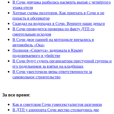
В Сочи девушка разбилась насмерть выпав с четвёртого
этажа отеля
Хитрые схемы риэлторов. Как приехать в Сочи и не
попасть в обсерватор
Скандал на водопадах в Сочи. Верните наши деньги
В Сочи проводится проверка по факту ДТП со
смертельным исходом
В Сочи двое парней на мотоцикле врезались в
автомобиль «Ока»
Полиция «Сириуса» задержала в Крыму
подозреваемого в убийстве
В Сочи будут судить организатора преступной группы и
его подельников за взятки на кладбищах
В Сочи ужесточили меры ответственности за
самовольное строительство
За все время:
Как в советском Сочи гомосексуалистов разгоняли
В ДТП у аэропорта Сочи жестко столкнулись две