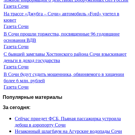
Газета Сочи
На трассе «Джубга – Сочи» автомобиль «Ford» улетел в
кювет
Газета Сочи
В Сочи прошли торжества, посвященные 96 годовщине
основания ВДВ
Газета Сочи
С бывшей замглавы Хостинского района Сочи взыскивают
деньги в доход государства
Газета Сочи
В Сочи будут судить мошенника, обвиняемого в хищении
более 6 млн. рублей
Газета Сочи
Популярные материалы
За сегодня:
Сейчас приедет ФСБ. Пьяная пассажирка устроила
дебош в аэропорту Сочи
Незаконный шлагбаум на Агурские водопады Сочи