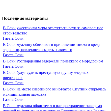
Последние материалы
В Сочи ужесточили меры ответственности за самовольное
строительство
Газета Сочи
В Сочи мужчину обвиняют в причинении тяжкого вреда
здоровью, повлекшего смерть знакомого
Газета Сочи
В Сочи Росгвардейцы задержали приезжего с мефедроном
Газета Сочи
В Сочи будут судить преступную группу «черных
риелторов»
Газета Сочи
В Сочи на месте снесенного кинотеатра Спутник открылась
муниципальная парковка
Газета Сочи
В Сочи мужчина обвиняется в распространении заведомо
ложной информации о действиях Вооруженных сил России