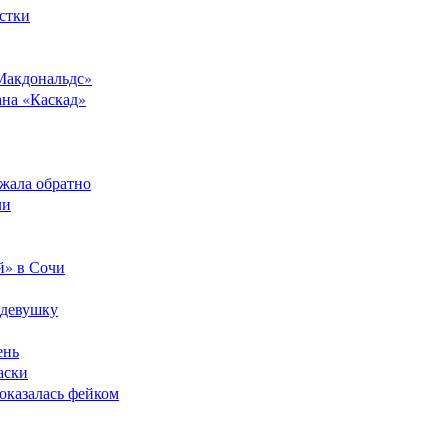
стки
Макдональдс»
ана «Каскад»
ежала обратно
ли
й» в Сочи
 девушку
ень
аски
оказалась фейком