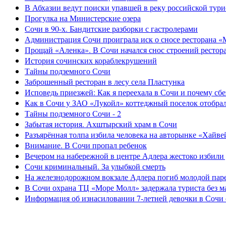
В Абхазии ведут поиски упавшей в реку российской тури
Прогулка на Министерские озера
Сочи в 90-х. Бандитские разборки с гастролерами
Администрация Сочи проиграла иск о сносе ресторана «
Прощай «Аленка». В Сочи начался снос строений рестор
История сочинских кораблекрушений
Тайны подземного Сочи
Заброшенный ресторан в лесу села Пластунка
Исповедь приезжей: Как я переехала в Сочи и почему сб
Как в Сочи у ЗАО «Лукойл» коттеджный поселок отобра
Тайны подземного Сочи - 2
Забытая история. Ахштырский храм в Сочи
Разъярённая толпа избила человека на авторынке «Хайве
Внимание. В Сочи пропал ребенок
Вечером на набережной в центре Адлера жестоко избили
Сочи криминальный. За улыбкой смерть
На железнодорожном вокзале Адлера погиб молодой пар
В Сочи охрана ТЦ «Море Молл» задержала туриста без м
Информация об изнасиловании 7-летней девочки в Сочи 