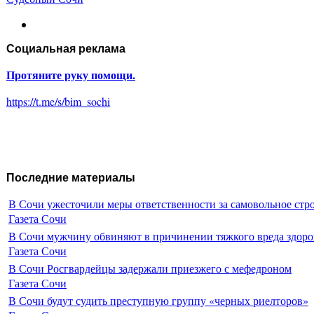
Социальная реклама
Протяните руку помощи.
https://t.me/s/bim_sochi
Последние материалы
В Сочи ужесточили меры ответственности за самовольное стр
Газета Сочи
В Сочи мужчину обвиняют в причинении тяжкого вреда здоро
Газета Сочи
В Сочи Росгвардейцы задержали приезжего с мефедроном
Газета Сочи
В Сочи будут судить преступную группу «черных риелторов»