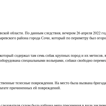
овской области. По данным следствия, вечером 26 апреля 2022 г
ревского района города Сочи, который по периметру был огорож
который содержал там семь собак крупных пород и их метисов, 
 оборудована специальными вольерами, собаки свободно перемещ
жественные телесные повреждения. На место была вызвана бриг
ультате причиненных ей повреждений.
следователя судом была избрана мера пресечения в виде заключе