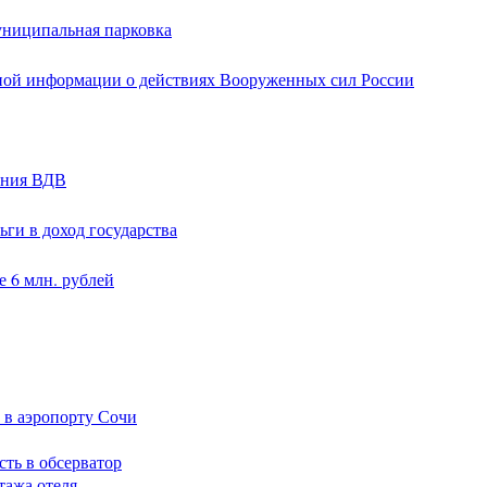
униципальная парковка
ной информации о действиях Вооруженных сил России
ания ВДВ
ги в доход государства
 6 млн. рублей
 в аэропорту Сочи
сть в обсерватор
тажа отеля