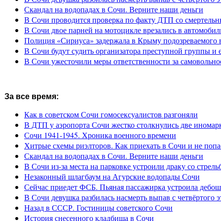
Скандал на водопадах в Сочи. Верните наши деньги
В Сочи проводится проверка по факту ДТП со смертель
В Сочи двое парней на мотоцикле врезались в автомобил
Полиция «Сириуса» задержала в Крыму подозреваемого 
В Сочи будут судить организатора преступной группы и 
В Сочи ужесточили меры ответственности за самовольно
За все время:
Как в советском Сочи гомосексуалистов разгоняли
В ДТП у аэропорта Сочи жестко столкнулись две иномар
Сочи 1941-1945. Хроника военного времени
Хитрые схемы риэлторов. Как приехать в Сочи и не попа
Скандал на водопадах в Сочи. Верните наши деньги
В Сочи из-за места на парковке устроили драку со стрель
Незаконный шлагбаум на Агурские водопады Сочи
Сейчас приедет ФСБ. Пьяная пассажирка устроила дебош
В Сочи девушка разбилась насмерть выпав с четвёртого э
Назад в СССР. Гостиницы советского Сочи
История снесенного кладбища в Сочи