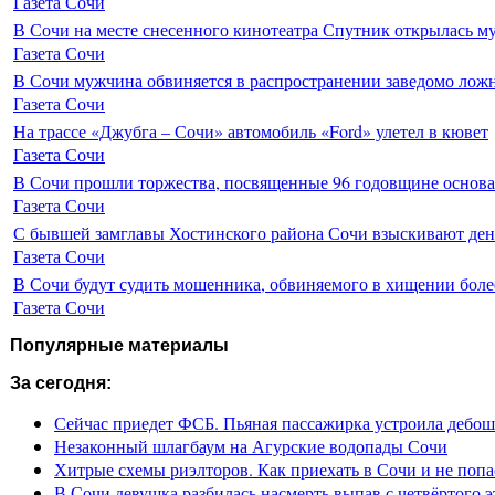
Газета Сочи
В Сочи на месте снесенного кинотеатра Спутник открылась м
Газета Сочи
В Сочи мужчина обвиняется в распространении заведомо лож
Газета Сочи
На трассе «Джубга – Сочи» автомобиль «Ford» улетел в кювет
Газета Сочи
В Сочи прошли торжества, посвященные 96 годовщине основ
Газета Сочи
С бывшей замглавы Хостинского района Сочи взыскивают день
Газета Сочи
В Сочи будут судить мошенника, обвиняемого в хищении более
Газета Сочи
Популярные материалы
За сегодня:
Сейчас приедет ФСБ. Пьяная пассажирка устроила дебош
Незаконный шлагбаум на Агурские водопады Сочи
Хитрые схемы риэлторов. Как приехать в Сочи и не попа
В Сочи девушка разбилась насмерть выпав с четвёртого э