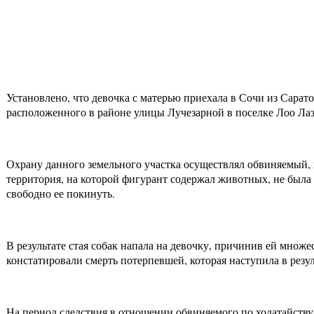
Установлено, что девочка с матерью приехала в Сочи из Сарат
расположенного в районе улицы Лучезарной в поселке Лоо Лаза
Охрану данного земельного участка осуществлял обвиняемый, 
территория, на которой фигурант содержал животных, не была
свободно ее покинуть.
В результате стая собак напала на девочку, причинив ей мно
констатировали смерть потерпевшей, которая наступила в рез
На период следствия в отношении обвиняемого по ходатайству 