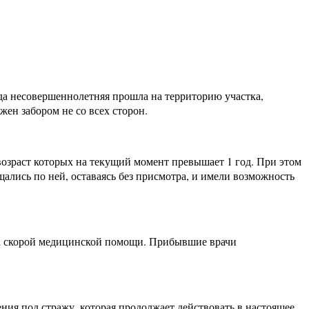
ода несовершеннолетняя прошла на территорию участка,
ен забором не со всех сторон.
возраст которых на текущий момент превышает 1 год. При этом
ались по ней, оставаясь без присмотра, и имели возможность
ада скорой медицинской помощи. Прибывшие врачи
ния под стражу, которая продолжает действовать в настоящее