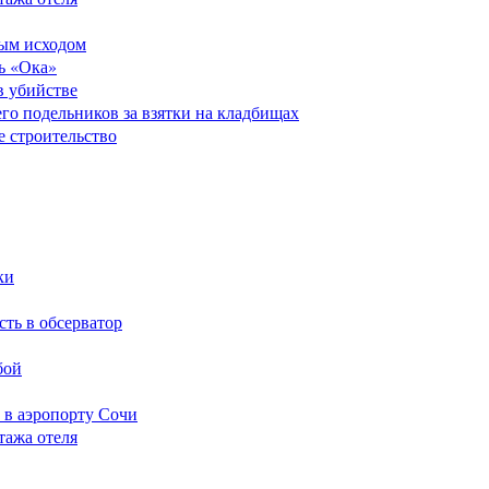
ным исходом
ь «Ока»
в убийстве
его подельников за взятки на кладбищах
е строительство
ки
сть в обсерватор
бой
 в аэропорту Сочи
тажа отеля