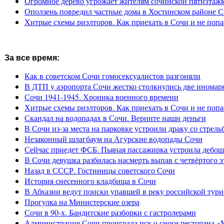
Огромное дерево угрожает жителям сочинской пятиэтаж
Оползень повредил частные дома в Хостинском районе 
Хитрые схемы риэлторов. Как приехать в Сочи и не попа
За все время:
Как в советском Сочи гомосексуалистов разгоняли
В ДТП у аэропорта Сочи жестко столкнулись две иномар
Сочи 1941-1945. Хроника военного времени
Хитрые схемы риэлторов. Как приехать в Сочи и не попа
Скандал на водопадах в Сочи. Верните наши деньги
В Сочи из-за места на парковке устроили драку со стрель
Незаконный шлагбаум на Агурские водопады Сочи
Сейчас приедет ФСБ. Пьяная пассажирка устроила дебош
В Сочи девушка разбилась насмерть выпав с четвёртого э
Назад в СССР. Гостиницы советского Сочи
История снесенного кладбища в Сочи
В Абхазии ведут поиски упавшей в реку российской тури
Прогулка на Министерские озера
Сочи в 90-х. Бандитские разборки с гастролерами
Администрация Сочи проиграла иск о сносе ресторана «