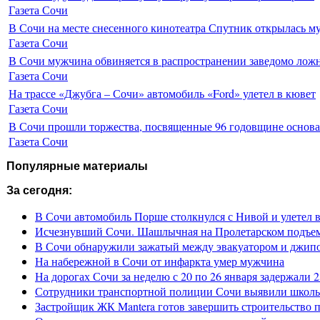
Газета Сочи
В Сочи на месте снесенного кинотеатра Спутник открылась м
Газета Сочи
В Сочи мужчина обвиняется в распространении заведомо лож
Газета Сочи
На трассе «Джубга – Сочи» автомобиль «Ford» улетел в кювет
Газета Сочи
В Сочи прошли торжества, посвященные 96 годовщине основ
Газета Сочи
Популярные материалы
За сегодня:
В Сочи автомобиль Порше столкнулся с Нивой и улетел 
Исчезнувший Сочи. Шашлычная на Пролетарском подъе
В Сочи обнаружили зажатый между эвакуатором и джип
На набережной в Сочи от инфаркта умер мужчина
На дорогах Сочи за неделю с 20 по 26 января задержали 
Сотрудники транспортной полиции Сочи выявили школьн
Застройщик ЖК Mantera готов завершить строительство 