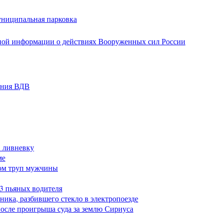
униципальная парковка
ной информации о действиях Вооруженных сил России
ания ВДВ
в ливневку
ме
ом труп мужчины
23 пьяных водителя
ика, разбившего стекло в электропоезде
после проигрыша суда за землю Сириуса