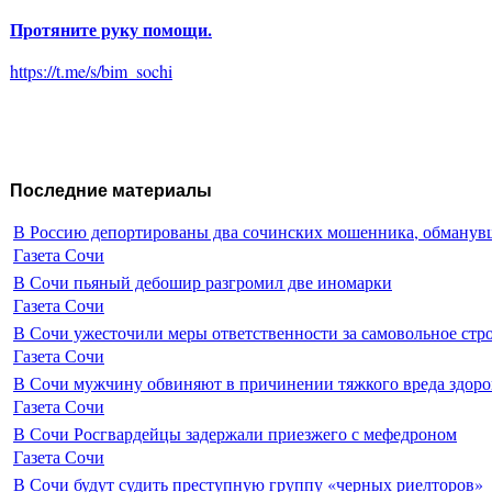
Протяните руку помощи.
https://t.me/s/bim_sochi
Последние материалы
В Россию депортированы два сочинских мошенника, обманувш
Газета Сочи
В Сочи пьяный дебошир разгромил две иномарки
Газета Сочи
В Сочи ужесточили меры ответственности за самовольное стр
Газета Сочи
В Сочи мужчину обвиняют в причинении тяжкого вреда здоро
Газета Сочи
В Сочи Росгвардейцы задержали приезжего с мефедроном
Газета Сочи
В Сочи будут судить преступную группу «черных риелторов»