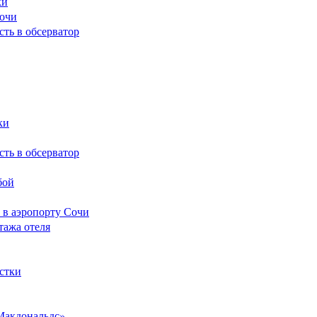
ки
Сочи
сть в обсерватор
ки
сть в обсерватор
бой
 в аэропорту Сочи
тажа отеля
стки
Макдональдс»