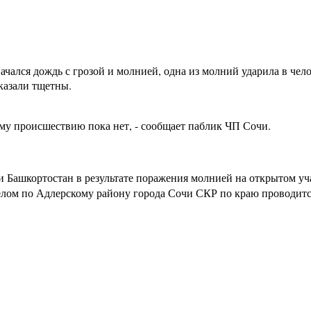
начался дождь с грозой и молнией, одна из молний ударила в ч
оказали тщетны.
у происшествию пока нет, - сообщает паблик ЧП Сочи.
и Башкортостан в результате поражения молнией на открытом уч
елом по Адлерскому району города Сочи СКР по краю проводитс