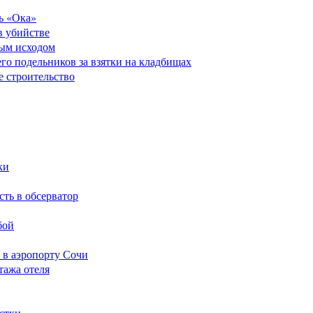
ь «Ока»
в убийстве
ным исходом
его подельников за взятки на кладбищах
е строительство
ки
сть в обсерватор
бой
 в аэропорту Сочи
тажа отеля
стки