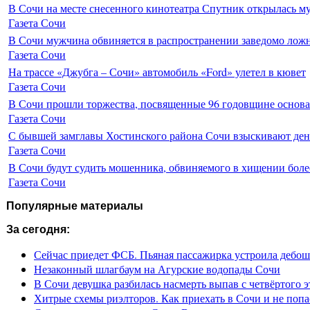
В Сочи на месте снесенного кинотеатра Спутник открылась м
Газета Сочи
В Сочи мужчина обвиняется в распространении заведомо лож
Газета Сочи
На трассе «Джубга – Сочи» автомобиль «Ford» улетел в кювет
Газета Сочи
В Сочи прошли торжества, посвященные 96 годовщине основ
Газета Сочи
С бывшей замглавы Хостинского района Сочи взыскивают день
Газета Сочи
В Сочи будут судить мошенника, обвиняемого в хищении более
Газета Сочи
Популярные материалы
За сегодня:
Сейчас приедет ФСБ. Пьяная пассажирка устроила дебош
Незаконный шлагбаум на Агурские водопады Сочи
В Сочи девушка разбилась насмерть выпав с четвёртого э
Хитрые схемы риэлторов. Как приехать в Сочи и не попа