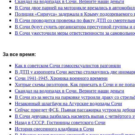
Скандал на водопадах в Сочи. Верните наши деньги
В Сочи двое парней на мотоцикле врезались в автомобил
Полиция «Сириуса» задержала в Крыму подозреваемого 
В Сочи проводится проверка по факту ДТП со смертель
В Сочи будут судить организатора преступной группы и 
В Сочи ужесточили меры ответственности за самовольно
За все время:
Как в советском Сочи гомосексуалистов разгоняли
В ДТП у аэропорта Сочи жестко столкнулись две иномар
Сочи 1941-1945. Хроника военного времени
Хитрые схемы риэлторов. Как приехать в Сочи и не попа
Скандал на водопадах в Сочи. Верните наши деньги
В Сочи из-за места на парковке устроили драку со стрель
Незаконный шлагбаум на Агурские водопады Сочи
Сейчас приедет ФСБ. Пьяная пассажирка устроила дебош
В Сочи девушка разбилась насмерть выпав с четвёртого э
Назад в СССР. Гостиницы советского Сочи
История снесенного кладбища в Сочи
В Абхазии ведут поиски упавшей в реку российской тури