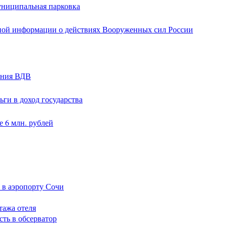
униципальная парковка
ной информации о действиях Вооруженных сил России
ания ВДВ
ги в доход государства
 6 млн. рублей
 в аэропорту Сочи
тажа отеля
сть в обсерватор