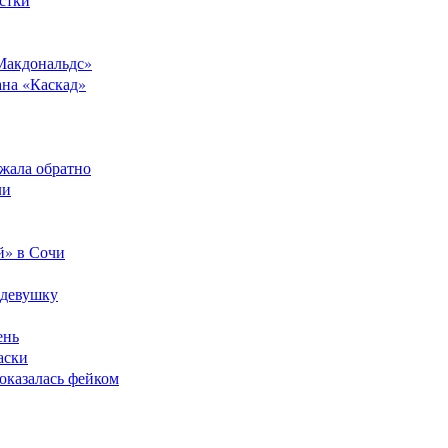
Макдональдс»
ана «Каскад»
ежала обратно
ли
й» в Сочи
 девушку
ень
аски
оказалась фейком