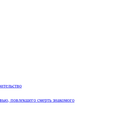
оительство
вью, повлекшего смерть знакомого