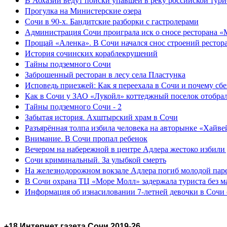
Прогулка на Министерские озера
Сочи в 90-х. Бандитские разборки с гастролерами
Администрация Сочи проиграла иск о сносе ресторана «
Прощай «Аленка». В Сочи начался снос строений рестор
История сочинских кораблекрушений
Тайны подземного Сочи
Заброшенный ресторан в лесу села Пластунка
Исповедь приезжей: Как я переехала в Сочи и почему сб
Как в Сочи у ЗАО «Лукойл» коттеджный поселок отобра
Тайны подземного Сочи - 2
Забытая история. Ахштырский храм в Сочи
Разъярённая толпа избила человека на авторынке «Хайве
Внимание. В Сочи пропал ребенок
Вечером на набережной в центре Адлера жестоко избили
Сочи криминальный. За улыбкой смерть
На железнодорожном вокзале Адлера погиб молодой пар
В Сочи охрана ТЦ «Море Молл» задержала туриста без м
Информация об изнасиловании 7-летней девочки в Сочи 
+18 Интернет газета Сочи 2019-26