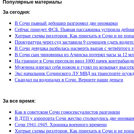
Популярные материалы
За сегодня:
В Сочи пьяный дебошир разгромил две иномарки
Сейчас приедет ФСБ. Пьяная пассажирка устроила дебош
Хитрые схемы риэлторов. Как приехать в Сочи и не попа
Прокуратура через суд заставила 9 сочинцев сдать водите
В Сочи девушка разбилась насмерть выпав с четвёртого э
В Сочи сын чиновника из Ачинска потерял часы за 12 мл
На границе в Сочи пресекли ввоз 1000 пачек контрабанд
Мужчина изрезал себя ножом и гулял по козырьку высот
Экс-начальник Сочинского ЛУ МВД на транспорте осужде
Скандал на водопадах в Сочи. Верните наши деньги
За все время:
Как в советском Сочи гомосексуалистов разгоняли
В ДТП у аэропорта Сочи жестко столкнулись две иномар
Сочи 1941-1945. Хроника военного времени
Хитрые схемы риэлторов. Как приехать в Сочи и не попа