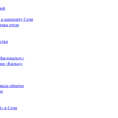
бой
 в аэропорту Сочи
тажа отеля
стки
Макдональдс»
ана «Каскад»
ежала обратно
ли
й» в Сочи