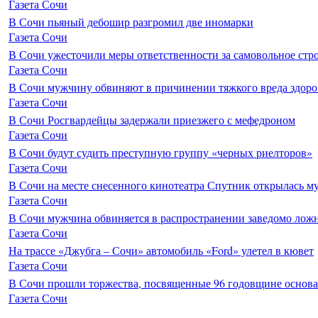
Газета Сочи
В Сочи пьяный дебошир разгромил две иномарки
Газета Сочи
В Сочи ужесточили меры ответственности за самовольное стр
Газета Сочи
В Сочи мужчину обвиняют в причинении тяжкого вреда здоро
Газета Сочи
В Сочи Росгвардейцы задержали приезжего с мефедроном
Газета Сочи
В Сочи будут судить преступную группу «черных риелторов»
Газета Сочи
В Сочи на месте снесенного кинотеатра Спутник открылась м
Газета Сочи
В Сочи мужчина обвиняется в распространении заведомо лож
Газета Сочи
На трассе «Джубга – Сочи» автомобиль «Ford» улетел в кювет
Газета Сочи
В Сочи прошли торжества, посвященные 96 годовщине основ
Газета Сочи