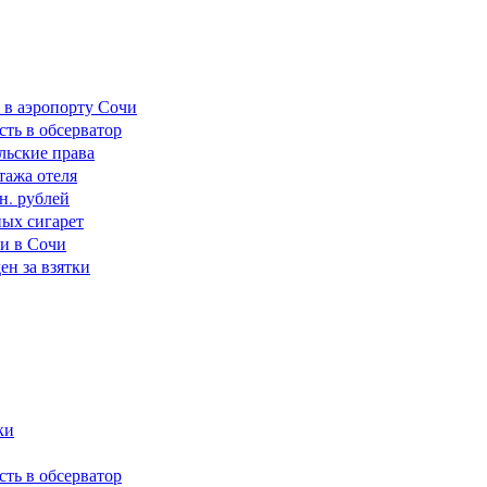
 в аэропорту Сочи
сть в обсерватор
льские права
тажа отеля
н. рублей
ных сигарет
ки в Сочи
н за взятки
ки
сть в обсерватор