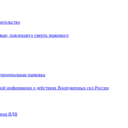
оительство
вью, повлекшего смерть знакомого
униципальная парковка
ной информации о действиях Вооруженных сил России
ания ВДВ