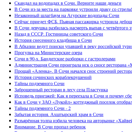
Скандал на водопадах в Сочи. Верните наши деньги
В Сочи из-за места на парковке устроили драку со стрель
Незаконный шлагбаум на Агурские водопады Сочи
Сейчас приедет ФСБ. Пьяная пассажирка устроила дебош
В Сочи девушка разбилась насмерть выпав с четвёртого э
Назад в СССР. Гостиницы советского Сочи
История снесенного кладбища в Сочи
В Абхазии ведут поиски упавшей в реку российской тури
Прогулка на Министерские озера
Сочи в 90-х. Бандитские разборки с гастролерами
Администрация Сочи проиграла иск о сносе ресторана «
Прощай «Аленка». В Сочи начался снос строений рестор
История сочинских кораблекрушений
Тайны подземного Сочи
Заброшенный ресторан в лесу села Пластунка
Исповедь приезжей: Как я переехала в Сочи и почему сб
Как в Сочи у ЗАО «Лукойл» коттеджный поселок отобра
Тайны подземного Сочи - 2
Забытая история. Ахштырский храм в Сочи
Разъярённая толпа избила человека на авторынке «Хайве
Внимание. В Сочи пропал ребенок