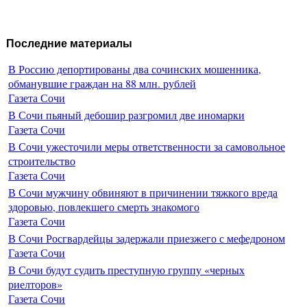
Последние материалы
В Россию депортированы два сочинских мошенника,
обманувшие граждан на 88 млн. рублей
Газета Сочи
В Сочи пьяный дебошир разгромил две иномарки
Газета Сочи
В Сочи ужесточили меры ответственности за самовольное
строительство
Газета Сочи
В Сочи мужчину обвиняют в причинении тяжкого вреда
здоровью, повлекшего смерть знакомого
Газета Сочи
В Сочи Росгвардейцы задержали приезжего с мефедроном
Газета Сочи
В Сочи будут судить преступную группу «черных
риелторов»
Газета Сочи