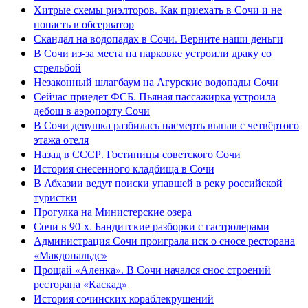
Хитрые схемы риэлторов. Как приехать в Сочи и не
попасть в обсерватор
Скандал на водопадах в Сочи. Верните наши деньги
В Сочи из-за места на парковке устроили драку со
стрельбой
Незаконный шлагбаум на Агурские водопады Сочи
Сейчас приедет ФСБ. Пьяная пассажирка устроила
дебош в аэропорту Сочи
В Сочи девушка разбилась насмерть выпав с четвёртого
этажа отеля
Назад в СССР. Гостиницы советского Сочи
История снесенного кладбища в Сочи
В Абхазии ведут поиски упавшей в реку российской
туристки
Прогулка на Министерские озера
Сочи в 90-х. Бандитские разборки с гастролерами
Администрация Сочи проиграла иск о сносе ресторана
«Макдональдс»
Прощай «Аленка». В Сочи начался снос строений
ресторана «Каскад»
История сочинских кораблекрушений