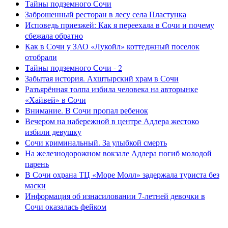
Тайны подземного Сочи
Заброшенный ресторан в лесу села Пластунка
Исповедь приезжей: Как я переехала в Сочи и почему
сбежала обратно
Как в Сочи у ЗАО «Лукойл» коттеджный поселок
отобрали
Тайны подземного Сочи - 2
Забытая история. Ахштырский храм в Сочи
Разъярённая толпа избила человека на авторынке
«Хайвей» в Сочи
Внимание. В Сочи пропал ребенок
Вечером на набережной в центре Адлера жестоко
избили девушку
Сочи криминальный. За улыбкой смерть
На железнодорожном вокзале Адлера погиб молодой
парень
В Сочи охрана ТЦ «Море Молл» задержала туриста без
маски
Информация об изнасиловании 7-летней девочки в
Сочи оказалась фейком