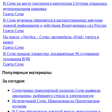
В Сочи на месте снесенного кинотеатра Спутник открылась
муниципальная парковка
Газета Сочи
В Сочи мужчина обвиняется в распространении заведомо
ложной информации о действиях Вооруженных сил России
Газета Сочи
На трассе «Джубга – Сочи» автомобиль «Ford» улетел в
кювет
Газета Сочи
В Сочи прошли торжества, посвященные 96 годовщине
основания ВДВ
Газета Сочи
Популярные материалы
За сегодня:
Сотрудники транспортной полиции Сочи выявили
школьника, разбившего стекло в электропоезде
Исчезнувший Сочи. Шашлычная на Пролетарском
подъеме
В Сочи обнаружили зажатый между эвакуатором и