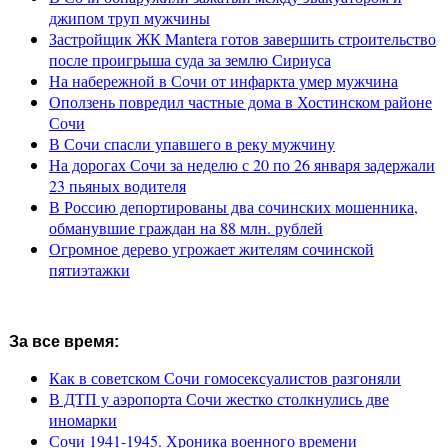
джипом труп мужчины
Застройщик ЖК Mantera готов завершить строительство
после проигрыша суда за землю Сириуса
На набережной в Сочи от инфаркта умер мужчина
Оползень повредил частные дома в Хостинском районе
Сочи
В Сочи спасли упавшего в реку мужчину
На дорогах Сочи за неделю с 20 по 26 января задержали
23 пьяных водителя
В Россию депортированы два сочинских мошенника,
обманувшие граждан на 88 млн. рублей
Огромное дерево угрожает жителям сочинской
пятиэтажки
За все время:
Как в советском Сочи гомосексуалистов разгоняли
В ДТП у аэропорта Сочи жестко столкнулись две
иномарки
Сочи 1941-1945. Хроника военного времени