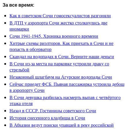
За все время:
Как в советском Сочи гомосексуалистов разгоняли
В ДТП у аэропорта Сочи жестко столкнулись две
иномарки
Сочи 1941-1945. Хроника военного времени
Хитрые схемы риэлторов. Как приехать в Сочи и не
попасть в обсерватор
Скандал на водопадах в Сочи. Верните наши деньги
В Сочи из-за места на парковке устроили драку со
стрельбой
Незаконный шлагбаум на Агурские водопады Сочи
Сейчас приедет ФСБ. Пьяная пассажирка устроила дебош
в аэропорту Сочи
В Сочи девушка разбилась насмерть выпав с четвёртого
этажа отеля
Назад в СССР. Гостиницы советского Сочи
История снесенного кладбища в Сочи
В Абхазии ведут поиски упавшей в реку российской