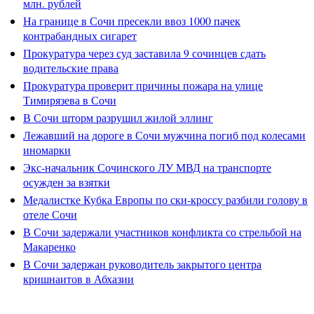
млн. рублей
На границе в Сочи пресекли ввоз 1000 пачек
контрабандных сигарет
Прокуратура через суд заставила 9 сочинцев сдать
водительские права
Прокуратура проверит причины пожара на улице
Тимирязева в Сочи
В Сочи шторм разрушил жилой эллинг
Лежавший на дороге в Сочи мужчина погиб под колесами
иномарки
Экс-начальник Сочинского ЛУ МВД на транспорте
осужден за взятки
Медалистке Кубка Европы по ски-кроссу разбили голову в
отеле Сочи
В Сочи задержали участников конфликта со стрельбой на
Макаренко
В Сочи задержан руководитель закрытого центра
кришнаитов в Абхазии