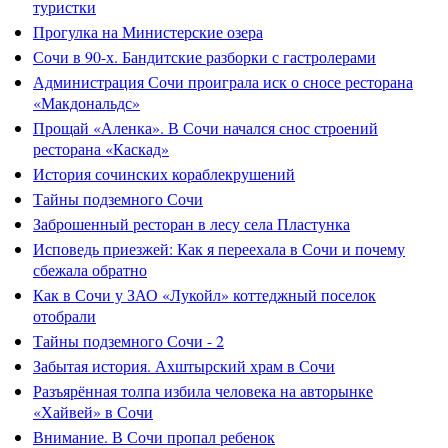
туристки
Прогулка на Министерские озера
Сочи в 90-х. Бандитские разборки с гастролерами
Администрация Сочи проиграла иск о сносе ресторана
«Макдональдс»
Прощай «Аленка». В Сочи начался снос строений
ресторана «Каскад»
История сочинских кораблекрушений
Тайны подземного Сочи
Заброшенный ресторан в лесу села Пластунка
Исповедь приезжей: Как я переехала в Сочи и почему
сбежала обратно
Как в Сочи у ЗАО «Лукойл» коттеджный поселок
отобрали
Тайны подземного Сочи - 2
Забытая история. Ахштырский храм в Сочи
Разъярённая толпа избила человека на авторынке
«Хайвей» в Сочи
Внимание. В Сочи пропал ребенок