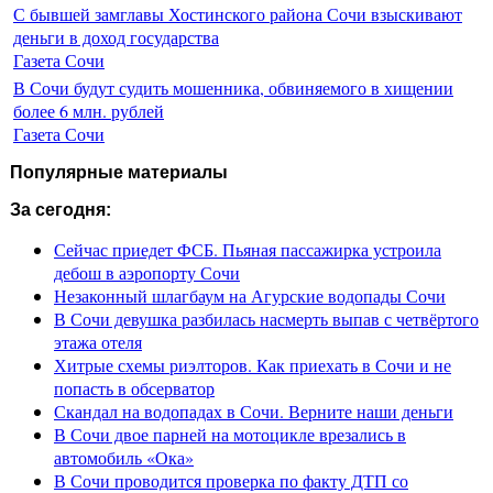
С бывшей замглавы Хостинского района Сочи взыскивают
деньги в доход государства
Газета Сочи
В Сочи будут судить мошенника, обвиняемого в хищении
более 6 млн. рублей
Газета Сочи
Популярные материалы
За сегодня:
Сейчас приедет ФСБ. Пьяная пассажирка устроила
дебош в аэропорту Сочи
Незаконный шлагбаум на Агурские водопады Сочи
В Сочи девушка разбилась насмерть выпав с четвёртого
этажа отеля
Хитрые схемы риэлторов. Как приехать в Сочи и не
попасть в обсерватор
Скандал на водопадах в Сочи. Верните наши деньги
В Сочи двое парней на мотоцикле врезались в
автомобиль «Ока»
В Сочи проводится проверка по факту ДТП со