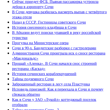
Сейчас приедет ФСБ. Пьяная пассажирка устроила
дебош в аэропорту Сочи
В Сочи девушка разбилась насмерть выпав с четвёртого
этажа отеля
Назад в СССР. Гостиницы советского Сочи
История снесенного кладбища в Сочи
В Абхазии ведут поиски упавшей в реку российской
туристки
Прогулка на Министерские озера
Сочи в 90-х. Бандитские разборки с гастролерами
Администрация Сочи проиграла иск о сносе ресторана
«Макдональдс»
Прощай «Аленка». В Сочи начался снос строений
ресторана «Каскад»
История сочинских кораблекрушений
Тайны подземного Сочи
Заброшенный ресторан в лесу села Пластунка
Исповедь приезжей: Как я переехала в Сочи и почему
сбежала обратно
Как в Сочи у ЗАО «Лукойл» коттеджный поселок
отобрали
Тайны подземного Сочи - 2