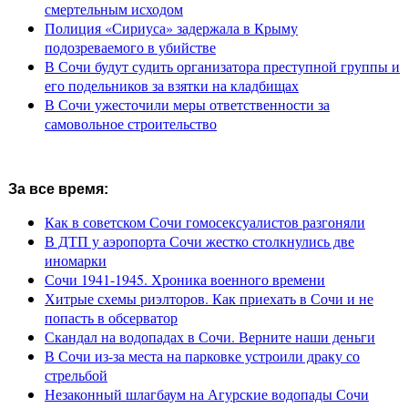
смертельным исходом
Полиция «Сириуса» задержала в Крыму
подозреваемого в убийстве
В Сочи будут судить организатора преступной группы и
его подельников за взятки на кладбищах
В Сочи ужесточили меры ответственности за
самовольное строительство
За все время:
Как в советском Сочи гомосексуалистов разгоняли
В ДТП у аэропорта Сочи жестко столкнулись две
иномарки
Сочи 1941-1945. Хроника военного времени
Хитрые схемы риэлторов. Как приехать в Сочи и не
попасть в обсерватор
Скандал на водопадах в Сочи. Верните наши деньги
В Сочи из-за места на парковке устроили драку со
стрельбой
Незаконный шлагбаум на Агурские водопады Сочи