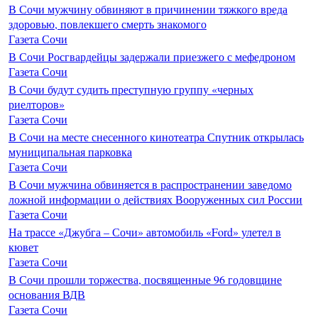
В Сочи мужчину обвиняют в причинении тяжкого вреда
здоровью, повлекшего смерть знакомого
Газета Сочи
В Сочи Росгвардейцы задержали приезжего с мефедроном
Газета Сочи
В Сочи будут судить преступную группу «черных
риелторов»
Газета Сочи
В Сочи на месте снесенного кинотеатра Спутник открылась
муниципальная парковка
Газета Сочи
В Сочи мужчина обвиняется в распространении заведомо
ложной информации о действиях Вооруженных сил России
Газета Сочи
На трассе «Джубга – Сочи» автомобиль «Ford» улетел в
кювет
Газета Сочи
В Сочи прошли торжества, посвященные 96 годовщине
основания ВДВ
Газета Сочи