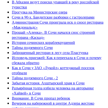
В Абхазии ведут поиски упавшей в реку российской
туристки
Прогулка на Министерские озера
Сочи в 90-х. Бандитские разборки с гастролерами
Администрация Сочи проиграла иск о сносе ресторана
«Макдональдс»
Прощай «Аленка». В Сочи начался снос строений
ресторана «Каскад»
История сочинских кораблекрушений
Тайны подземного Сочи
Заброшенный ресторан в лесу села Пластунка
Исповедь приезжей: Как я переехала в Сочи и почему
сбежала обратно
Как в Сочи у ЗАО «Лукойл» коттеджный поселок
отобрали
Тайны подземного Сочи - 2
Забытая история. Ахштырский храм в Сочи
Разъярённая толпа избила человека на авторынке
«Хайвей» в Сочи
Внимание. В Сочи пропал ребенок
Вечером на набережной в центре Адлера жестоко