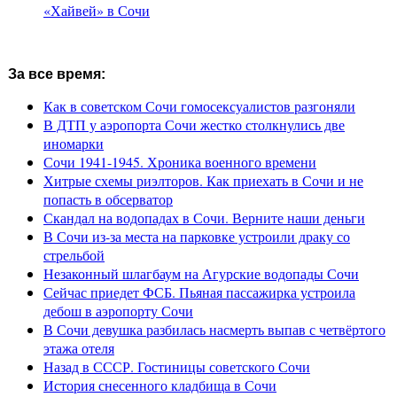
«Хайвей» в Сочи
За все время:
Как в советском Сочи гомосексуалистов разгоняли
В ДТП у аэропорта Сочи жестко столкнулись две
иномарки
Сочи 1941-1945. Хроника военного времени
Хитрые схемы риэлторов. Как приехать в Сочи и не
попасть в обсерватор
Скандал на водопадах в Сочи. Верните наши деньги
В Сочи из-за места на парковке устроили драку со
стрельбой
Незаконный шлагбаум на Агурские водопады Сочи
Сейчас приедет ФСБ. Пьяная пассажирка устроила
дебош в аэропорту Сочи
В Сочи девушка разбилась насмерть выпав с четвёртого
этажа отеля
Назад в СССР. Гостиницы советского Сочи
История снесенного кладбища в Сочи