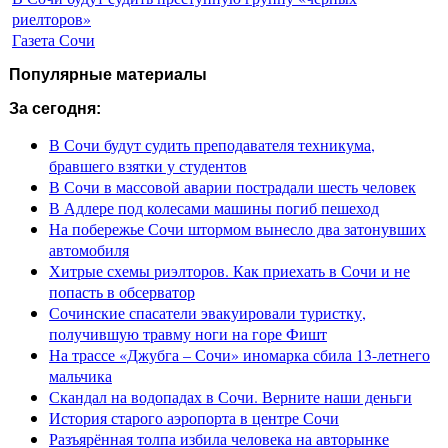
риелторов»
Газета Сочи
Популярные материалы
За сегодня:
В Сочи будут судить преподавателя техникума,
бравшего взятки у студентов
В Сочи в массовой аварии пострадали шесть человек
В Адлере под колесами машины погиб пешеход
На побережье Сочи штормом вынесло два затонувших
автомобиля
Хитрые схемы риэлторов. Как приехать в Сочи и не
попасть в обсерватор
Сочинские спасатели эвакуировали туристку,
получившую травму ноги на горе Фишт
На трассе «Джубга – Сочи» иномарка сбила 13-летнего
мальчика
Скандал на водопадах в Сочи. Верните наши деньги
История старого аэропорта в центре Сочи
Разъярённая толпа избила человека на авторынке