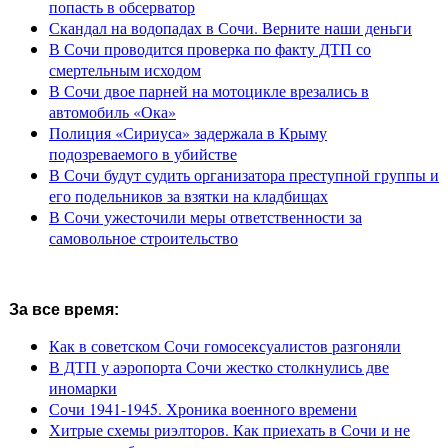
попасть в обсерватор
Скандал на водопадах в Сочи. Верните наши деньги
В Сочи проводится проверка по факту ДТП со
смертельным исходом
В Сочи двое парней на мотоцикле врезались в
автомобиль «Ока»
Полиция «Сириуса» задержала в Крыму
подозреваемого в убийстве
В Сочи будут судить организатора преступной группы и
его подельников за взятки на кладбищах
В Сочи ужесточили меры ответственности за
самовольное строительство
За все время:
Как в советском Сочи гомосексуалистов разгоняли
В ДТП у аэропорта Сочи жестко столкнулись две
иномарки
Сочи 1941-1945. Хроника военного времени
Хитрые схемы риэлторов. Как приехать в Сочи и не