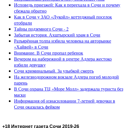
Исповедь приезжей: Как я переехала в Сочи и почему
сбежала обратно
Как в Сочи у ЗАО «Лукойл» коттеджный поселок
отобрали
Тайны подземного Сочи - 2
Забытая история. Ахштырский храм в Сочи
Разъярённая толпа избила человека на авторынке
«Хайвей» в Сочи
Внимание. В Сочи пропал ребенок
Вечером на набережной в центре Адлера жестоко
избили девушку
Сочи криминальный. За улыбкой смерть
На железнодорожном вокзале Адлера погиб молодой
парень
В Сочи охрана ТЦ «Море Молл» задержала туриста без
маски
Информация об изнасиловании 7-летней девочки в
Сочи оказалась фейком
+18 Интернет газета Сочи 2019-26