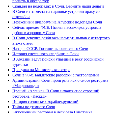
попасть в обсерватор
Скандал на водопадах в Сочи. Верните наши деньги
В Сочи из-за места на парковке устроили драку со
стрельбой
Незаконный шлагбаум на Агурские водопады Сочи
Сейчас приедет ФСБ. Пьяная пассажирка устроила
дебош в аэропорту Сочи
В Сочи девушка разбилась насмерть выпав с четвёртого
этажа отеля
Назад в СССР. Гостиницы советского Сочи
История снесенного кладбища в Сочи
В Абхазии ведут поиски упавшей в реку российской
туристки
Прогулка на Министерские озера
Сочи в 90-х. Бандитские разборки с гастролерами
Администрация Сочи проиграла иск о сносе ресторана
«Макдональдс»
Прощай «Аленка». В Сочи начался снос строений
ресторана «Каскад»
История сочинских кораблекрушений
Тайны подземного Сочи
Заброшенный ресторан в лесу села Пластунка