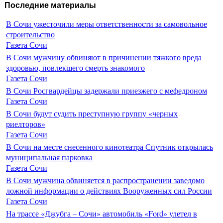
Последние материалы
В Сочи ужесточили меры ответственности за самовольное
строительство
Газета Сочи
В Сочи мужчину обвиняют в причинении тяжкого вреда
здоровью, повлекшего смерть знакомого
Газета Сочи
В Сочи Росгвардейцы задержали приезжего с мефедроном
Газета Сочи
В Сочи будут судить преступную группу «черных
риелторов»
Газета Сочи
В Сочи на месте снесенного кинотеатра Спутник открылась
муниципальная парковка
Газета Сочи
В Сочи мужчина обвиняется в распространении заведомо
ложной информации о действиях Вооруженных сил России
Газета Сочи
На трассе «Джубга – Сочи» автомобиль «Ford» улетел в