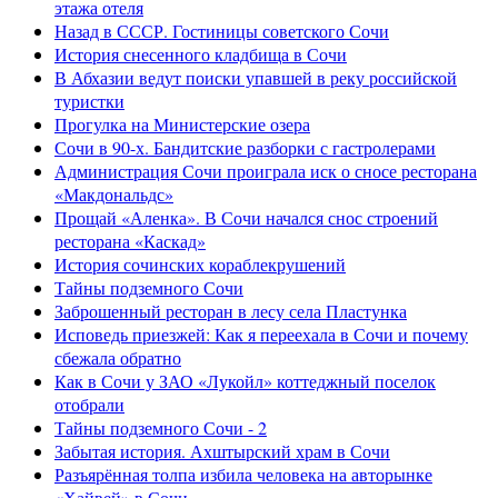
этажа отеля
Назад в СССР. Гостиницы советского Сочи
История снесенного кладбища в Сочи
В Абхазии ведут поиски упавшей в реку российской
туристки
Прогулка на Министерские озера
Сочи в 90-х. Бандитские разборки с гастролерами
Администрация Сочи проиграла иск о сносе ресторана
«Макдональдс»
Прощай «Аленка». В Сочи начался снос строений
ресторана «Каскад»
История сочинских кораблекрушений
Тайны подземного Сочи
Заброшенный ресторан в лесу села Пластунка
Исповедь приезжей: Как я переехала в Сочи и почему
сбежала обратно
Как в Сочи у ЗАО «Лукойл» коттеджный поселок
отобрали
Тайны подземного Сочи - 2
Забытая история. Ахштырский храм в Сочи
Разъярённая толпа избила человека на авторынке
«Хайвей» в Сочи