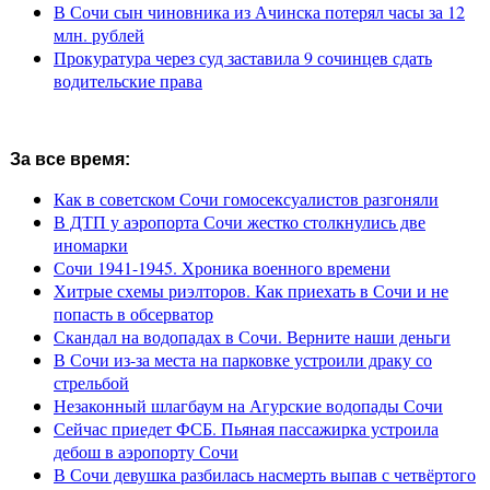
В Сочи сын чиновника из Ачинска потерял часы за 12
млн. рублей
Прокуратура через суд заставила 9 сочинцев сдать
водительские права
За все время:
Как в советском Сочи гомосексуалистов разгоняли
В ДТП у аэропорта Сочи жестко столкнулись две
иномарки
Сочи 1941-1945. Хроника военного времени
Хитрые схемы риэлторов. Как приехать в Сочи и не
попасть в обсерватор
Скандал на водопадах в Сочи. Верните наши деньги
В Сочи из-за места на парковке устроили драку со
стрельбой
Незаконный шлагбаум на Агурские водопады Сочи
Сейчас приедет ФСБ. Пьяная пассажирка устроила
дебош в аэропорту Сочи
В Сочи девушка разбилась насмерть выпав с четвёртого