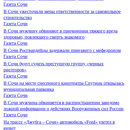
Газета Сочи
В Сочи ужесточили меры ответственности за самовольное
строительство
Газета Сочи
В Сочи мужчину обвиняют в причинении тяжкого вреда
здоровью, повлекшего смерть знакомого
Газета Сочи
В Сочи Росгвардейцы задержали приезжего с мефедроном
Газета Сочи
В Сочи будут судить преступную группу «черных
риелторов»
Газета Сочи
В Сочи на месте снесенного кинотеатра Спутник открылась
муниципальная парковка
Газета Сочи
В Сочи мужчина обвиняется в распространении заведомо
ложной информации о действиях Вооруженных сил России
Газета Сочи
На трассе «Джубга – Сочи» автомобиль «Ford» улетел в
кювет