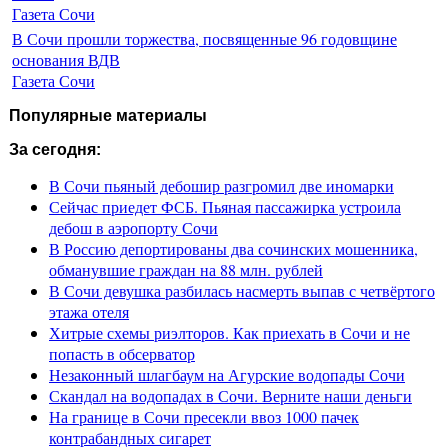
Газета Сочи
В Сочи прошли торжества, посвященные 96 годовщине
основания ВДВ
Газета Сочи
Популярные материалы
За сегодня:
В Сочи пьяный дебошир разгромил две иномарки
Сейчас приедет ФСБ. Пьяная пассажирка устроила
дебош в аэропорту Сочи
В Россию депортированы два сочинских мошенника,
обманувшие граждан на 88 млн. рублей
В Сочи девушка разбилась насмерть выпав с четвёртого
этажа отеля
Хитрые схемы риэлторов. Как приехать в Сочи и не
попасть в обсерватор
Незаконный шлагбаум на Агурские водопады Сочи
Скандал на водопадах в Сочи. Верните наши деньги
На границе в Сочи пресекли ввоз 1000 пачек
контрабандных сигарет