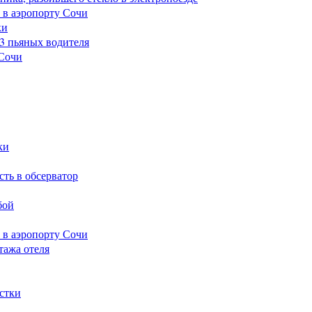
 в аэропорту Сочи
ки
23 пьяных водителя
 Сочи
ки
сть в обсерватор
бой
 в аэропорту Сочи
тажа отеля
стки