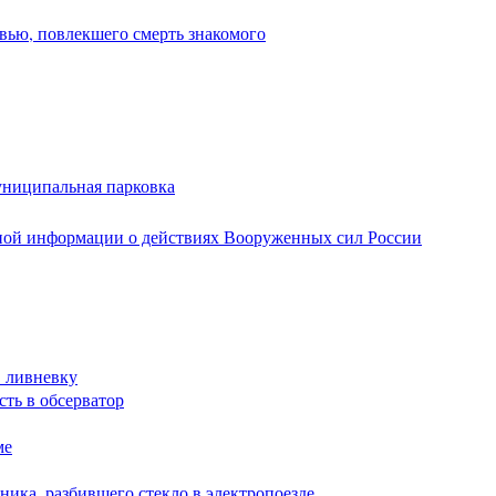
вью, повлекшего смерть знакомого
униципальная парковка
ной информации о действиях Вооруженных сил России
в ливневку
сть в обсерватор
ме
ика, разбившего стекло в электропоезде