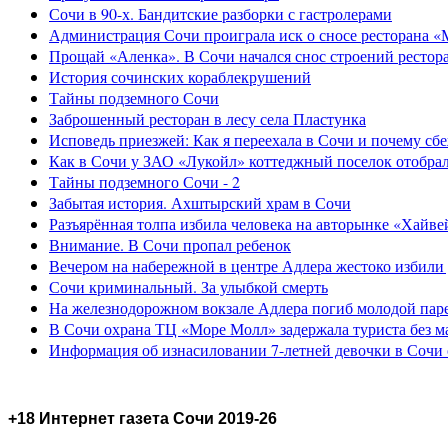
Сочи в 90-х. Бандитские разборки с гастролерами
Администрация Сочи проиграла иск о сносе ресторана «
Прощай «Аленка». В Сочи начался снос строений рестор
История сочинских кораблекрушений
Тайны подземного Сочи
Заброшенный ресторан в лесу села Пластунка
Исповедь приезжей: Как я переехала в Сочи и почему сб
Как в Сочи у ЗАО «Лукойл» коттеджный поселок отобра
Тайны подземного Сочи - 2
Забытая история. Ахштырский храм в Сочи
Разъярённая толпа избила человека на авторынке «Хайве
Внимание. В Сочи пропал ребенок
Вечером на набережной в центре Адлера жестоко избили
Сочи криминальный. За улыбкой смерть
На железнодорожном вокзале Адлера погиб молодой пар
В Сочи охрана ТЦ «Море Молл» задержала туриста без м
Информация об изнасиловании 7-летней девочки в Сочи 
+18 Интернет газета Сочи 2019-26