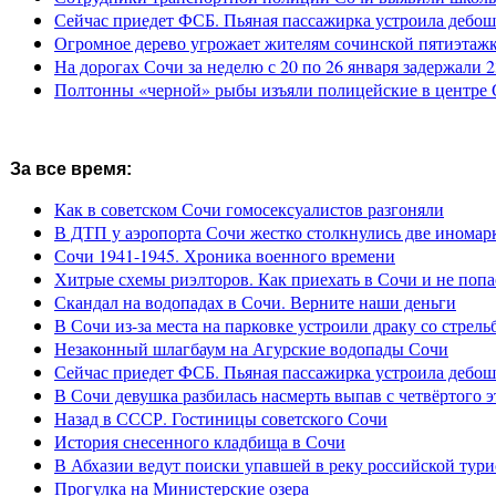
Сейчас приедет ФСБ. Пьяная пассажирка устроила дебош
Огромное дерево угрожает жителям сочинской пятиэтаж
На дорогах Сочи за неделю с 20 по 26 января задержали 
Полтонны «черной» рыбы изъяли полицейские в центре
За все время:
Как в советском Сочи гомосексуалистов разгоняли
В ДТП у аэропорта Сочи жестко столкнулись две иномар
Сочи 1941-1945. Хроника военного времени
Хитрые схемы риэлторов. Как приехать в Сочи и не попа
Скандал на водопадах в Сочи. Верните наши деньги
В Сочи из-за места на парковке устроили драку со стрель
Незаконный шлагбаум на Агурские водопады Сочи
Сейчас приедет ФСБ. Пьяная пассажирка устроила дебош
В Сочи девушка разбилась насмерть выпав с четвёртого э
Назад в СССР. Гостиницы советского Сочи
История снесенного кладбища в Сочи
В Абхазии ведут поиски упавшей в реку российской тури
Прогулка на Министерские озера