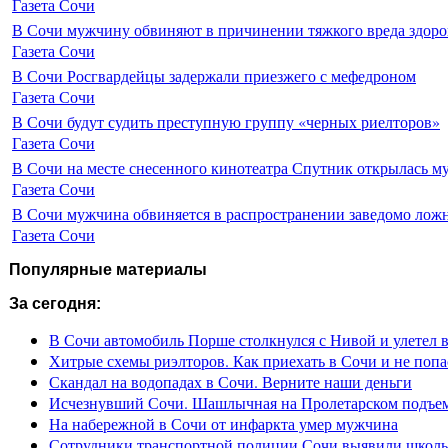
Газета Сочи
В Сочи мужчину обвиняют в причинении тяжкого вреда здоро
Газета Сочи
В Сочи Росгвардейцы задержали приезжего с мефедроном
Газета Сочи
В Сочи будут судить преступную группу «черных риелторов»
Газета Сочи
В Сочи на месте снесенного кинотеатра Спутник открылась м
Газета Сочи
В Сочи мужчина обвиняется в распространении заведомо лож
Газета Сочи
Популярные материалы
За сегодня:
В Сочи автомобиль Порше столкнулся с Нивой и улетел 
Хитрые схемы риэлторов. Как приехать в Сочи и не попа
Скандал на водопадах в Сочи. Верните наши деньги
Исчезнувший Сочи. Шашлычная на Пролетарском подъе
На набережной в Сочи от инфаркта умер мужчина
Сотрудники транспортной полиции Сочи выявили школьн