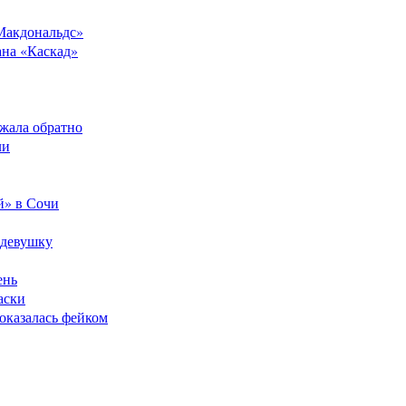
Макдональдс»
ана «Каскад»
ежала обратно
ли
й» в Сочи
 девушку
ень
аски
оказалась фейком