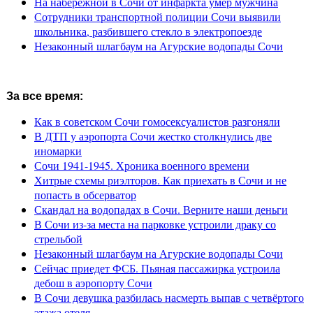
На набережной в Сочи от инфаркта умер мужчина
Сотрудники транспортной полиции Сочи выявили
школьника, разбившего стекло в электропоезде
Незаконный шлагбаум на Агурские водопады Сочи
За все время:
Как в советском Сочи гомосексуалистов разгоняли
В ДТП у аэропорта Сочи жестко столкнулись две
иномарки
Сочи 1941-1945. Хроника военного времени
Хитрые схемы риэлторов. Как приехать в Сочи и не
попасть в обсерватор
Скандал на водопадах в Сочи. Верните наши деньги
В Сочи из-за места на парковке устроили драку со
стрельбой
Незаконный шлагбаум на Агурские водопады Сочи
Сейчас приедет ФСБ. Пьяная пассажирка устроила
дебош в аэропорту Сочи
В Сочи девушка разбилась насмерть выпав с четвёртого
этажа отеля