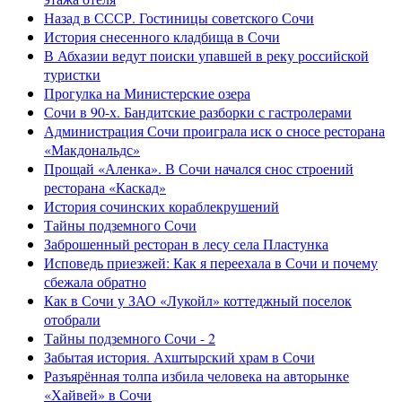
Назад в СССР. Гостиницы советского Сочи
История снесенного кладбища в Сочи
В Абхазии ведут поиски упавшей в реку российской
туристки
Прогулка на Министерские озера
Сочи в 90-х. Бандитские разборки с гастролерами
Администрация Сочи проиграла иск о сносе ресторана
«Макдональдс»
Прощай «Аленка». В Сочи начался снос строений
ресторана «Каскад»
История сочинских кораблекрушений
Тайны подземного Сочи
Заброшенный ресторан в лесу села Пластунка
Исповедь приезжей: Как я переехала в Сочи и почему
сбежала обратно
Как в Сочи у ЗАО «Лукойл» коттеджный поселок
отобрали
Тайны подземного Сочи - 2
Забытая история. Ахштырский храм в Сочи
Разъярённая толпа избила человека на авторынке
«Хайвей» в Сочи