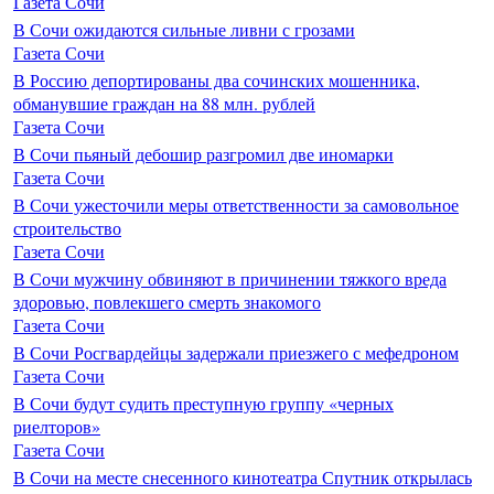
Газета Сочи
В Сочи ожидаются сильные ливни с грозами
Газета Сочи
В Россию депортированы два сочинских мошенника,
обманувшие граждан на 88 млн. рублей
Газета Сочи
В Сочи пьяный дебошир разгромил две иномарки
Газета Сочи
В Сочи ужесточили меры ответственности за самовольное
строительство
Газета Сочи
В Сочи мужчину обвиняют в причинении тяжкого вреда
здоровью, повлекшего смерть знакомого
Газета Сочи
В Сочи Росгвардейцы задержали приезжего с мефедроном
Газета Сочи
В Сочи будут судить преступную группу «черных
риелторов»
Газета Сочи
В Сочи на месте снесенного кинотеатра Спутник открылась