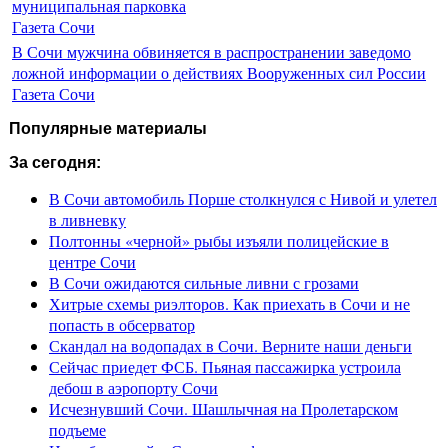
муниципальная парковка
Газета Сочи
В Сочи мужчина обвиняется в распространении заведомо
ложной информации о действиях Вооруженных сил России
Газета Сочи
Популярные материалы
За сегодня:
В Сочи автомобиль Порше столкнулся с Нивой и улетел
в ливневку
Полтонны «черной» рыбы изъяли полицейские в
центре Сочи
В Сочи ожидаются сильные ливни с грозами
Хитрые схемы риэлторов. Как приехать в Сочи и не
попасть в обсерватор
Скандал на водопадах в Сочи. Верните наши деньги
Сейчас приедет ФСБ. Пьяная пассажирка устроила
дебош в аэропорту Сочи
Исчезнувший Сочи. Шашлычная на Пролетарском
подъеме