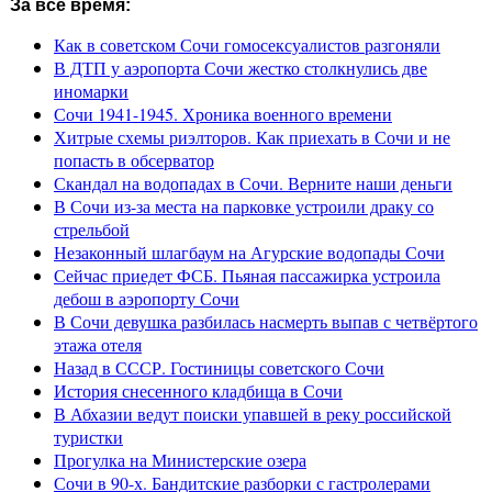
За все время:
Как в советском Сочи гомосексуалистов разгоняли
В ДТП у аэропорта Сочи жестко столкнулись две
иномарки
Сочи 1941-1945. Хроника военного времени
Хитрые схемы риэлторов. Как приехать в Сочи и не
попасть в обсерватор
Скандал на водопадах в Сочи. Верните наши деньги
В Сочи из-за места на парковке устроили драку со
стрельбой
Незаконный шлагбаум на Агурские водопады Сочи
Сейчас приедет ФСБ. Пьяная пассажирка устроила
дебош в аэропорту Сочи
В Сочи девушка разбилась насмерть выпав с четвёртого
этажа отеля
Назад в СССР. Гостиницы советского Сочи
История снесенного кладбища в Сочи
В Абхазии ведут поиски упавшей в реку российской
туристки
Прогулка на Министерские озера
Сочи в 90-х. Бандитские разборки с гастролерами