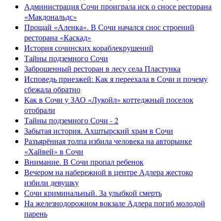
Администрация Сочи проиграла иск о сносе ресторана
«Макдональдс»
Прощай «Аленка». В Сочи начался снос строений
ресторана «Каскад»
История сочинских кораблекрушений
Тайны подземного Сочи
Заброшенный ресторан в лесу села Пластунка
Исповедь приезжей: Как я переехала в Сочи и почему
сбежала обратно
Как в Сочи у ЗАО «Лукойл» коттеджный поселок
отобрали
Тайны подземного Сочи - 2
Забытая история. Ахштырский храм в Сочи
Разъярённая толпа избила человека на авторынке
«Хайвей» в Сочи
Внимание. В Сочи пропал ребенок
Вечером на набережной в центре Адлера жестоко
избили девушку
Сочи криминальный. За улыбкой смерть
На железнодорожном вокзале Адлера погиб молодой
парень