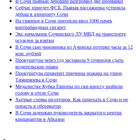
В Сочи пьяный дебошир разгромил две иномарки
Сейчас приедет ФСБ. Пьяная пассажирка устроила
дебош в аэропорту Сочи
На границе в Сочи пресекли ввоз 1000 пачек
контрабандных сигарет
Экс-начальник Сочинского ЛУ МВД на транспорте
осужден за взятки
В Сочи сын чиновника из Ачинска потерял часы за 12
млн. рублей
Прокуратура через суд заставила 9 сочинцев сдать
водительские права
Прокуратура проверит причины пожара на улице
Тимирязева в Сочи
Медалистке Кубка Европы по ски-кроссу разбили
голову в отеле Сочи
Хитрые схемы риэлторов. Как приехать в Сочи и не
попасть в обсерватор
В Сочи задержан руководитель закрытого центра
кришнаитов в Абхазии