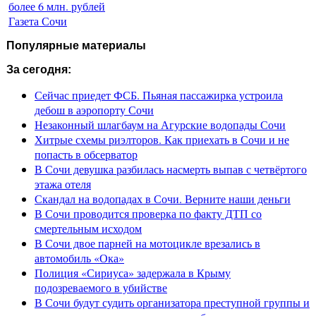
более 6 млн. рублей
Газета Сочи
Популярные материалы
За сегодня:
Сейчас приедет ФСБ. Пьяная пассажирка устроила
дебош в аэропорту Сочи
Незаконный шлагбаум на Агурские водопады Сочи
Хитрые схемы риэлторов. Как приехать в Сочи и не
попасть в обсерватор
В Сочи девушка разбилась насмерть выпав с четвёртого
этажа отеля
Скандал на водопадах в Сочи. Верните наши деньги
В Сочи проводится проверка по факту ДТП со
смертельным исходом
В Сочи двое парней на мотоцикле врезались в
автомобиль «Ока»
Полиция «Сириуса» задержала в Крыму
подозреваемого в убийстве
В Сочи будут судить организатора преступной группы и