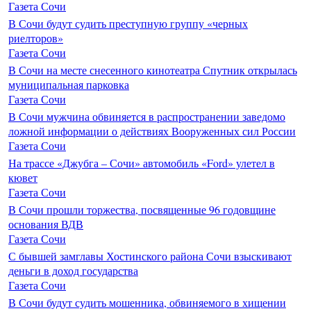
Газета Сочи
В Сочи будут судить преступную группу «черных
риелторов»
Газета Сочи
В Сочи на месте снесенного кинотеатра Спутник открылась
муниципальная парковка
Газета Сочи
В Сочи мужчина обвиняется в распространении заведомо
ложной информации о действиях Вооруженных сил России
Газета Сочи
На трассе «Джубга – Сочи» автомобиль «Ford» улетел в
кювет
Газета Сочи
В Сочи прошли торжества, посвященные 96 годовщине
основания ВДВ
Газета Сочи
С бывшей замглавы Хостинского района Сочи взыскивают
деньги в доход государства
Газета Сочи
В Сочи будут судить мошенника, обвиняемого в хищении