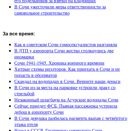
его подельников за взятки на кладбищах
В Сочи ужесточили меры ответственности за
самовольное строительство
За все время:
Как в советском Сочи гомосексуалистов разгоняли
В ДТП у аэропорта Сочи жестко столкнулись две
иномарки
Сочи 1941-1945. Хроника военного времени
Хитрые схемы риэлторов. Как приехать в Сочи и не
попасть в обсерватор
Скандал на водопадах в Сочи. Верните наши деньги
В Сочи из-за места на парковке устроили драку со
стрельбой
Незаконный шлагбаум на Агурские водопады Сочи
Сейчас приедет ФСБ. Пьяная пассажирка устроила
дебош в аэропорту Сочи
В Сочи девушка разбилась насмерть выпав с четвёртого
этажа отеля
Назад в СССР. Гостиницы советского Сочи