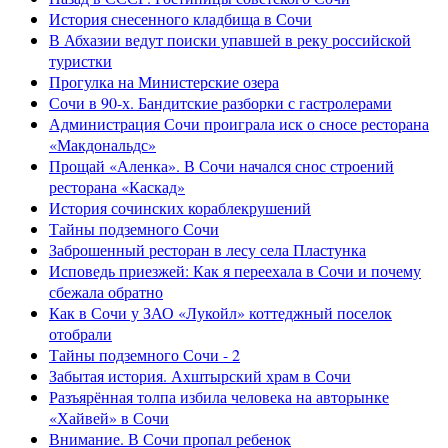
История снесенного кладбища в Сочи
В Абхазии ведут поиски упавшей в реку российской
туристки
Прогулка на Министерские озера
Сочи в 90-х. Бандитские разборки с гастролерами
Администрация Сочи проиграла иск о сносе ресторана
«Макдональдс»
Прощай «Аленка». В Сочи начался снос строений
ресторана «Каскад»
История сочинских кораблекрушений
Тайны подземного Сочи
Заброшенный ресторан в лесу села Пластунка
Исповедь приезжей: Как я переехала в Сочи и почему
сбежала обратно
Как в Сочи у ЗАО «Лукойл» коттеджный поселок
отобрали
Тайны подземного Сочи - 2
Забытая история. Ахштырский храм в Сочи
Разъярённая толпа избила человека на авторынке
«Хайвей» в Сочи
Внимание. В Сочи пропал ребенок