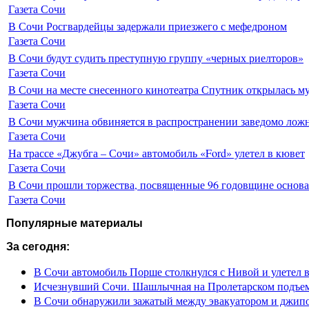
Газета Сочи
В Сочи Росгвардейцы задержали приезжего с мефедроном
Газета Сочи
В Сочи будут судить преступную группу «черных риелторов»
Газета Сочи
В Сочи на месте снесенного кинотеатра Спутник открылась м
Газета Сочи
В Сочи мужчина обвиняется в распространении заведомо лож
Газета Сочи
На трассе «Джубга – Сочи» автомобиль «Ford» улетел в кювет
Газета Сочи
В Сочи прошли торжества, посвященные 96 годовщине основ
Газета Сочи
Популярные материалы
За сегодня:
В Сочи автомобиль Порше столкнулся с Нивой и улетел 
Исчезнувший Сочи. Шашлычная на Пролетарском подъе
В Сочи обнаружили зажатый между эвакуатором и джип