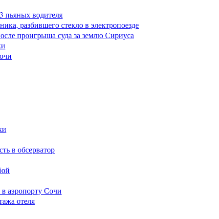
23 пьяных водителя
ика, разбившего стекло в электропоезде
после проигрыша суда за землю Сириуса
ки
Сочи
ки
сть в обсерватор
бой
 в аэропорту Сочи
тажа отеля