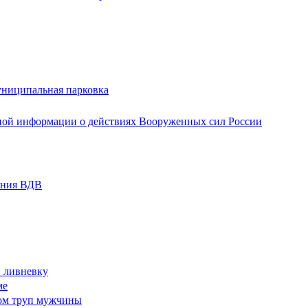
униципальная парковка
ной информации о действиях Вооруженных сил России
ания ВДВ
в ливневку
ме
ом труп мужчины