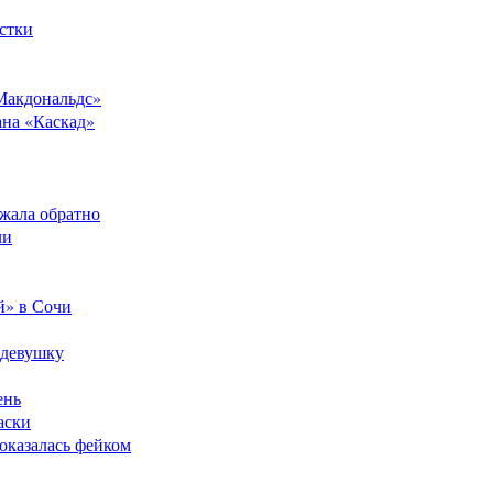
стки
Макдональдс»
ана «Каскад»
ежала обратно
ли
й» в Сочи
 девушку
ень
аски
оказалась фейком