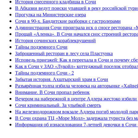
История снесенного кладбища в Сочи
В Абхазии ведут поиски упавшей в реку российской тури
Прогулка на Министерские озера
Сочи в 90-х. Бандитские разборки с гастролерами
Администрация Сочи проиграла иск о сносе ресторана «
Прощай «Аленка». В Сочи начался снос строений рестор
История сочинских кораблекрушений
Тайны подземного Сочи
Заброшенный ресторан в лесу села Пластунка
Исповедь приезжей: Как я переехала в Сочи и почему сб
Как в Сочи у ЗАО «Лукойл» коттеджный поселок отобра
Тайны подземного Сочи - 2
Забытая история. Ахштырский храм в Сочи
Разъярённая толпа избила человека на авторынке «Хайве
Внимание. В Сочи пропал ребенок
Вечером на набережной в центре Адлера жестоко избили
Сочи криминальный. За улыбкой смерть
На железнодорожном вокзале Адлера погиб молодой пар
В Сочи охрана ТЦ «Море Молл» задержала туриста без м
Информация об изнасиловании 7-летней девочки в Сочи 