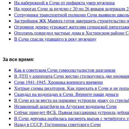
На набережной в Сочи от инфаркта умер мужчина
На дорогах Сочи за неделю с 20 по 26 января задержали 
Сотрудники транспортной полиции Сочи выявили школьн
Застройщик ЖК Mantera готов завершить строительство 
Огромное дерево угрожает жителям сочинской пятиэтаж
Оползень повредил частные дома в Хостинском районе 
В Сочи спасли упавшего в реку мужчину
За все время:
Как в советском Сочи гомосексуалистов разгоняли
В ДТП у аэропорта Сочи жестко столкнулись две иномар
Сочи 1941-1945. Хроника военного времени
Хитрые схемы риэлторов. Как приехать в Сочи и не попа
Скандал на водопадах в Сочи. Верните наши деньги
В Сочи из-за места на парковке устроили драку со стрель
Незаконный шлагбаум на Агурские водопады Сочи
Сейчас приедет ФСБ. Пьяная пассажирка устроила дебош
В Сочи девушка разбилась насмерть выпав с четвёртого э
Назад в СССР. Гостиницы советского Сочи