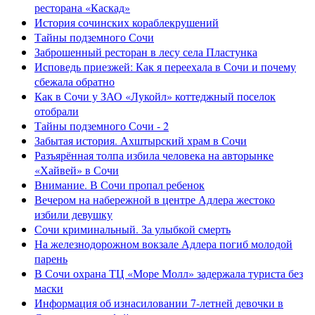
ресторана «Каскад»
История сочинских кораблекрушений
Тайны подземного Сочи
Заброшенный ресторан в лесу села Пластунка
Исповедь приезжей: Как я переехала в Сочи и почему
сбежала обратно
Как в Сочи у ЗАО «Лукойл» коттеджный поселок
отобрали
Тайны подземного Сочи - 2
Забытая история. Ахштырский храм в Сочи
Разъярённая толпа избила человека на авторынке
«Хайвей» в Сочи
Внимание. В Сочи пропал ребенок
Вечером на набережной в центре Адлера жестоко
избили девушку
Сочи криминальный. За улыбкой смерть
На железнодорожном вокзале Адлера погиб молодой
парень
В Сочи охрана ТЦ «Море Молл» задержала туриста без
маски
Информация об изнасиловании 7-летней девочки в