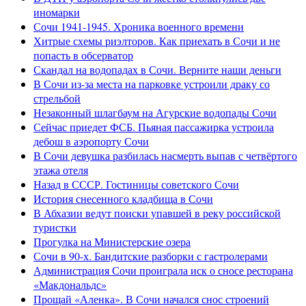
иномарки
Сочи 1941-1945. Хроника военного времени
Хитрые схемы риэлторов. Как приехать в Сочи и не
попасть в обсерватор
Скандал на водопадах в Сочи. Верните наши деньги
В Сочи из-за места на парковке устроили драку со
стрельбой
Незаконный шлагбаум на Агурские водопады Сочи
Сейчас приедет ФСБ. Пьяная пассажирка устроила
дебош в аэропорту Сочи
В Сочи девушка разбилась насмерть выпав с четвёртого
этажа отеля
Назад в СССР. Гостиницы советского Сочи
История снесенного кладбища в Сочи
В Абхазии ведут поиски упавшей в реку российской
туристки
Прогулка на Министерские озера
Сочи в 90-х. Бандитские разборки с гастролерами
Администрация Сочи проиграла иск о сносе ресторана
«Макдональдс»
Прощай «Аленка». В Сочи начался снос строений