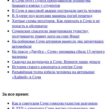
В Сочи будут судить преподавателя техникума,
бравшего взятки у студентов
В Сочи в массовой аварии пострадали шесть человек
В Адлере под колесами машины погиб пешеход
Хитрые схемы риэлторов. Как приехать в Сочи и не
попасть в обсерватор
Сочинские спасатели эвакуировали туристку,
получившую травму ноги на горе Фишт
На побережье Сочи штормом вынесло два затонувших
автомобиля
На трассе «Джубга – Сочи» иномарка сбила 13-летнего
мальчика
Скандал на водопадах в Сочи. Верните наши деньги
История старого аэропорта в центре Сочи
Разъярённая толпа избила человека на авторынке
«Хайвей» в Сочи
За все время:
Как в советском Сочи гомосексуалистов разгоняли
В ДТП у аэропорта Сочи жестко столкнулись две