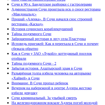
Сочи в 90-х. Бандитские разборки с гастролерами
Администрация Сочи проиграла иск о сносе ресторана
«Макдональдс»
Прощай «Аленка». В Сочи начался снос строений
ресторана «Каскад»
История сочинских кораблекрушений
Тайны подземного Сочи
Заброшенный ресторан в лесу села Пластунка
Исповедь приезжей: Как я переехала в Сочи и почему
сбежала обратно
Как в Сочи у ЗАО «Лукойл» коттеджный поселок
отобрали
Тайны подземного Сочи - 2
Забытая история. Ахштырский храм в Сочи
Разъярённая толпа избила человека на авторынке
«Хайвей» в Сочи
Внимание. В Сочи пропал ребенок
Вечером на набережной в центре Адлера жестоко
избили девушку
Сочи криминальный. За улыбкой смерть
На железнодорожном вокзале Адлера погиб молодой