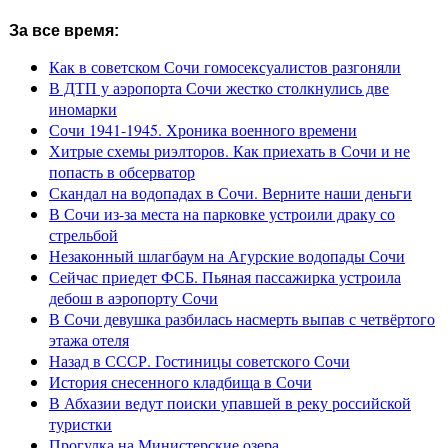
За все время:
Как в советском Сочи гомосексуалистов разгоняли
В ДТП у аэропорта Сочи жестко столкнулись две
иномарки
Сочи 1941-1945. Хроника военного времени
Хитрые схемы риэлторов. Как приехать в Сочи и не
попасть в обсерватор
Скандал на водопадах в Сочи. Верните наши деньги
В Сочи из-за места на парковке устроили драку со
стрельбой
Незаконный шлагбаум на Агурские водопады Сочи
Сейчас приедет ФСБ. Пьяная пассажирка устроила
дебош в аэропорту Сочи
В Сочи девушка разбилась насмерть выпав с четвёртого
этажа отеля
Назад в СССР. Гостиницы советского Сочи
История снесенного кладбища в Сочи
В Абхазии ведут поиски упавшей в реку российской
туристки
Прогулка на Министерские озера