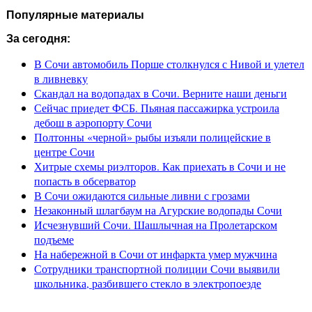
Популярные материалы
За сегодня:
В Сочи автомобиль Порше столкнулся с Нивой и улетел
в ливневку
Скандал на водопадах в Сочи. Верните наши деньги
Сейчас приедет ФСБ. Пьяная пассажирка устроила
дебош в аэропорту Сочи
Полтонны «черной» рыбы изъяли полицейские в
центре Сочи
Хитрые схемы риэлторов. Как приехать в Сочи и не
попасть в обсерватор
В Сочи ожидаются сильные ливни с грозами
Незаконный шлагбаум на Агурские водопады Сочи
Исчезнувший Сочи. Шашлычная на Пролетарском
подъеме
На набережной в Сочи от инфаркта умер мужчина
Сотрудники транспортной полиции Сочи выявили
школьника, разбившего стекло в электропоезде