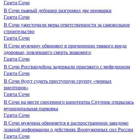
Газета Сочи
В Сочи пьяный дебошир разгромил две иномарки
Газета Сочи
В Сочи ужесточили меры ответственности за самовольное
строительство
Газета Сочи
В Сочи мужчину обвиняют в причинении тяжкого вреда
здоровью, повлекшего смерть знакомого
Газета Сочи
В Сочи Росгвардейцы задержали приезжего с мефедроном
Газета Сочи
В Сочи будут судить преступную группу «черных
риелторов»
Газета Сочи
В Сочи на месте снесенного кинотеатра Спутник открылась
муниципальная парковка
Газета Сочи
В Сочи мужчина обвиняется в распространении заведомо
ложной информации о действиях Вооруженных сил России
Газета Сочи