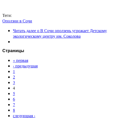
Теги:
Оползни в Сочи
Читать далее
о В Сочи оползень угрожает Детскому
экологическому центру им. Соколова
Страницы
« первая
‹ предыдущая
1
2
3
4
5
6
7
8
следующая ›