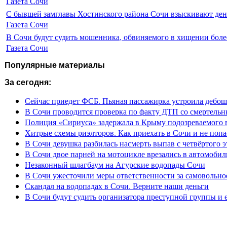
Газета Сочи
С бывшей замглавы Хостинского района Сочи взыскивают день
Газета Сочи
В Сочи будут судить мошенника, обвиняемого в хищении более
Газета Сочи
Популярные материалы
За сегодня:
Сейчас приедет ФСБ. Пьяная пассажирка устроила дебош
В Сочи проводится проверка по факту ДТП со смертель
Полиция «Сириуса» задержала в Крыму подозреваемого 
Хитрые схемы риэлторов. Как приехать в Сочи и не попа
В Сочи девушка разбилась насмерть выпав с четвёртого э
В Сочи двое парней на мотоцикле врезались в автомобил
Незаконный шлагбаум на Агурские водопады Сочи
В Сочи ужесточили меры ответственности за самовольно
Скандал на водопадах в Сочи. Верните наши деньги
В Сочи будут судить организатора преступной группы и 