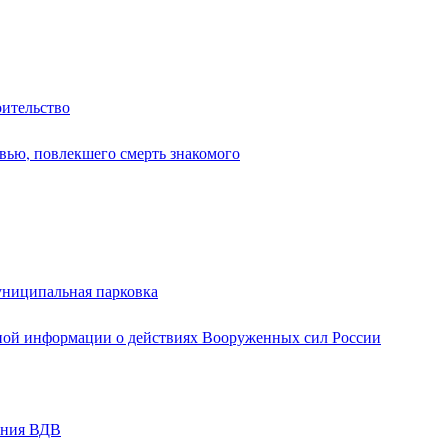
оительство
вью, повлекшего смерть знакомого
униципальная парковка
ной информации о действиях Вооруженных сил России
ания ВДВ