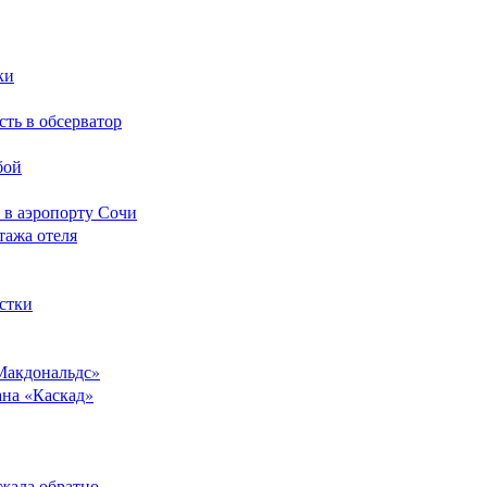
ки
сть в обсерватор
бой
 в аэропорту Сочи
тажа отеля
стки
Макдональдс»
ана «Каскад»
ежала обратно