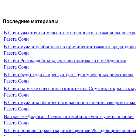
Последние материалы
В Сочи ужесточили меры ответственности за самовольное стр
Газета Сочи
В Сочи мужчину обвиняют в причинении тяжкого вреда здоро
Газета Сочи
В Сочи Росгвардейцы задержали приезжего с мефедроном
Газета Сочи
В Сочи будут судить преступную группу «черных риелторов»
Газета Сочи
В Сочи на месте снесенного кинотеатра Спутник открылась м
Газета Сочи
В Сочи мужчина обвиняется в распространении заведомо лож
Газета Сочи
На трассе «Джубга – Сочи» автомобиль «Ford» улетел в кювет
Газета Сочи
В Сочи прошли торжества, посвященные 96 годовщине основ