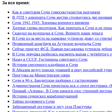
За все время:
Как в советском Сочи гомосексуалистов разгоняли
В ДТП у аэропорта Сочи жестко столкнулись две иномар
Сочи 1941-1945. Хроника военного времени
Хитрые схемы риэлторов. Как приехать в Сочи и не попа
Скандал на водопадах в Сочи. Верните наши деньги
В Сочи из-за места на парковке устроили драку со стрель
Незаконный шлагбаум на Агурские водопады Сочи
Сейчас приедет ФСБ. Пьяная пассажирка устроила дебош
В Сочи девушка разбилась насмерть выпав с четвёртого э
Назад в СССР. Гостиницы советского Сочи
История снесенного кладбища в Сочи
В Абхазии ведут поиски упавшей в реку российской тури
Прогулка на Министерские озера
Сочи в 90-х. Бандитские разборки с гастролерами
Администрация Сочи проиграла иск о сносе ресторана «
Прощай «Аленка». В Сочи начался снос строений рестор
История сочинских кораблекрушений
Тайны подземного Сочи
Заброшенный ресторан в лесу села Пластунка
Исповедь приезжей: Как я переехала в Сочи и почему сб