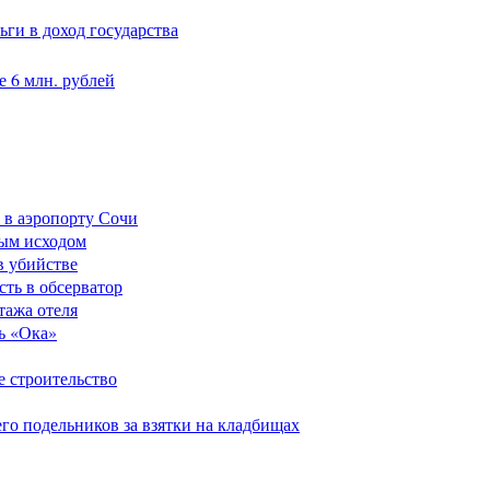
ги в доход государства
 6 млн. рублей
 в аэропорту Сочи
ным исходом
в убийстве
сть в обсерватор
тажа отеля
ь «Ока»
е строительство
его подельников за взятки на кладбищах