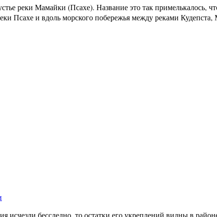
тье реки Мамайки (Псахе). Название это так примелькалось, что
реки Псахе и вдоль морского побережья между реками Кудепста,
и
ия исчезли бесследно, то остатки его укреплений видны в район