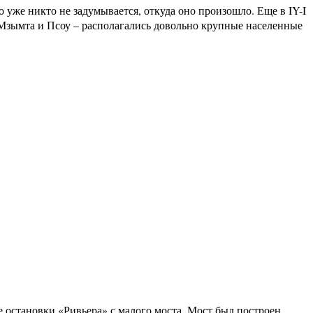
 уже никто не задумывается, откуда оно произошло. Еще в IY-I
 Мзымта и Псоу – располагались довольно крупные населенные
е остановки «Ривьера» с малого моста. Мост был построен