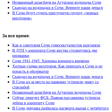
Незаконный шлагбаум на Агурские водопады Сочи
Скандал на водопадах в Сочи. Верните наши деньги
В Сочи будут судить преступную группу «черных
риелторов»
За все время:
Как в советском Сочи гомосексуалистов разгоняли
В ДТП у аэропорта Сочи жестко столкнулись две
иномарки
Сочи 1941-1945. Хроника военного времени
Хитрые схемы риэлторов. Как приехать в Сочи и не
попасть в обсерватор
Скандал на водопадах в Сочи. Верните наши деньги
В Сочи из-за места на парковке устроили драку со
стрельбой
Незаконный шлагбаум на Агурские водопады Сочи
Сейчас приедет ФСБ. Пьяная пассажирка устроила
дебош в аэропорту Сочи
В Сочи девушка разбилась насмерть выпав с четвёртого