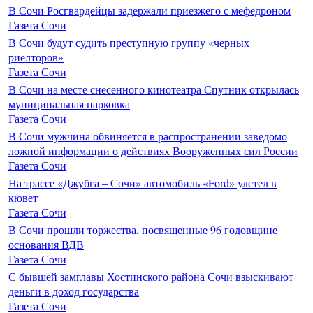
В Сочи Росгвардейцы задержали приезжего с мефедроном
Газета Сочи
В Сочи будут судить преступную группу «черных
риелторов»
Газета Сочи
В Сочи на месте снесенного кинотеатра Спутник открылась
муниципальная парковка
Газета Сочи
В Сочи мужчина обвиняется в распространении заведомо
ложной информации о действиях Вооруженных сил России
Газета Сочи
На трассе «Джубга – Сочи» автомобиль «Ford» улетел в
кювет
Газета Сочи
В Сочи прошли торжества, посвященные 96 годовщине
основания ВДВ
Газета Сочи
С бывшей замглавы Хостинского района Сочи взыскивают
деньги в доход государства
Газета Сочи