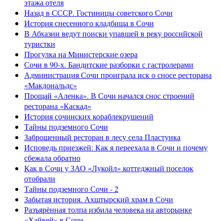
этажа отеля
Назад в СССР. Гостиницы советского Сочи
История снесенного кладбища в Сочи
В Абхазии ведут поиски упавшей в реку российской
туристки
Прогулка на Министерские озера
Сочи в 90-х. Бандитские разборки с гастролерами
Администрация Сочи проиграла иск о сносе ресторана
«Макдональдс»
Прощай «Аленка». В Сочи начался снос строений
ресторана «Каскад»
История сочинских кораблекрушений
Тайны подземного Сочи
Заброшенный ресторан в лесу села Пластунка
Исповедь приезжей: Как я переехала в Сочи и почему
сбежала обратно
Как в Сочи у ЗАО «Лукойл» коттеджный поселок
отобрали
Тайны подземного Сочи - 2
Забытая история. Ахштырский храм в Сочи
Разъярённая толпа избила человека на авторынке
«Хайвей» в Сочи