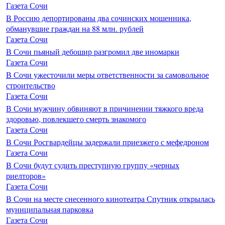
Газета Сочи
В Россию депортированы два сочинских мошенника,
обманувшие граждан на 88 млн. рублей
Газета Сочи
В Сочи пьяный дебошир разгромил две иномарки
Газета Сочи
В Сочи ужесточили меры ответственности за самовольное
строительство
Газета Сочи
В Сочи мужчину обвиняют в причинении тяжкого вреда
здоровью, повлекшего смерть знакомого
Газета Сочи
В Сочи Росгвардейцы задержали приезжего с мефедроном
Газета Сочи
В Сочи будут судить преступную группу «черных
риелторов»
Газета Сочи
В Сочи на месте снесенного кинотеатра Спутник открылась
муниципальная парковка
Газета Сочи