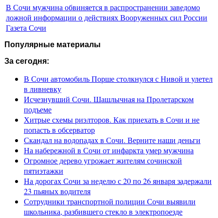
В Сочи мужчина обвиняется в распространении заведомо
ложной информации о действиях Вооруженных сил России
Газета Сочи
Популярные материалы
За сегодня:
В Сочи автомобиль Порше столкнулся с Нивой и улетел
в ливневку
Исчезнувший Сочи. Шашлычная на Пролетарском
подъеме
Хитрые схемы риэлторов. Как приехать в Сочи и не
попасть в обсерватор
Скандал на водопадах в Сочи. Верните наши деньги
На набережной в Сочи от инфаркта умер мужчина
Огромное дерево угрожает жителям сочинской
пятиэтажки
На дорогах Сочи за неделю с 20 по 26 января задержали
23 пьяных водителя
Сотрудники транспортной полиции Сочи выявили
школьника, разбившего стекло в электропоезде