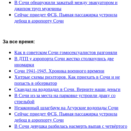
В Сочи обнаружили зажатый между эвакуатором и
джипом труп мужчины
Сейчас приедет ФСБ. Пьяная пассажирка устроила
дебош в аэропорту Сочи
За все время:
Как в советском Сочи гомосексуалистов разгоняли
В ДТП у аэропорта Сочи жестко столкнулись две
иномарки
Сочи 1941-1945. Хроника военного времени
Хитрые схемы риэлторов. Как приехать в Сочи и не
попасть в обсерватор
Скандал на водопадах в Сочи. Верните наши деньги
В Сочи из-за места на парковке устроили драку со
стрельбой
Незаконный шлагбаум на Агурские водопады Сочи
Сейчас приедет ФСБ. Пьяная пассажирка устроила
дебош в аэропорту Сочи
В Сочи девушка разбилась насмерть выпав с четвёртого