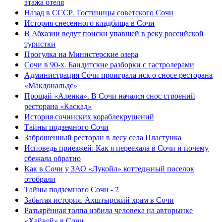
этажа отеля
Назад в СССР. Гостиницы советского Сочи
История снесенного кладбища в Сочи
В Абхазии ведут поиски упавшей в реку российской
туристки
Прогулка на Министерские озера
Сочи в 90-х. Бандитские разборки с гастролерами
Администрация Сочи проиграла иск о сносе ресторана
«Макдональдс»
Прощай «Аленка». В Сочи начался снос строений
ресторана «Каскад»
История сочинских кораблекрушений
Тайны подземного Сочи
Заброшенный ресторан в лесу села Пластунка
Исповедь приезжей: Как я переехала в Сочи и почему
сбежала обратно
Как в Сочи у ЗАО «Лукойл» коттеджный поселок
отобрали
Тайны подземного Сочи - 2
Забытая история. Ахштырский храм в Сочи
Разъярённая толпа избила человека на авторынке
«Хайвей» в Сочи