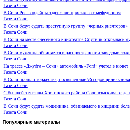
Газета Сочи
В Сочи Росгвардейцы задержали приезжего с мефедроном
Газета Сочи
В Сочи будут судить преступную группу «черных риелторов»
Газета Сочи
В Сочи на месте снесенного кинотеатра Спутник открылась м
Газета Сочи
В Сочи мужчина обвиняется в распространении заведомо лож
Газета Сочи
На трассе «Джубга – Сочи» автомобиль «Ford» улетел в кювет
Газета Сочи
В Сочи прошли торжества, посвященные 96 годовщине основ
Газета Сочи
С бывшей замглавы Хостинского района Сочи взыскивают день
Газета Сочи
В Сочи будут судить мошенника, обвиняемого в хищении более
Газета Сочи
Популярные материалы