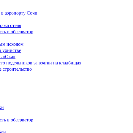
 в аэропорту Сочи
тажа отеля
сть в обсерватор
ным исходом
в убийстве
ь «Ока»
его подельников за взятки на кладбищах
е строительство
ки
сть в обсерватор
бой