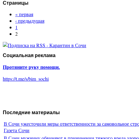
Страницы
« первая
‹ предыдущая
1
2
Социальная реклама
Протяните руку помощи.
https://t.me/s/bim_sochi
Последние материалы
В Сочи ужесточили меры ответственности за самовольное стр
Газета Сочи
В Сочи мужчину обвиняют в причинении тяжкого вреда здоро