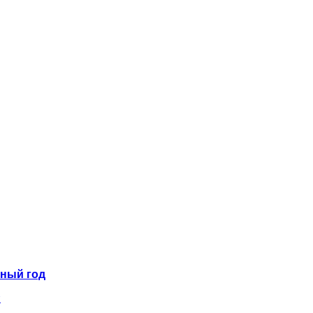
бный год
и