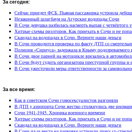
За сегодня:
Сейчас приедет ФСБ. Пьяная пассажирка устроила дебош
Незаконный шлагбаум на Агурские водопады Сочи
В Сочи девушка разбилась насмерть выпав с четвёртого э
Хитрые схемы риэлторов. Как приехать в Сочи и не попа
Скандал на водопадах в Сочи. Верните наши деньги
В Сочи проводится проверка по факту ДТП со смертель
Полиция «Сириуса» задержала в Крыму подозреваемого 
В Сочи двое парней на мотоцикле врезались в автомобил
В Сочи будут судить организатора преступной группы и 
В Сочи ужесточили меры ответственности за самовольно
За все время:
Как в советском Сочи гомосексуалистов разгоняли
В ДТП у аэропорта Сочи жестко столкнулись две иномар
Сочи 1941-1945. Хроника военного времени
Хитрые схемы риэлторов. Как приехать в Сочи и не попа
Скандал на водопадах в Сочи. Верните наши деньги
В Сочи из-за места на парковке устроили драку со стрель