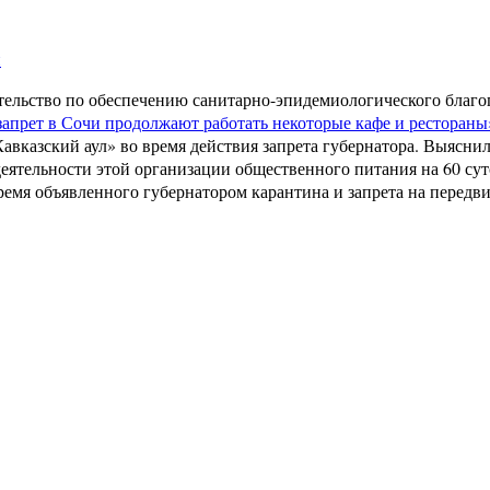
и
ельство по обеспечению санитарно-эпидемиологического благо
запрет в Сочи продолжают работать некоторые кафе и рестораны
азский аул» во время действия запрета губернатора. Выяснилос
еятельности этой организации общественного питания на 60 с
ремя объявленного губернатором карантина и запрета на передв