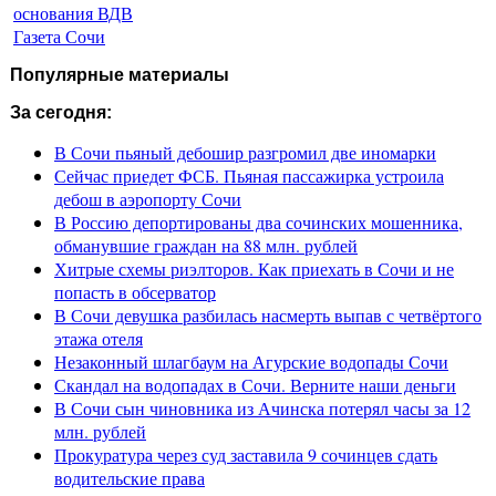
основания ВДВ
Газета Сочи
Популярные материалы
За сегодня:
В Сочи пьяный дебошир разгромил две иномарки
Сейчас приедет ФСБ. Пьяная пассажирка устроила
дебош в аэропорту Сочи
В Россию депортированы два сочинских мошенника,
обманувшие граждан на 88 млн. рублей
Хитрые схемы риэлторов. Как приехать в Сочи и не
попасть в обсерватор
В Сочи девушка разбилась насмерть выпав с четвёртого
этажа отеля
Незаконный шлагбаум на Агурские водопады Сочи
Скандал на водопадах в Сочи. Верните наши деньги
В Сочи сын чиновника из Ачинска потерял часы за 12
млн. рублей
Прокуратура через суд заставила 9 сочинцев сдать
водительские права