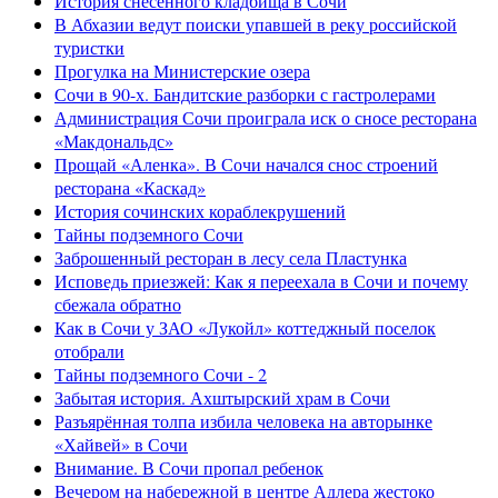
История снесенного кладбища в Сочи
В Абхазии ведут поиски упавшей в реку российской
туристки
Прогулка на Министерские озера
Сочи в 90-х. Бандитские разборки с гастролерами
Администрация Сочи проиграла иск о сносе ресторана
«Макдональдс»
Прощай «Аленка». В Сочи начался снос строений
ресторана «Каскад»
История сочинских кораблекрушений
Тайны подземного Сочи
Заброшенный ресторан в лесу села Пластунка
Исповедь приезжей: Как я переехала в Сочи и почему
сбежала обратно
Как в Сочи у ЗАО «Лукойл» коттеджный поселок
отобрали
Тайны подземного Сочи - 2
Забытая история. Ахштырский храм в Сочи
Разъярённая толпа избила человека на авторынке
«Хайвей» в Сочи
Внимание. В Сочи пропал ребенок
Вечером на набережной в центре Адлера жестоко