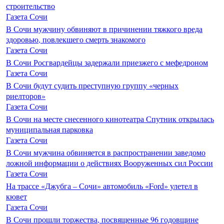
строительство
Газета Сочи
В Сочи мужчину обвиняют в причинении тяжкого вреда
здоровью, повлекшего смерть знакомого
Газета Сочи
В Сочи Росгвардейцы задержали приезжего с мефедроном
Газета Сочи
В Сочи будут судить преступную группу «черных
риелторов»
Газета Сочи
В Сочи на месте снесенного кинотеатра Спутник открылась
муниципальная парковка
Газета Сочи
В Сочи мужчина обвиняется в распространении заведомо
ложной информации о действиях Вооруженных сил России
Газета Сочи
На трассе «Джубга – Сочи» автомобиль «Ford» улетел в
кювет
Газета Сочи
В Сочи прошли торжества, посвященные 96 годовщине