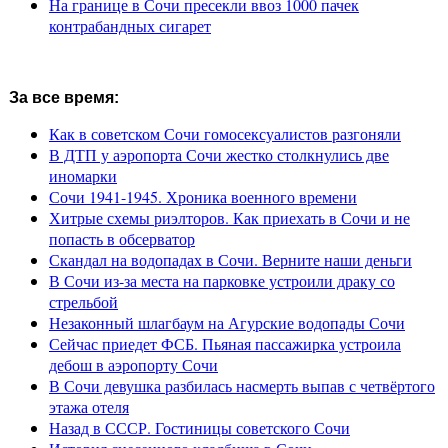
На границе в Сочи пресекли ввоз 1000 пачек
контрабандных сигарет
За все время:
Как в советском Сочи гомосексуалистов разгоняли
В ДТП у аэропорта Сочи жестко столкнулись две
иномарки
Сочи 1941-1945. Хроника военного времени
Хитрые схемы риэлторов. Как приехать в Сочи и не
попасть в обсерватор
Скандал на водопадах в Сочи. Верните наши деньги
В Сочи из-за места на парковке устроили драку со
стрельбой
Незаконный шлагбаум на Агурские водопады Сочи
Сейчас приедет ФСБ. Пьяная пассажирка устроила
дебош в аэропорту Сочи
В Сочи девушка разбилась насмерть выпав с четвёртого
этажа отеля
Назад в СССР. Гостиницы советского Сочи