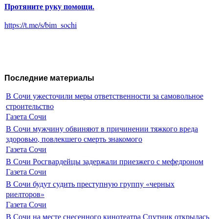
Протяните руку помощи.
https://t.me/s/bim_sochi
Последние материалы
В Сочи ужесточили меры ответственности за самовольное
строительство
Газета Сочи
В Сочи мужчину обвиняют в причинении тяжкого вреда
здоровью, повлекшего смерть знакомого
Газета Сочи
В Сочи Росгвардейцы задержали приезжего с мефедроном
Газета Сочи
В Сочи будут судить преступную группу «черных
риелторов»
Газета Сочи
В Сочи на месте снесенного кинотеатра Спутник открылась