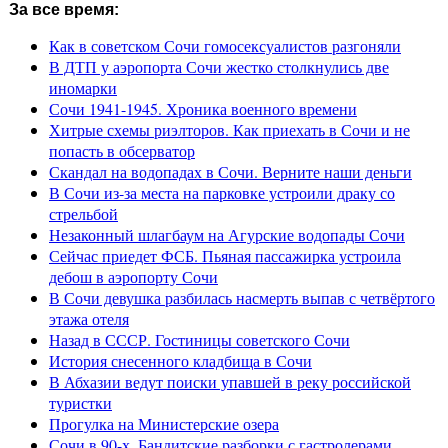
За все время:
Как в советском Сочи гомосексуалистов разгоняли
В ДТП у аэропорта Сочи жестко столкнулись две
иномарки
Сочи 1941-1945. Хроника военного времени
Хитрые схемы риэлторов. Как приехать в Сочи и не
попасть в обсерватор
Скандал на водопадах в Сочи. Верните наши деньги
В Сочи из-за места на парковке устроили драку со
стрельбой
Незаконный шлагбаум на Агурские водопады Сочи
Сейчас приедет ФСБ. Пьяная пассажирка устроила
дебош в аэропорту Сочи
В Сочи девушка разбилась насмерть выпав с четвёртого
этажа отеля
Назад в СССР. Гостиницы советского Сочи
История снесенного кладбища в Сочи
В Абхазии ведут поиски упавшей в реку российской
туристки
Прогулка на Министерские озера
Сочи в 90-х. Бандитские разборки с гастролерами