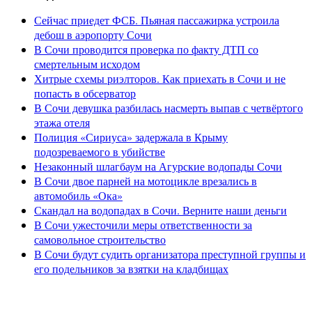
Сейчас приедет ФСБ. Пьяная пассажирка устроила
дебош в аэропорту Сочи
В Сочи проводится проверка по факту ДТП со
смертельным исходом
Хитрые схемы риэлторов. Как приехать в Сочи и не
попасть в обсерватор
В Сочи девушка разбилась насмерть выпав с четвёртого
этажа отеля
Полиция «Сириуса» задержала в Крыму
подозреваемого в убийстве
Незаконный шлагбаум на Агурские водопады Сочи
В Сочи двое парней на мотоцикле врезались в
автомобиль «Ока»
Скандал на водопадах в Сочи. Верните наши деньги
В Сочи ужесточили меры ответственности за
самовольное строительство
В Сочи будут судить организатора преступной группы и
его подельников за взятки на кладбищах