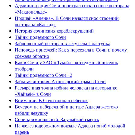
Администрация Сочи проиграла иск о сносе ресторана
«Макдональдс»
Прощай «Аленка». В Сочи начался снос строений
ресторана «Каскад»
История сочинских кораблекрушений
Тайны подземного Сочи
Заброшенный ресторан в лесу села Пластунка
Исповедь приезжей: Как я переехала в Сочи и почему
сбежала обратно
Как в Сочи у ЗАО «Лукойл» коттеджный поселок
отобрали
Тайны подземного Сочи - 2
Забытая история. Ахштырский храм в Сочи
Разъярённая толпа избила человека на авторынке
«Хайвей» в Сочи
Внимание. В Сочи пропал ребенок
Вечером на набережной в центре Адлера жестоко
избили девушку
Сочи криминальный. За улыбкой смерть
На железнодорожном вокзале Адлера погиб молодой
парень