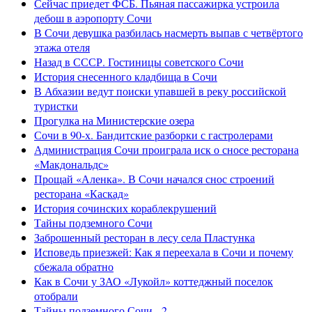
Сейчас приедет ФСБ. Пьяная пассажирка устроила
дебош в аэропорту Сочи
В Сочи девушка разбилась насмерть выпав с четвёртого
этажа отеля
Назад в СССР. Гостиницы советского Сочи
История снесенного кладбища в Сочи
В Абхазии ведут поиски упавшей в реку российской
туристки
Прогулка на Министерские озера
Сочи в 90-х. Бандитские разборки с гастролерами
Администрация Сочи проиграла иск о сносе ресторана
«Макдональдс»
Прощай «Аленка». В Сочи начался снос строений
ресторана «Каскад»
История сочинских кораблекрушений
Тайны подземного Сочи
Заброшенный ресторан в лесу села Пластунка
Исповедь приезжей: Как я переехала в Сочи и почему
сбежала обратно
Как в Сочи у ЗАО «Лукойл» коттеджный поселок
отобрали
Тайны подземного Сочи - 2