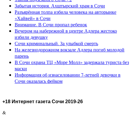
Забытая история. Ахштырский храм в Сочи
Разъярённая толпа избила человека на авторынке
«Хайвей» в Сочи
Внимание. В Сочи пропал ребенок
Вечером на набережной в центре Адлера жестоко
избили девушку
Сочи криминальный. За улыбкой смерть
На железнодорожном вокзале Адлера погиб молодой
парень
В Сочи охрана ТЦ «Море Молл» задержала туриста без
маски
Информация об изнасиловании 7-летней девочки в
Сочи оказалась фейком
+18 Интернет газета Сочи 2019-26
&