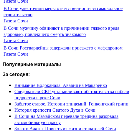
Газета Сочи
В Сочи ужесточили меры ответственности за самовольное
строительство
Газета Сочи
В Сочи мужчину обвиняют в причинении тяжкого вреда
здоровью, повлекшего смерть знакомого
Газета Сочи
В Сочи Росгвардейцы задержали приезжего с мефедроном
Газета Сочи
Популярные материалы
За сегодня:
Внимание Водоканала. Авария на Макаренко
Следователи СКР устанавливают обстоятельства гибели
подростка в реке Сочи
Забытое старое. Истории эпидемий. Гонконгский грипп
История крепости Святого Духа в Сочи
В Сочи на Мамайском перевале трещина разорвала
автомобильную трассу
Золото Ажека. Повесть из жизни старателей Сочи