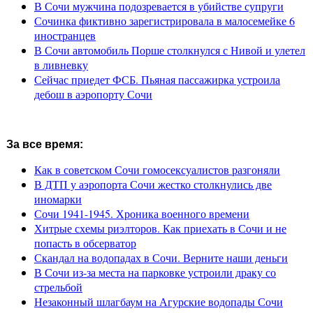
В Сочи мужчина подозревается в убийстве супруги
Сочинка фиктивно зарегистрировала в малосемейке 6
иностранцев
В Сочи автомобиль Порше столкнулся с Нивой и улетел
в ливневку
Сейчас приедет ФСБ. Пьяная пассажирка устроила
дебош в аэропорту Сочи
За все время:
Как в советском Сочи гомосексуалистов разгоняли
В ДТП у аэропорта Сочи жестко столкнулись две
иномарки
Сочи 1941-1945. Хроника военного времени
Хитрые схемы риэлторов. Как приехать в Сочи и не
попасть в обсерватор
Скандал на водопадах в Сочи. Верните наши деньги
В Сочи из-за места на парковке устроили драку со
стрельбой
Незаконный шлагбаум на Агурские водопады Сочи